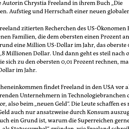
 Autorin Chrystia Freeland in ihrem Buch „Die
en. Aufstieg und Herrschaft einer neuen globalen 
Freeland zitierten Recherchen des US-Ökonome
enen Familien, die dem obersten einen Prozent a
rund eine Million US-Dollar im Jahr, das oberste 
8 Millionen Dollar. Und dann geht es steil nach 
die sich zu den obersten 0,01 Prozent rechnen, m
ollar im Jahr.
heneinkommen findet Freeland in den USA vor a
erenden Unternehmern in Technologiebranchen 
r, also beim „neuen Geld“. Die Leute schaffen es 
 Geld auch nur ansatzweise durch Konsum auszu
 auch ein Grund ist, warum die Superreichen gern
 „als Statussymbol“ gründen, wie Freeland schrei