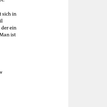
 sich in
il
 der ein
Man ist
ow