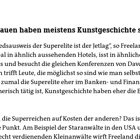
er neuen globalen Elite“. Westend Verlag, Frankfurt am Main
3, 368 Seiten, 22,99 Euro
rauen haben meistens Kunstgeschichte s
edsausweis der Superelite ist der Jetlag“, so Free
al in ähnlich aussehenden Hotels, isst in ähnlic
s und besucht die gleichen Konferenzen von Davo
trifft Leute, die möglichst so sind wie man selbst
, zumal die Superelite eher im Banken- und Fina
risch tätig ist, Kunstgeschichte haben eher die
 die Superreichen auf Kosten der anderen? Das is
 Punkt. Am Beispiel der Staranwälte in den USA 
lecht verdienenden Kleinanwälte wirft Freeland d