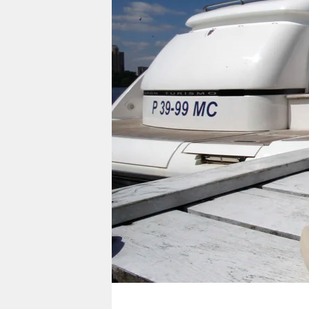
berlin
nord
wahrheit
verlag
verlag
veranstaltungen
shop
fragen & hilfe
unterstützen
abo
genossenschaft