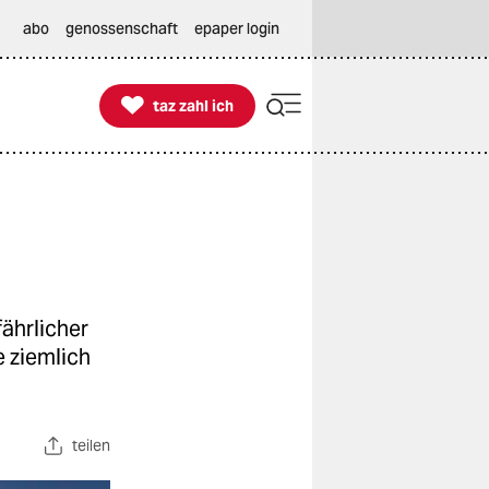
abo
genossenschaft
epaper login

taz zahl ich
taz zahl ich
ährlicher
e ziemlich
teilen