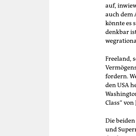
auf, inwie
auch dem A
könnte es 
denkbar is
wegrationa
Freeland, s
Vermögens
fordern. W
den USA hef
Washington
Class“ von 
Die beiden
und Superr