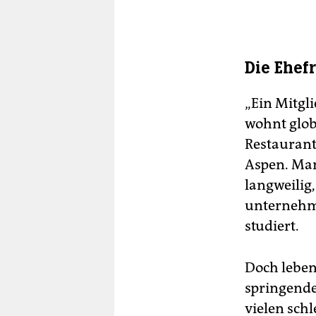
ein
201
Die Ehef
„Ein Mitgli
wohnt glob
Restaurant
Aspen. Man 
langweilig
unternehme
studiert.
Doch leben
springende
vielen sch