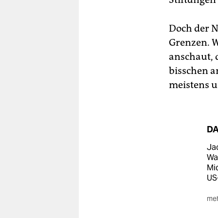
Doch der N
Grenzen. W
anschaut, 
bisschen a
meistens u
DA
Jac
Was
Mid
US
meh
Chr