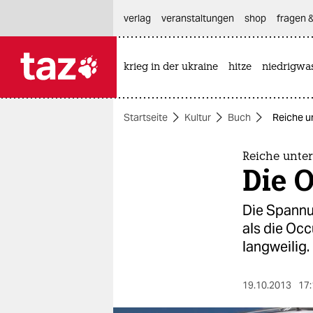
hautnavigation anspringen
hauptinhalt anspringen
footer anspringen
verlag
veranstaltungen
shop
fragen &
krieg in der ukraine
hitze
niedrigwa

taz zahl ich
taz zahl ich
Startseite
Kultur
Buch
Reiche un
themen
politik
Reiche unter
Die O
öko
Die Spannu
gesellschaft
als die Occ
langweilig.
kultur
sport
19.10.2013
17: