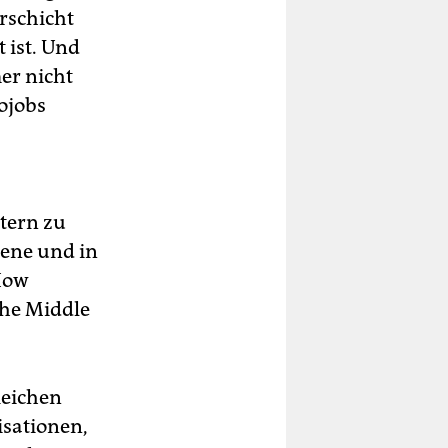
rschicht
 ist. Und
er nicht
ojobs
tern zu
nene und in
 How
the Middle
Reichen
isationen,