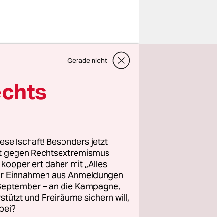
hre eigenen
Gerade nicht
rreich. Die
earjet 60XR
echts
ie
hnung in
esellschaft! Besonders jetzt
den an
rt gegen Rechtsextremismus
z kooperiert daher mit „Alles
ich selbst
ller Einnahmen aus Anmeldungen
. September – an die Kampagne,
rstützt und Freiräume sichern will,
bei?