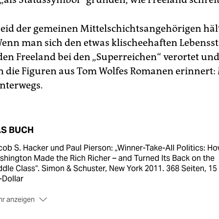
eid der gemeinen Mittelschichtsangehörigen hält
enn man sich den etwas klischeehaften Lebensst
den Freeland bei den „Superreichen“ verortet und
n die Figuren aus Tom Wolfes Romanen erinnert: 
nterwegs.
S BUCH
ob S. Hacker und Paul Pierson: „Winner-Take-All Politics: H
hington Made the Rich Richer – and Turned Its Back on the
dle Class“. Simon & Schuster, New York 2011. 368 Seiten, 15
-Dollar
r anzeigen
ystia Freeland: „Die Superreichen. Aufstieg und Herrschaft