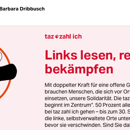
Barbara Dribbusch
n, das muss man auch mal verstehen, haben so i
taz
zahl ich

Zum Beispiel dass andere noch reicher sind. Supe
egen 1. Klasse, die Superreichen besitzen einen L
Links lesen, r
bekämpfen
n haben eine Stadtwohnung und ein Landhaus, d
en besitzen ein Penthouse in New York, eine Wo
Mit doppelter Kraft für eine offene G
 ein Schlösschen an der Loire. Die Reichen spen
brauchen Menschen, die sich vor O
einsetzen, unsere Solidarität. Die ta
he Organisationen, die Superreichen gründen gle
beginnt im Zentrum“. 50 Prozent a
sstiftung mit einer Milliarde US-Dollar Kapital.
bei taz zahl ich gehen – bis zum 30
die linke, selbstverwaltete Orte unte
bevor sie verschwinden. Sind Sie da