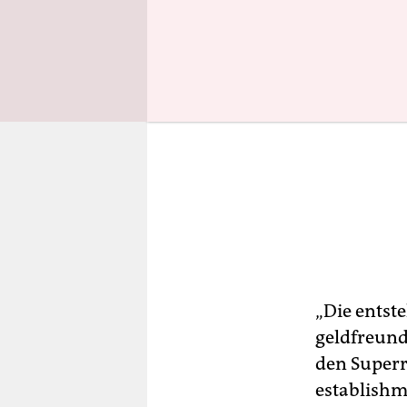
„Die entst
geldfreund
den Superr
establishm