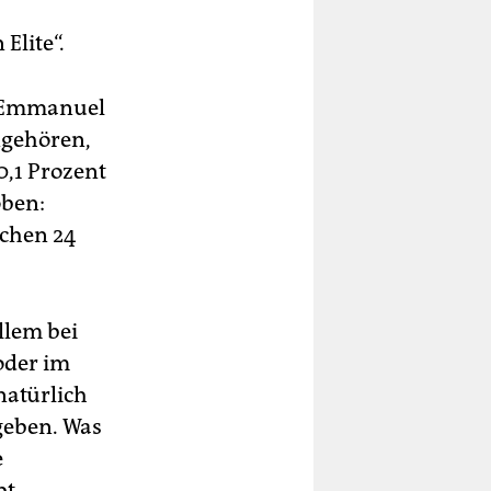
Elite“.
n Emmanuel
ngehören,
0,1 Prozent
oben:
achen 24
llem bei
oder im
natürlich
geben. Was
e
bt.