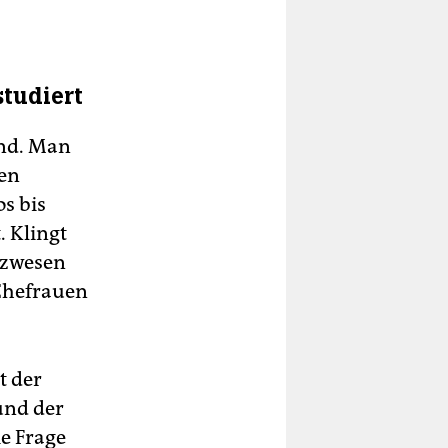
tudiert
land. Man
hen
s bis
. Klingt
nzwesen
 Ehefrauen
t der
und der
ie Frage