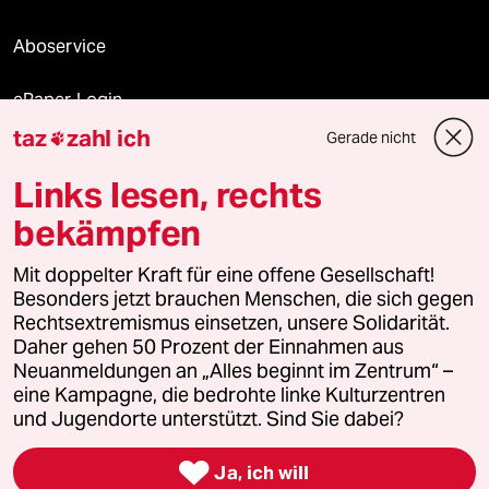
Aboservice
ePaper Login
taz
zahl ich
Gerade nicht

Downloads für Abonnierende
Links lesen, rechts
bekämpfen
© 2026 taz Verlags und Vertriebs GmbH
Mit doppelter Kraft für eine offene Gesellschaft!
Alle Rechte vorbehalten. Bei rechtlichen Fragen oder für Genehmigungen
wenden Sie sich bitte an
lizenzen@taz.de
Besonders jetzt brauchen Menschen, die sich gegen
Rechtsextremismus einsetzen, unsere Solidarität.
Daher gehen 50 Prozent der Einnahmen aus
Feedback
Redaktionsstatut
Kommune-Richtlinien
KI-
Neuanmeldungen an „Alles beginnt im Zentrum“ –
eine Kampagne, die bedrohte linke Kulturzentren
Leitlinie
Informant
Datenschutz
Impressum
AGB
und Jugendorte unterstützt. Sind Sie dabei?
Seitenwende
Einwilligungen widerrufen (Ads)

Ja, ich will