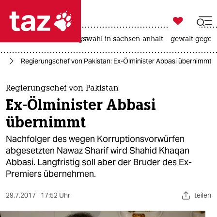

taz zahl ich
hitze
surfen
landtagswahl in sachsen-anhalt
gewalt gegen

taz zahl ich
en
Regierungschef von Pakistan: Ex-Ölminister Abbasi übernimmt
taz zahl ich
themen
Regierungschef von Pakistan
Ex-Ölminister Abbasi
politik
übernimmt
öko
Nachfolger des wegen Korruptionsvorwürfen
abgesetzten Nawaz Sharif wird Shahid Khaqan
gesellschaft
Abbasi. Langfristig soll aber der Bruder des Ex-
Premiers übernehmen.
kultur
sport
29.7.2017
17:52 Uhr
teilen