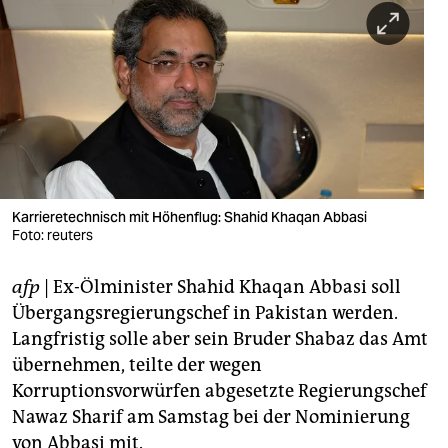
berlin
nord
wahrheit
verlag
verlag
veranstaltungen
Karrieretechnisch mit Höhenflug: Shahid Khaqan Abbasi
Foto: reuters
shop
afp
| Ex-Ölminister Shahid Khaqan Abbasi soll
fragen & hilfe
Übergangsregierungschef in Pakistan werden.
unterstützen
Langfristig solle aber sein Bruder Shabaz das Amt
übernehmen, teilte der wegen
abo
Korruptionsvorwürfen abgesetzte Regierungschef
genossenschaft
Nawaz Sharif am Samstag bei der Nominierung
von Abbasi mit.