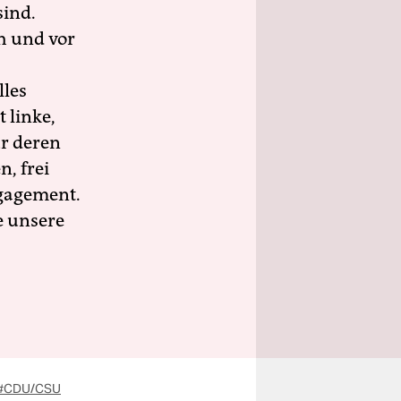
sind.
h und vor
lles
 linke,
ür deren
n, frei
ngagement.
e unsere
#CDU/CSU