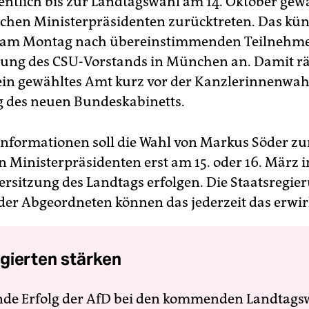
entlich bis zur Landtagswahl am 14. Oktober ge
schen Ministerpräsidenten zurücktreten. Das kün
e am Montag nach übereinstimmenden Teilnehm
tzung des CSU-Vorstands in München an. Damit 
ein gewähltes Amt kurz vor der Kanzlerinnenwah
 des neuen Bundeskabinetts.
nformationen soll die Wahl von Markus Söder z
n Ministerpräsidenten erst am 15. oder 16. März
ersitzung des Landtags erfolgen. Die Staatsregie
l der Abgeordneten können das jederzeit das erwi
gierten stärken
nde Erfolg der AfD bei den kommenden Landtags