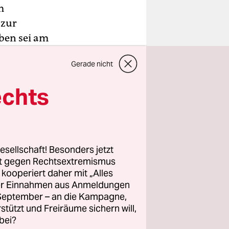
m
 zur
ben sei am
dialamt
Gerade nicht
zu einer
tszeit
echts
erigen
 Berlin.
esellschaft! Besonders jetzt
für
rt gegen Rechtsextremismus
eutsche
z kooperiert daher mit „Alles
ller Einnahmen aus Anmeldungen
zung in
. September – an die Kampagne,
sonalien
rstützt und Freiräume sichern will,
bei?