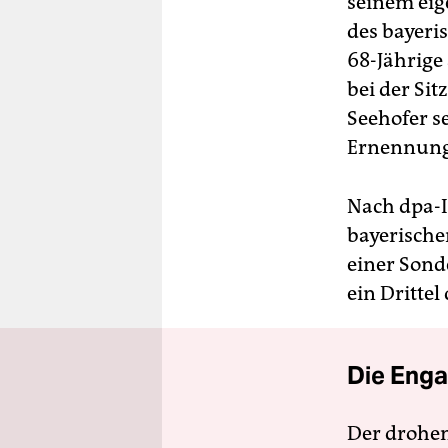
seinem eig
des bayeri
68-Jährig
bei der Si
Seehofer s
Ernennung
Nach dpa-I
bayerische
einer Sond
ein Dritte
Die Enga
Der drohe