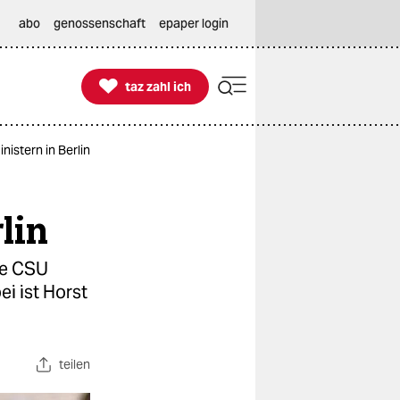
abo
genossenschaft
epaper login

taz zahl ich
taz zahl ich
istern in Berlin
lin
Die CSU
ei ist Horst
teilen