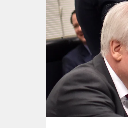
berlin
nord
wahrheit
verlag
verlag
veranstaltungen
shop
fragen & hilfe
unterstützen
abo
genossenschaft