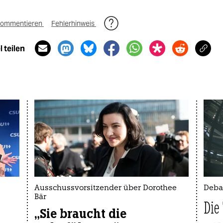
ommentieren
Fehlerhinweis
 teilen
Ausschussvorsitzender über Dorothee
Debat
Bär
Die
„Sie braucht die