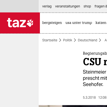
hautnavigation anspringen
hauptinhalt anspringen
footer anspringen
verlag
veranstaltungen
shop
fragen &
bergsteigen
usa unter trump
katzen

taz zahl ich
taz zahl ich
Startseite
Politik
Deutschland
A
themen
politik
Regierungsb
CSU m
öko
Steinmeier 
gesellschaft
prescht mit
Seehofer.
kultur
sport
5.3.2018
12:08