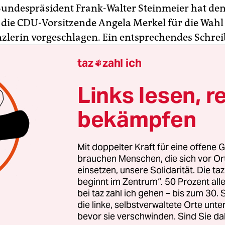
Bundespräsident Frank-Walter Steinmeier hat de
die CDU-Vorsitzende Angela Merkel für die Wahl
lerin vorgeschlagen. Ein entsprechendes Schrei
das Parlament gegangen, teilte das Bundespräsi
taz
zahl ich

 hatten die SPD-Mitglieder
mit ihrer Zustimmung
 der großen Koalition
den Weg für eine vierte Am
Links lesen, r
s Kanzlerin freigemacht.
bekämpfen
hickt neben Parteichef Horst Seehofer ihren bish
retär Andreas Scheuer als Verkehrsminister nach
Mit doppelter Kraft für eine offene G
gsminister bleibt Gerd Müller. Staatsministerin 
brauchen Menschen, die sich vor O
erung soll Dorothee Bär werden. Dies erfuhr die D
einsetzen, unsere Solidarität. Die ta
beginnt im Zentrum“. 50 Prozent a
entur am Montag am Rande der CSU-Vorstandssit
bei taz zahl ich gehen – bis zum 30
uvor hatte die
Süddeutsche Zeitung
über die Per
die linke, selbstverwaltete Orte unte
bevor sie verschwinden. Sind Sie da