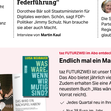
Federführung“
ht
Dorothee Bär soll Staatsministerin für
Digitales werden. Schön, sagt FDP-
Die 
Politiker Jimmy Schulz. Nun brauche
anz
Parte
sie aber auch Macht.
Regi
glaub
Interview von
Martin Kaul
taz FUTURZWEI im Abo entdec
Endlich mal ein Ma
taz FUTURZWEI ist unser 
Das Abo bietet jährlich v
Zudem erhalten Sie eine
neuestem Buch „Was wäre,
Vorrat reicht).
Jedes Quartal neu in Ih
Nur 38 Euro im Jahr