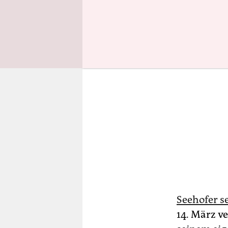
Seehofer s
14. März ve