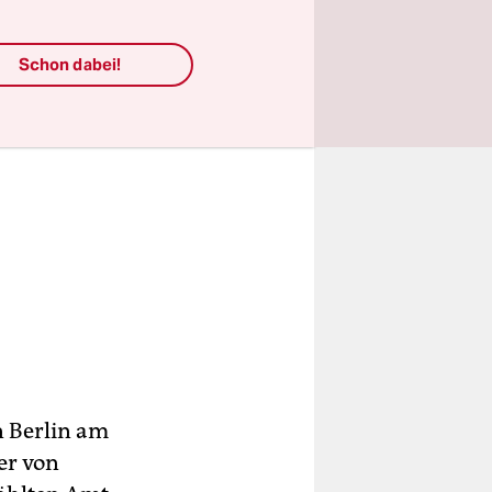
Schon dabei!
n Berlin am
er von