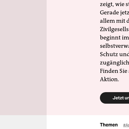
zeigt, wie
Gerade jet
allem mit d
Zivilgesell
beginnt im
selbstverw
Schutz und 
zugänglich
Finden Sie
Aktion.
Jetzt u
Themen
#A