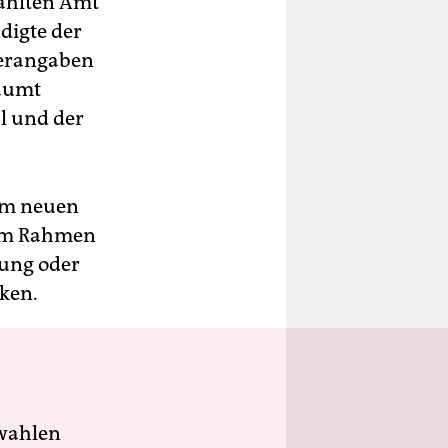
wählten Amt
digte der
erangaben
räumt
l und der
um neuen
 im Rahmen
rung oder
rken.
wahlen