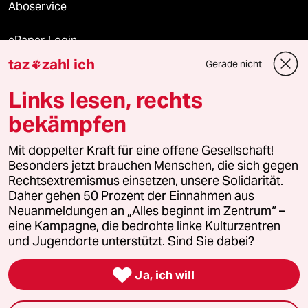
Aboservice
ePaper Login
taz
zahl ich
Gerade nicht

Downloads für Abonnierende
Links lesen, rechts
bekämpfen
© 2026 taz Verlags und Vertriebs GmbH
Alle Rechte vorbehalten. Bei rechtlichen Fragen oder für Genehmigungen
Mit doppelter Kraft für eine offene Gesellschaft!
wenden Sie sich bitte an
lizenzen@taz.de
Besonders jetzt brauchen Menschen, die sich gegen
Rechtsextremismus einsetzen, unsere Solidarität.
Daher gehen 50 Prozent der Einnahmen aus
Feedback
Redaktionsstatut
Kommune-Richtlinien
KI-
Neuanmeldungen an „Alles beginnt im Zentrum“ –
eine Kampagne, die bedrohte linke Kulturzentren
Leitlinie
Informant
Datenschutz
Impressum
AGB
und Jugendorte unterstützt. Sind Sie dabei?
Seitenwende
Einwilligungen widerrufen (Ads)

Ja, ich will