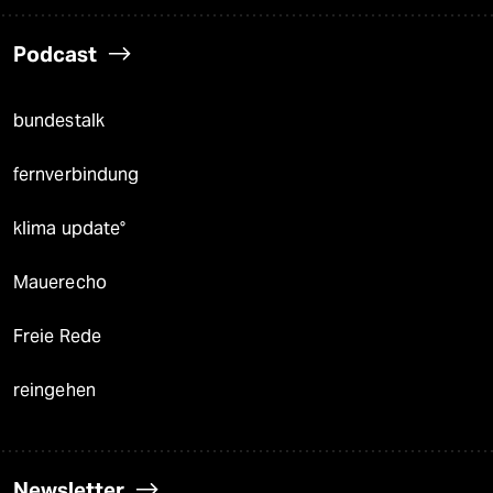
Podcast
bundestalk
fernverbindung
klima update°
Mauerecho
Freie Rede
reingehen
Newsletter