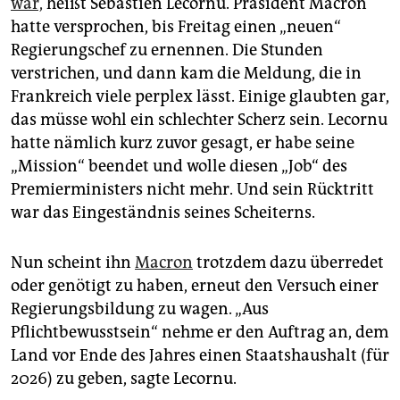
war,
heißt Sébastien Lecornu. Präsident Macron
epaper login
hatte versprochen, bis Freitag einen „neuen“
Regierungschef zu ernennen. Die Stunden
verstrichen, und dann kam die Meldung, die in
Frankreich viele perplex lässt. Einige glaubten gar,
das müsse wohl ein schlechter Scherz sein. Lecornu
hatte nämlich kurz zuvor gesagt, er habe seine
„Mission“ beendet und wolle diesen „Job“ des
Premierministers nicht mehr. Und sein Rücktritt
war das Eingeständnis seines Scheiterns.
Nun scheint ihn
Macron
trotzdem dazu überredet
oder genötigt zu haben, erneut den Versuch einer
Regierungsbildung zu wagen. „Aus
Pflichtbewusstsein“ nehme er den Auftrag an, dem
Land vor Ende des Jahres einen Staatshaushalt (für
2026) zu geben, sagte Lecornu.