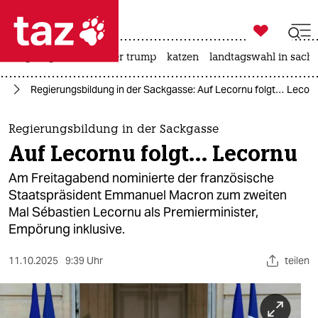

taz zahl ich
bergsteigen
usa unter trump
katzen
landtagswahl in sachs

taz zahl ich
on
Regierungsbildung in der Sackgasse: Auf Lecornu folgt… Lecor
taz zahl ich
themen
Regierungsbildung in der Sackgasse
Auf Lecornu folgt… Lecornu
politik
Am Freitagabend nominierte der französische
öko
Staatspräsident Emmanuel Macron zum zweiten
Mal Sébastien Lecornu als Premierminister,
gesellschaft
Empörung inklusive.
kultur
11.10.2025
9:39 Uhr
teilen
sport