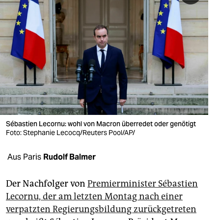
berlin
nord
wahrheit
verlag
verlag
veranstaltungen
Sébastien Lecornu: wohl von Macron überredet oder genötigt
shop
Foto: Stephanie Lecocq/Reuters Pool/AP/
fragen & hilfe
Aus Paris
Rudolf Balmer
unterstützen
Der Nachfolger von
Premierminister Sébastien
abo
Lecornu, der am letzten Montag nach einer
genossenschaft
verpatzten Regierungsbildung zurückgetreten