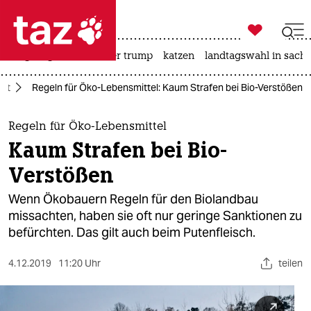

taz zahl ich
bergsteigen
usa unter trump
katzen
landtagswahl in sachs

taz zahl ich
aft
Regeln für Öko-Lebensmittel: Kaum Strafen bei Bio-Verstößen
taz zahl ich
themen
Regeln für Öko-Lebensmittel
Kaum Strafen bei Bio-
politik
Verstößen
öko
Wenn Ökobauern Regeln für den Biolandbau
missachten, haben sie oft nur geringe Sanktionen zu
gesellschaft
befürchten. Das gilt auch beim Putenfleisch.
kultur
4.12.2019
11:20 Uhr
teilen
sport