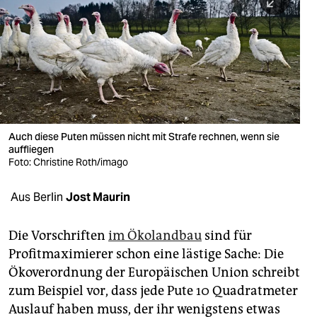
berlin
nord
wahrheit
verlag
verlag
Auch diese Puten müssen nicht mit Strafe rechnen, wenn sie
auffliegen
veranstaltungen
Foto: Christine Roth/imago
shop
Aus Berlin
Jost Maurin
fragen & hilfe
unterstützen
Die Vorschriften
im Ökolandbau
sind für
Profitmaximierer schon eine lästige Sache: Die
abo
Ökoverordnung der Europäischen Union schreibt
zum Beispiel vor, dass jede Pute 10 Quadratmeter
genossenschaft
Auslauf haben muss, der ihr wenigstens etwas