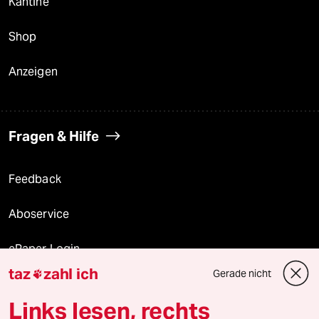
Kantine
Shop
Anzeigen
Fragen & Hilfe
Feedback
Aboservice
ePaper Login
taz
zahl ich
Gerade nicht

Downloads für Abonnierende
Links lesen, rechts