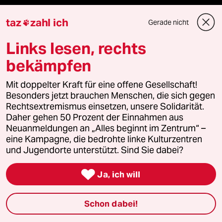
Kantine
taz
zahl ich
Gerade nicht

Shop
Links lesen, rechts
bekämpfen
Anzeigen
Mit doppelter Kraft für eine offene Gesellschaft!
Besonders jetzt brauchen Menschen, die sich gegen
Fragen & Hilfe
Rechtsextremismus einsetzen, unsere Solidarität.
Daher gehen 50 Prozent der Einnahmen aus
Neuanmeldungen an „Alles beginnt im Zentrum“ –
Feedback
eine Kampagne, die bedrohte linke Kulturzentren
und Jugendorte unterstützt. Sind Sie dabei?
Aboservice

Ja, ich will
ePaper Login
Schon dabei!
Downloads für Abonnierende