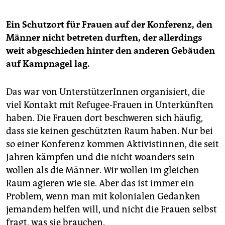
„Women's Space ist überall“ die Bühne. Frauen
müssten überall Gehör finden, so ihre Forderung.
Ein Schutzort für Frauen auf der Konferenz, den
Männer nicht betreten durften, der allerdings
weit abgeschieden hinter den anderen Gebäuden
auf Kampnagel lag.
Das war von UnterstützerInnen organisiert, die
viel Kontakt mit Refugee-Frauen in Unterkünften
haben. Die Frauen dort beschweren sich häufig,
dass sie keinen geschützten Raum haben. Nur bei
so einer Konferenz kommen Aktivistinnen, die seit
Jahren kämpfen und die nicht woanders sein
wollen als die Männer. Wir wollen im gleichen
Raum agieren wie sie. Aber das ist immer ein
Problem, wenn man mit kolonialen Gedanken
jemandem helfen will, und nicht die Frauen selbst
fragt, was sie brauchen.