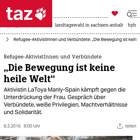

taz zahl ich
niedrigwasser
rente
landtagswahl in sachsen-anhalt
hybri

taz zahl ich
us
Refugee-AktivistInnen und Verbündete: „Die Bewegung ist keine 
taz zahl ich
themen
Refugee-AktivistInnen und Verbündete
„Die Bewegung ist keine
politik
heile Welt“
öko
Aktivistin LaToya Manly-Spain kämpft gegen die
Unterdrückung der Frau. Gespräch über
gesellschaft
Verbündete, weiße Privilegien, Machtverhältnisse
und Solidarität.
kultur
sport
8.3.2016
8:00 Uhr
teilen