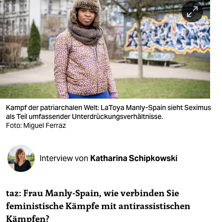
berlin
nord
wahrheit
verlag
verlag
veranstaltungen
Kampf der patriarchalen Welt: LaToya Manly-Spain sieht Seximus
als Teil umfassender Unterdrückungsverhältnisse.
shop
Foto: Miguel Ferraz
fragen & hilfe
Interview von
Katharina Schipkowski
unterstützen
abo
taz: Frau Manly-Spain, wie verbinden Sie
genossenschaft
feministische Kämpfe mit antirassistischen
Kämpfen?