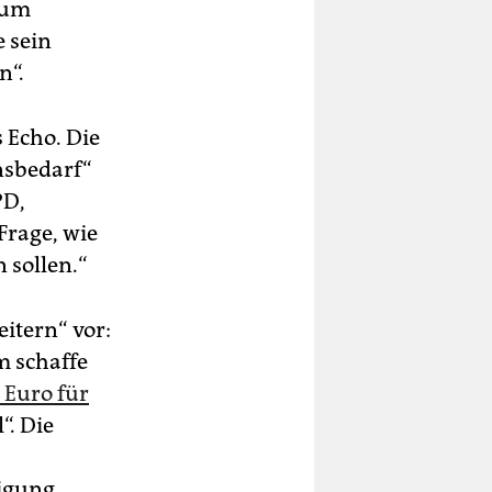
tum
e sein
n“.
 Echo. Die
nsbedarf“
PD,
Frage, wie
 sollen.“
itern“ vor:
m schaffe
 Euro für
“. Die
igung