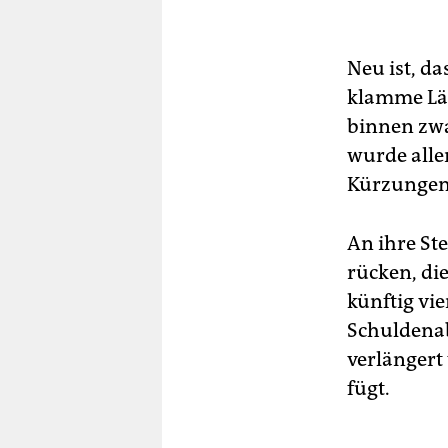
Neu ist, da
klamme Lä
binnen zwa
wurde alle
Kürzungen
An ihre St
rücken, di
künftig vie
Schuldenab
verlängert
fügt.