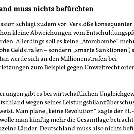
and muss nichts befürchten
sion schlägt zudem vor, Verstöße konsequenter
chon kleine Abweichungen vom Entschuldungspfa
erden. Allerdings soll es keine „Atombombe“ meh
hohe Geldstrafen – sondern „smarte Sanktionen“, s
an werde sich an den Millionenstrafen bei
rletzungen zum Beispiel gegen Umweltrecht orien
ungen gibt es bei wirtschaftlichen Ungleichgew
utschland wegen seines Leistungsbilanzüberschus
weist. Man plane „keine Revolution“, sagte der E
 wolle man künftig mehr die Gesamtlage betrach
nzelne Länder. Deutschland muss also nichts bef