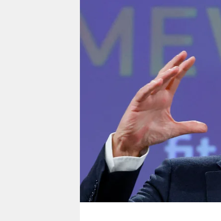
berlin
nord
wahrheit
verlag
verlag
veranstaltungen
shop
fragen & hilfe
unterstützen
abo
genossenschaft