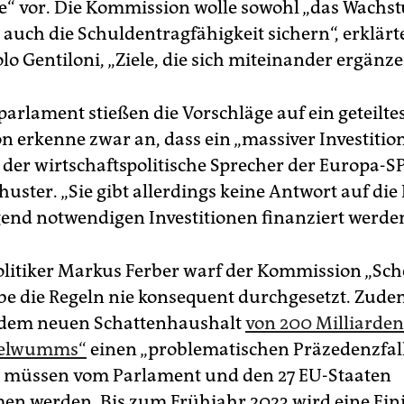
“ vor. Die Kommission wolle sowohl „das Wachs
 auch die Schuldentragfähigkeit sichern“, erklärt
lo Gentiloni, „Ziele, die sich miteinander ergänze
arlament stießen die Vorschläge auf ein geteiltes
 erkenne zwar an, dass ein „massiver Investitio
o der wirtschaftspolitische Sprecher der Europa-S
uster. „Sie gibt allerdings keine Antwort auf die 
gend notwendigen Investitionen finanziert werden
litiker Markus Ferber warf der Kommission „Sche
be die Regeln nie konsequent durchgesetzt. Zude
 dem neuen Schattenhaushalt
von 200 Milliarden
pelwumms“
einen „problematischen Präzedenzfall
 müssen vom Parlament und den 27 EU-Staaten
n werden. Bis zum Frühjahr 2023 wird eine Ein