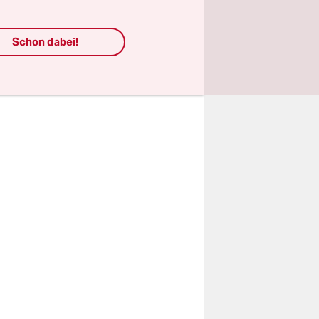
rankerten
Schon dabei!
zent – wird