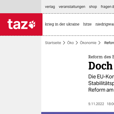
hautnavigation anspringen
hauptinhalt anspringen
footer anspringen
verlag
veranstaltungen
shop
fragen &
krieg in der ukraine
hitze
niedrigwa

taz zahl ich
taz zahl ich
Startseite
Öko
Ökonomie
Refor
themen
politik
Reform des E
Doch
öko
Die EU-Kom
gesellschaft
Stabilitäts
Reform am 
kultur
sport
9.11.2022
18:0