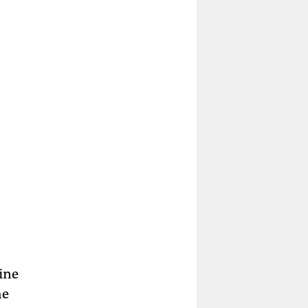
ine
he