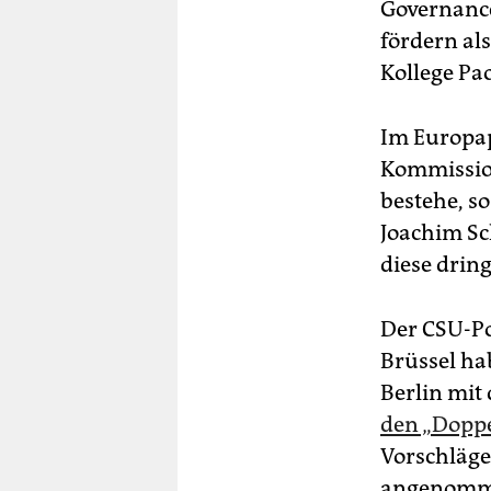
Governance
fördern als
Kollege Pao
Im Europap
Kommission
bestehe, s
Joachim Sch
diese drin
Der CSU-Po
Brüssel ha
Berlin mit
den „Dop
Vorschläge
angenomme