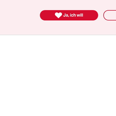
 übrig. An den im Maastricht-Vertrag von 1992 ve
n – die Neuverschuldung wird auf 3 Prozent der

Ja, ich will
sleistung begrenzt, der Schuldenstand auf 60 Pro
t gerüttelt.