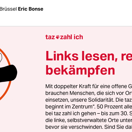
Brüssel
Eric Bonse
ntergrund wachsender Schulden, steigender Zi
taz
zahl ich

enden Rezession setzt die EU-Kommission auf m
iplin in der Eurozone. Dies geht aus einem Vorsc
Links lesen, r
s
Stabilitätspakts
hervor, den die Brüsseler Behö
bekämpfen
it monatelanger Verzögerung vorgelegt hat. Urs
 Reform der umstrittenen europäischen Schuldenre
n der Coronapandemie 2020 ausgesetzt sind, scho
Mit doppelter Kraft für eine offene G
hjahr beginnen. Doch Deutschland stand auf de
brauchen Menschen, die sich vor O
einsetzen, unsere Solidarität. Die ta
te Frankreich den EU-Vorsitz inne und wollte di
beginnt im Zentrum“. 50 Prozent a
anz abschaffen.
bei taz zahl ich gehen – bis zum 30
die linke, selbstverwaltete Orte unte
bevor sie verschwinden. Sind Sie da
hofften großen Reform bleibt im Kommissionsvo