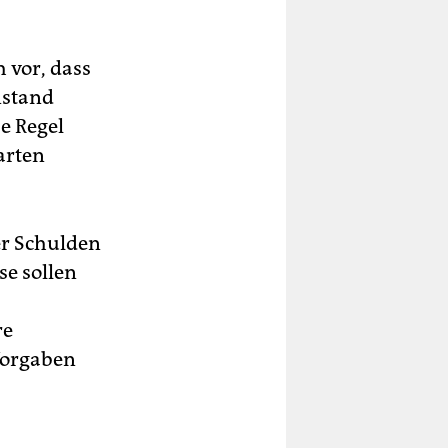
 vor, dass
nstand
e Regel
arten
er Schulden
se sollen
re
Vorgaben