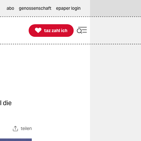
abo
genossenschaft
epaper login

taz zahl ich
taz zahl ich
l die
teilen