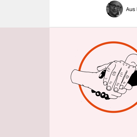
epaper login
Aus 
Vor dem Hi
einer droh
Budgetdisz
Reform de
Mittwoch m
sollte die
seit Begin
diesem Frü
Damals hat
liebsten g
Von der er