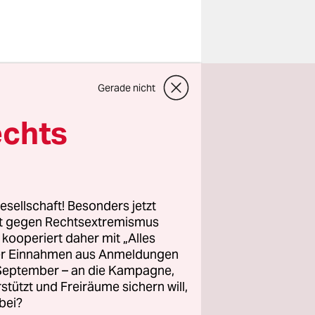
nsen und
Gerade nicht
ehr
hlag zur
echts
rde am
prünglich
geln, die
n in
esellschaft! Besonders jetzt
r Bremse.
rt gegen Rechtsextremismus
z kooperiert daher mit „Alles
e Regeln am
ller Einnahmen aus Anmeldungen
. September – an die Kampagne,
rstützt und Freiräume sichern will,
bei?
rschlag