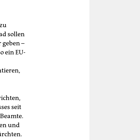
 zu
d sollen
r geben –
o ein EU-
tieren,
ichten,
ses seit
U-Beamte.
ten und
ürchten.