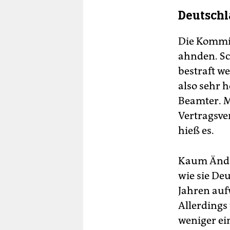
Deutschl
Die Kommis
ahnden. S
bestraft w
also sehr 
Beamter. M
Vertragsve
hieß es.
Kaum Änder
wie sie De
Jahren auf
Allerdings
weniger ei