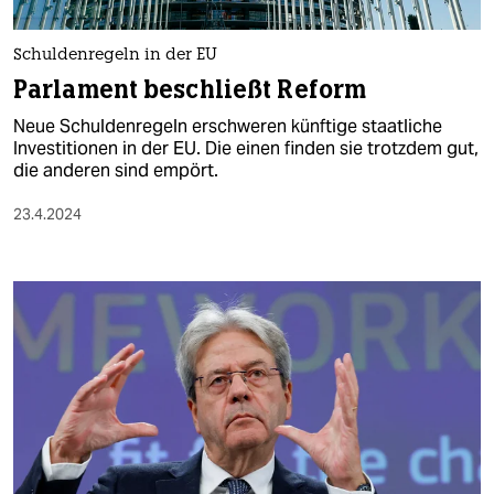
berlin
nord
Schuldenregeln in der EU
Parlament beschließt Reform
wahrheit
Neue Schuldenregeln erschweren künftige staatliche
verlag
Investitionen in der EU. Die einen finden sie trotzdem gut,
die anderen sind empört.
verlag
23.4.2024
veranstaltungen
shop
fragen & hilfe
unterstützen
abo
genossenschaft