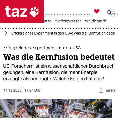

taz zahl ich
krieg in der ukraine
hitze
niedrigwasser
waldbrände

taz zahl ich
ft
Erfolgreiches Experiment in den USA: Was die Kernfusion bedeu
taz zahl ich
themen
Erfolgreiches Experiment in den USA
Was die Kernfusion bedeutet
politik
US-Forschern ist ein wissenschaftlicher Durchbruch
öko
gelungen: eine Kernfusion, die mehr Energie
erzeugte als benötigte. Welche Folgen hat das?
gesellschaft
14.12.2022
17:34 Uhr
teilen
kultur
sport