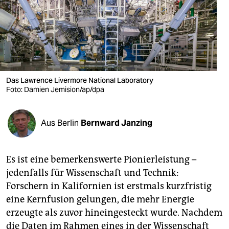
berlin
nord
wahrheit
verlag
Das Lawrence Livermore National Laboratory
Foto: Damien Jemision/ap/dpa
verlag
veranstaltungen
Aus Berlin
Bernward Janzing
shop
fragen & hilfe
Es ist eine bemerkenswerte Pionierleistung –
unterstützen
jedenfalls für Wissenschaft und Technik:
Forschern in Kalifornien ist erstmals kurzfristig
abo
eine Kernfusion gelungen, die mehr Energie
genossenschaft
erzeugte als zuvor hineingesteckt wurde. Nachdem
die Daten im Rahmen eines in der Wissenschaft