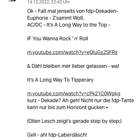
14.12.2022
,
22:43 Uhr
Ok - Faß mal jenseits von fdp-Dekaden-
Euphorie - Z‘samm! Woll.
AC/DC - It's A Long Way to the Top -
IF You Wanna Rock ' n' Roll
m.youtube.com/watch?v=eQluGs2SFRs
& Däh! bleiben mer lieber gelassen - wa!
It's A Long Way To Tipperary
m.youtube.com/watch?v=cPk21C0Wpkg
kurz - Dekade? Ah geh! Nicht nur die fdp-Tante
kann nur bis zum Horizont gucken •
(Ollen Lesch zeigt‘s gerade step by step;)
Gell - ahl fdp-Laberdäsch!