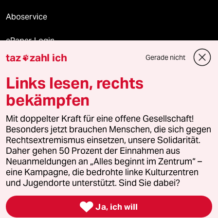
Aboservice
ePaper Login
taz
zahl ich
Gerade nicht

Downloads für Abonnierende
Links lesen, rechts
bekämpfen
© 2026 taz Verlags und Vertriebs GmbH
Mit doppelter Kraft für eine offene Gesellschaft!
Alle Rechte vorbehalten. Bei rechtlichen Fragen oder für Genehmigungen
wenden Sie sich bitte an
lizenzen@taz.de
Besonders jetzt brauchen Menschen, die sich gegen
Rechtsextremismus einsetzen, unsere Solidarität.
Daher gehen 50 Prozent der Einnahmen aus
Feedback
Redaktionsstatut
Kommune-Richtlinien
KI-
Neuanmeldungen an „Alles beginnt im Zentrum“ –
eine Kampagne, die bedrohte linke Kulturzentren
Leitlinie
Informant
Datenschutz
Impressum
AGB
und Jugendorte unterstützt. Sind Sie dabei?
Seitenwende
Einwilligungen widerrufen (Ads)

Ja, ich will