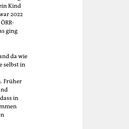
ein Kind
war 2022
 ÖRR-
as ging
tand da wie
 selbst in
. Früher
und
dass in
kommen
en