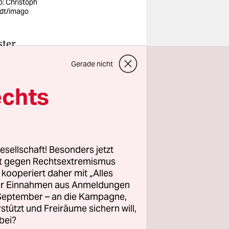
o: Christoph
dt/imago
ster
als
Gerade nicht
sein wie
. Also
echts
heißt. Und
los ist,
esellschaft! Besonders jetzt
rt gegen Rechtsextremismus
k.-
z kooperiert daher mit „Alles
dlich mal
ller Einnahmen aus Anmeldungen
rtenkanäle
. September – an die Kampagne,
Apps kann
rstützt und Freiräume sichern will,
bei?