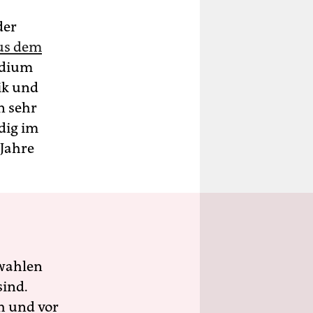
der
us dem
edium
ik und
n sehr
dig im
 Jahre
wahlen
sind.
h und vor