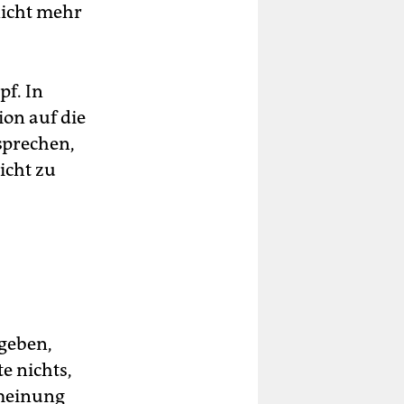
 nicht mehr
pf. In
ion auf die
sprechen,
icht zu
tgeben,
e nichts,
smeinung