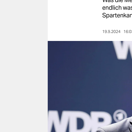
Was die Med
berlin
endlich wa
nord
Spartenkan
wahrheit
19.9.2024
16:0
verlag
verlag
veranstaltungen
shop
fragen & hilfe
unterstützen
abo
genossenschaft