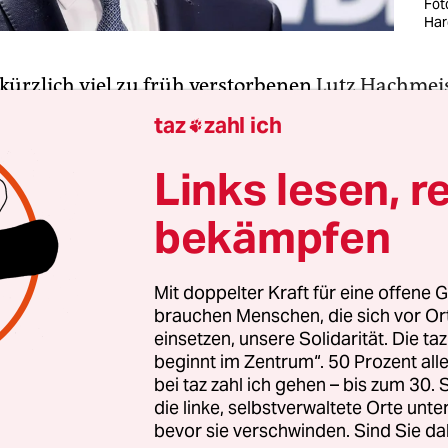
Fot
Har
kürzlich viel zu früh verstorbenen
Lutz Hachmei
mmt der schöne Satz, die Rundfunkpolitik werde 
taz
zahl ich

ienpolitisches Ordnungsfeld bald so bedeutsam 
tung der illyrischen Provinzen im 19. Jahrhundert
Links lesen, r
eutungslos.
bekämpfen
ses Politikfeld ja seit einer Weile Medienpolitik 
für ARD und ZDF aktuell nicht ganz so bedeutungs
Mit doppelter Kraft für eine offene G
brauchen Menschen, die sich vor O
 Jahren der Landstrich an der Adria für die K.-u.-
einsetzen, unsere Solidarität. Die ta
rchie. Denn was die Medienpolitik plant, ist en
beginnt im Zentrum“. 50 Prozent a
diowellen weniger, eine Reduzierung der TV-Spa
bei taz zahl ich gehen – bis zum 30
is tagesschau24 um die Hälfte und auch bei den 
die linke, selbstverwaltete Orte unte
bevor sie verschwinden. Sind Sie da