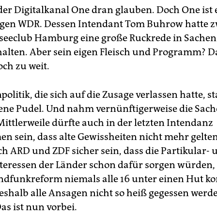
 der Digitalkanal One dran glauben. Doch One ist 
igen WDR. Dessen Intendant Tom Buhrow hatte z
seeclub Hamburg eine große Ruckrede in Sachen
alten. Aber sein eigen Fleisch und Programm? D
och zu weit.
olitik, die sich auf die Zusage verlassen hatte, s
ene Pudel. Und nahm vernünftigerweise die Sache
ittlerweile dürfte auch in der letzten Intendanz
 sein, dass alte Gewissheiten nicht mehr gelten
ch ARD und ZDF sicher sein, dass die Partikular- 
teressen der Länder schon dafür sorgen würden, 
ndfunkreform niemals alle 16 unter einen Hut 
shalb alle Ansagen nicht so heiß gegessen werd
as ist nun vorbei.