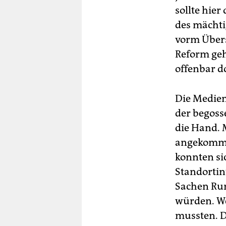
sollte hier
des mächt
vorm Über
Reform geh
offenbar d
Die Medienp
der begoss
die Hand. M
angekommen
konnten si
Standortin
Sachen Ru
würden. We
mussten. D