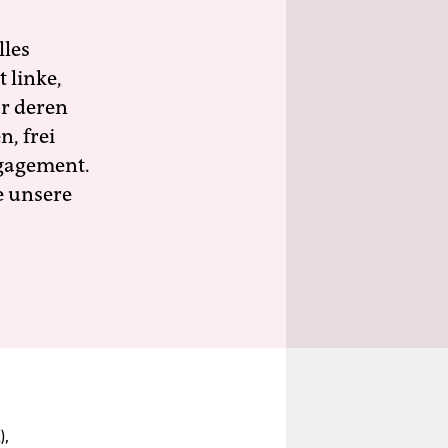
lles
 linke,
ür deren
n, frei
ngagement.
e unsere
),