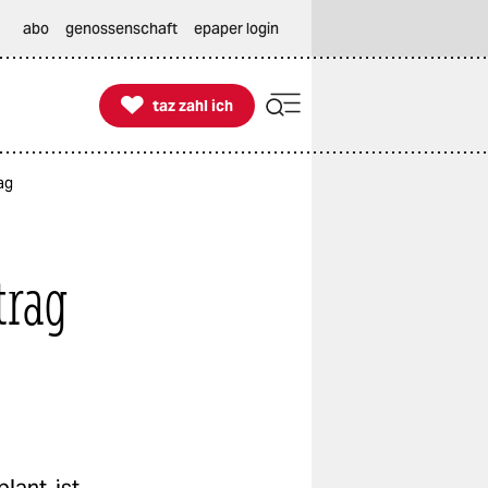
abo
genossenschaft
epaper login

taz zahl ich
taz zahl ich
ag
trag