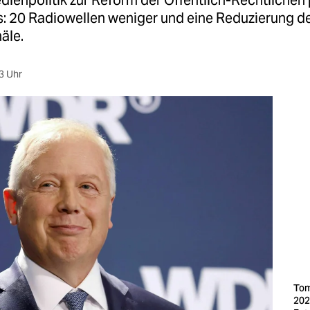
ienpolitik zur Reform der Öffentlich-Rechtlichen p
s: 20 Radiowellen weniger und eine Reduzierung d
äle.
3 Uhr
Tom
202