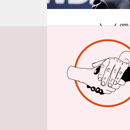
epaper login
V
om 
sta
med
die Verwal
völlig bed
Weshalb die
zumindest 
wie vor 150
Doppelmona
was: 20 Ra
von Arte b
was weg.