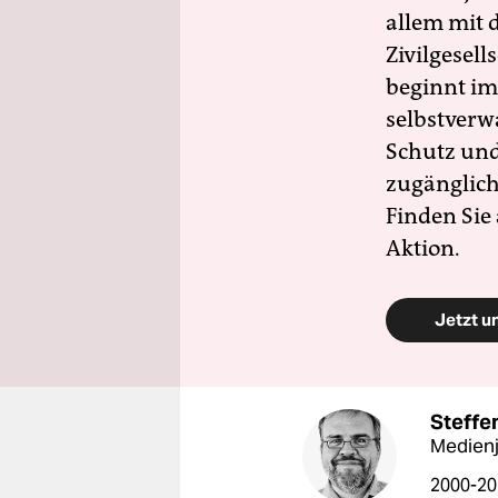
allem mit d
Zivilgesell
beginnt im
selbstverw
Schutz und 
zugänglich
Finden Sie
Aktion.
Jetzt u
Steffe
Medienj
2000-20