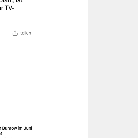
lant, ist
er TV-
teilen
 Buhrow im Juni
4