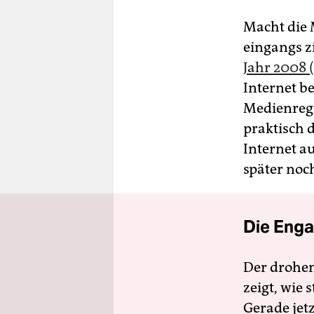
Macht die M
eingangs z
Jahr 2008 
Internet b
Medienregu
praktisch 
Internet a
später noc
Die Enga
Der drohe
zeigt, wie
Gerade jet