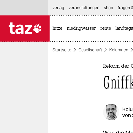
hautnavigation anspringen
hauptinhalt anspringen
footer anspringen
verlag
veranstaltungen
shop
fragen &
hitze
niedrigwasser
rente
landtags

taz zahl ich
taz zahl ich
Startseite
Gesellschaft
Kolumnen
themen
politik
Reform der Ö
Gniff
öko
gesellschaft
kultur
Kol
von
sport