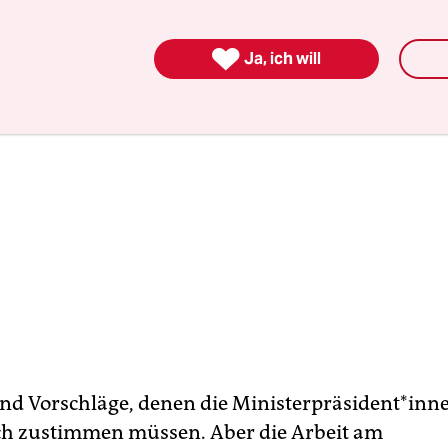

Ja, ich will
ind Vorschläge, denen die Mi­nis­ter­prä­si­den­t*in­n
h zustimmen müssen. Aber die Arbeit am