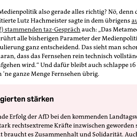
edienpolitik also gerade alles richtig? Nö, denn 
itierte Lutz Hachmeister sagte in dem übrigens
a
(!) stammenden taz-Gespräch
auch: „Das Metam
erührt alle bisherigen Parameter der Medienpolit
lierung ganz entscheidend. Das sieht man scho
daran, dass das Fernsehen rein technisch vollstän
ufgehen wird.“ Und dafür bleibt auch schlappe 16
h ’ne ganze Menge Fernsehen übrig.
gierten stärken
nde Erfolg der AfD bei den kommenden Landtags
 stark rechtsextreme Kräfte inzwischen geworden 
zt braucht es Zusammenhalt und Solidarität. Auc