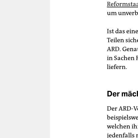
Reformstaa
um unverbi
Ist das ein
Teilen sich
ARD. Genau
in Sachen 
liefern.
Der mäc
Der ARD-Vo
beispielsw
welchen ihr
jedenfalls