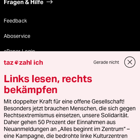
Fragen & Hilfe
Feedback
Aboservice
ePaper Login
taz
zahl ich
Gerade nicht

Downloads für Abonnierende
Links lesen, rechts
bekämpfen
© 2026 taz Verlags und Vertriebs GmbH
Mit doppelter Kraft für eine offene Gesellschaft!
Alle Rechte vorbehalten. Bei rechtlichen Fragen oder für Genehmigungen
wenden Sie sich bitte an
lizenzen@taz.de
Besonders jetzt brauchen Menschen, die sich gegen
Rechtsextremismus einsetzen, unsere Solidarität.
Daher gehen 50 Prozent der Einnahmen aus
Feedback
Redaktionsstatut
Kommune-Richtlinien
KI-
Neuanmeldungen an „Alles beginnt im Zentrum“ –
eine Kampagne, die bedrohte linke Kulturzentren