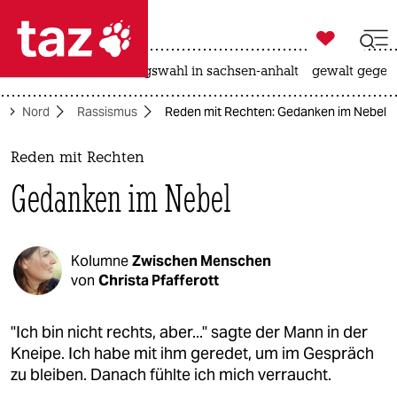

taz zahl ich
hitze
surfen
landtagswahl in sachsen-anhalt
gewalt gegen

taz zahl ich
e
Nord
Rassismus
Reden mit Rechten: Gedanken im Nebel
taz zahl ich
themen
Reden mit Rechten
Gedanken im Nebel
politik
öko
Kolumne
Zwischen Menschen
gesellschaft
von
Christa Pfafferott
kultur
"Ich bin nicht rechts, aber..." sagte der Mann in der
Kneipe. Ich habe mit ihm geredet, um im Gespräch
sport
zu bleiben. Danach fühlte ich mich verraucht.