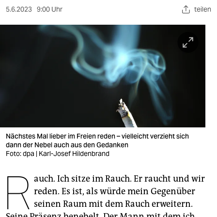
berlin
5.6.2023
9:00 Uhr
teilen
nord
wahrheit
verlag
verlag
veranstaltungen
shop
Nächstes Mal lieber im Freien reden – vielleicht verzieht sich
fragen & hilfe
dann der Nebel auch aus den Gedanken
Foto: dpa | Karl-Josef Hildenbrand
unterstützen
R
auch. Ich sitze im Rauch. Er raucht und wir
abo
reden. Es ist, als würde mein Gegenüber
genossenschaft
seinen Raum mit dem Rauch erweitern.
Seine Präsenz benebelt. Der Mann mit dem ich