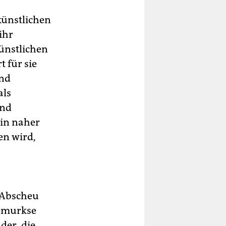
künstlichen
ihr
künstlichen
 für sie
und
als
ind
ein naher
en wird,
r Abscheu
gemurkse
der, die