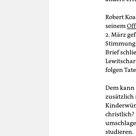
Robert Koa
seinem
Off
2. März gef
Stimmungsm
Brief schli
Lewitschar
folgen Tate
Dem kann m
zusätzlich
Kinderwüns
christlich
umschlagen
studieren.