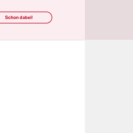
ch. Es ist
inmal
Schon dabei!