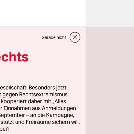
s müssen
Gerade nicht
scharoff
 ihrer
echts
nd Tod“
 Kenntnis,
 schnell
tanziert
esellschaft! Besonders jetzt
rt gegen Rechtsextremismus
z kooperiert daher mit „Alles
ller Einnahmen aus Anmeldungen
lierenden
. September – an die Kampagne,
t, ist
rstützt und Freiräume sichern will,
bei?
r nicht