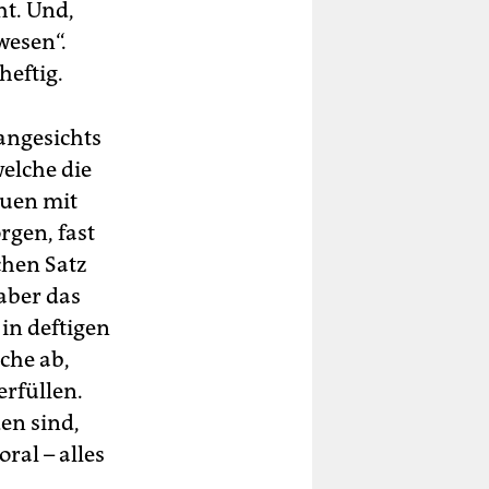
ht. Und,
wesen“.
heftig.
 angesichts
elche die
auen mit
gen, fast
chen Satz
 aber das
 in deftigen
uche ab,
rfüllen.
en sind,
ral – alles