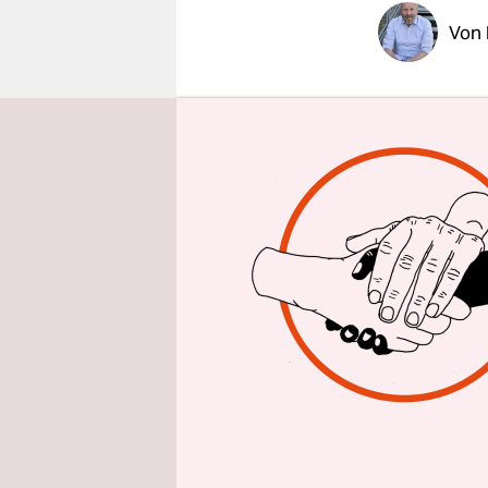
epaper login
Von
Was für ei
der Schrift
alle Siche
Dresdner 
vom Leder 
dass sich d
und entsc
hat.
Was Sibylle
und manche
hanebüchen