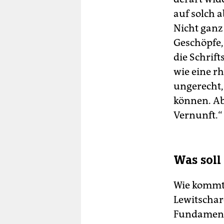
auf solch 
Nicht ganz
Geschöpfe,
die Schrift
wie eine rh
ungerecht, 
können. Abe
Vernunft.“
Was soll
Wie kommt s
Lewitscharo
Fundament