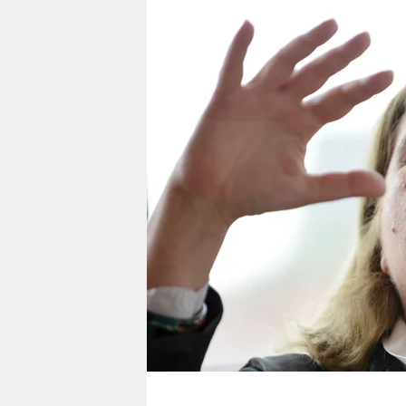
berlin
nord
wahrheit
verlag
verlag
veranstaltungen
shop
fragen & hilfe
unterstützen
abo
genossenschaft