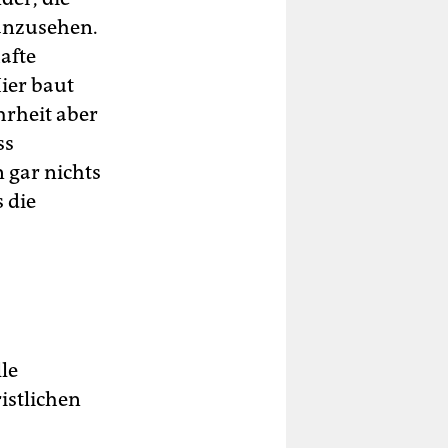
 anzusehen.
afte
ier baut
hrheit aber
ss
n gar nichts
 die
le
istlichen