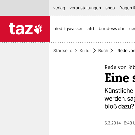
hautnavigation anspringen
hauptinhalt anspringen
footer anspringen
verlag
veranstaltungen
shop
fragen &
niedrigwasser
afd
bundeswehr
ce

taz zahl ich
taz zahl ich
Startseite
Kultur
Buch
Rede von 
themen
politik
Rede von Sib
Eine 
öko
Künstliche
gesellschaft
werden, sa
bloß dazu?
kultur
sport
6.3.2014
8:48 