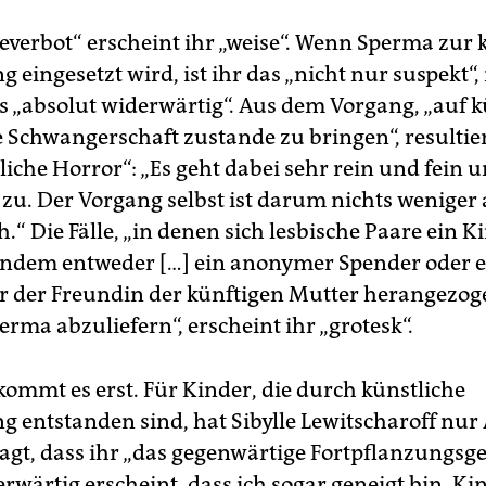
everbot“ erscheint ihr „weise“. Wenn Sperma zur 
 eingesetzt wird, ist ihr das „nicht nur suspekt“, 
es „absolut widerwärtig“. Aus dem Vorgang, „auf 
 Schwangerschaft zustande zu bringen“, resultiert
liche Horror“: „Es geht dabei sehr rein und fein 
 zu. Der Vorgang selbst ist darum nichts weniger 
.“ Die Fälle, „in denen sich lesbische Paare ein K
indem entweder […] ein anonymer Spender oder 
 der Freundin der künftigen Mutter herangezog
rma abzuliefern“, erscheint ihr „grotesk“.
ommt es erst. Für Kinder, die durch künstliche
g entstanden sind, hat Sibylle Lewitscharoff nu
 sagt, dass ihr „das gegenwärtige Fortpflanzungs
rwärtig erscheint, dass ich sogar geneigt bin, Kin