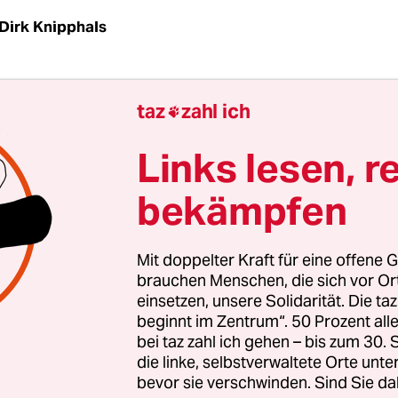
Dirk Knipphals
ne schreckliche, menschenverachtende Tirade! E
taz
zahl ich

stellerin und Büchnerpreisträgerin Sibylle Lewit
rungen durchgebrannt sein, als sie am Sonntag in
Links lesen, r
Rede
im dortigen Schauspielhaus über „Geburt u
bekämpfen
zog. Und mit großer Dankbarkeit nimmt man zur
as Dresdner Staatsschauspiel als Mitveranstalter
hieden in einem
Offenen Brief
von dieser Rede dis
Mit doppelter Kraft für eine offene G
brauchen Menschen, die sich vor O
einsetzen, unsere Solidarität. Die ta
beginnt im Zentrum“. 50 Prozent a
 Lewitscharoff in der ihr eigenen deutlich artiku
bei taz zahl ich gehen – bis zum 30
 Sätze geradezu ausschmeckenden Art da vorträg
die linke, selbstverwaltete Orte unte
bevor sie verschwinden. Sind Sie da
. An ihrem Tonfall kann man erkennen: Es ist ih