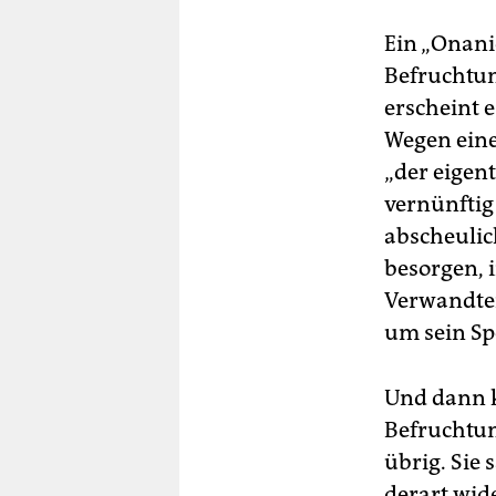
Ein „Onani
Befruchtung
erscheint 
Wegen eine
„der eigent
vernünftig
abscheulich
besorgen, 
Verwandter
um sein Spe
Und dann k
Befruchtun
übrig. Sie
derart wide