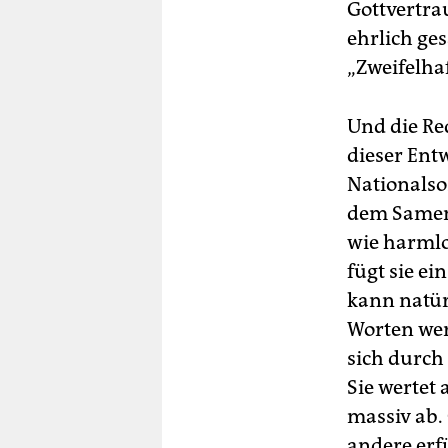
Gottvertra
ehrlich ge
„Zweifelhaf
Und die Red
dieser Ent
Nationalso
dem Samen 
wie harmlo
fügt sie ei
kann natürl
Worten wert
sich durch
Sie wertet
massiv ab.
andere erfü