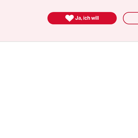
erlaufen, es ist auch kein schwiemeliger Tabubru
 Ansage: Genau das wollte Sibylle Lewitscharoff e

Ja, ich will
ich loswerden.