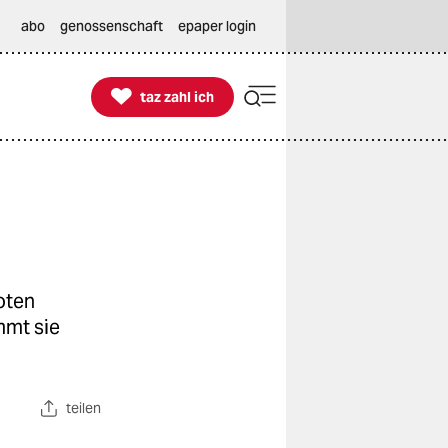
abo
genossenschaft
epaper login

taz zahl ich
taz zahl ich
oten
mmt sie
teilen