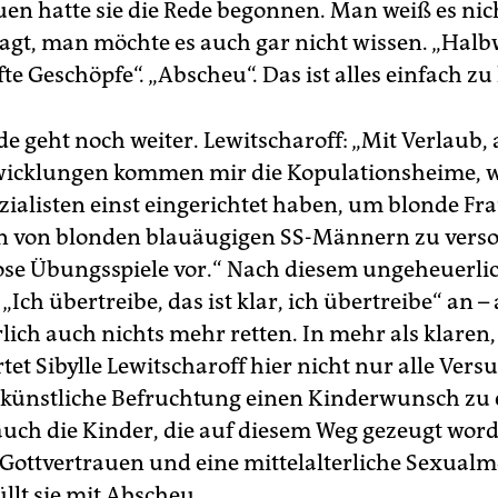
uen hatte sie die Rede begonnen. Man weiß es nic
sagt, man möchte es auch gar nicht wissen. „Halb
te Geschöpfe“. „Abscheu“. Das ist alles einfach zu 
e geht noch weiter. Lewitscharoff: „Mit Verlaub,
wicklungen kommen mir die Kopulationsheime, w
zialisten einst eingerichtet haben, um blonde Fr
von blonden blauäugigen SS-Männern zu versor
se Übungsspiele vor.“ Nach diesem ungeheuerli
n „Ich übertreibe, das ist klar, ich übertreibe“ an –
ich auch nichts mehr retten. In mehr als klaren,
et Sibylle Lewitscharoff hier nicht nur alle Vers
 künstliche Befruchtung einen Kinderwunsch zu e
 auch die Kinder, die auf diesem Weg gezeugt word
 Gottvertrauen und eine mittelalterliche Sexualmo
llt sie mit Abscheu.