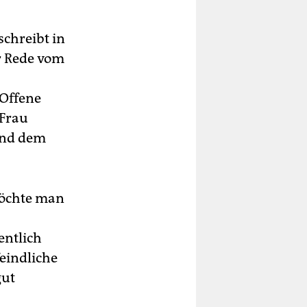
schreibt in
er Rede vom
 Offene
 Frau
Und dem
möchte man
entlich
eindliche
gut