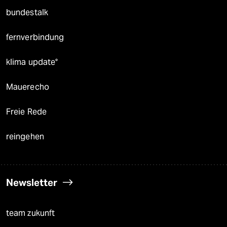
bundestalk
fernverbindung
klima update°
Mauerecho
Freie Rede
reingehen
Newsletter
team zukunft