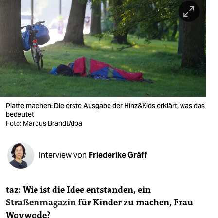
berlin
nord
wahrheit
verlag
verlag
veranstaltungen
Platte machen: Die erste Ausgabe der Hinz&Kids erklärt, was das
bedeutet
Foto: Marcus Brandt/dpa
shop
fragen & hilfe
Interview von
Friederike Gräff
unterstützen
abo
taz: Wie ist die Idee entstanden, ein
genossenschaft
Straßenmagazin
für Kinder zu machen, Frau
Woywode?