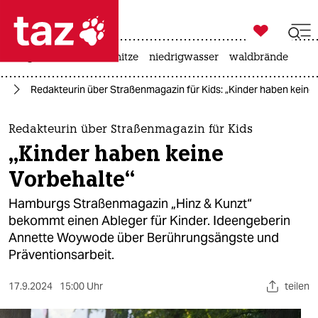

taz zahl ich
krieg in der ukraine
hitze
niedrigwasser
waldbrände

taz zahl ich
rd
Redakteurin über Straßenmagazin für Kids: „Kinder haben keine
taz zahl ich
themen
Redakteurin über Straßenmagazin für Kids
„Kinder haben keine
politik
Vorbehalte“
öko
Hamburgs Straßenmagazin „Hinz & Kunzt“
bekommt einen Ableger für Kinder. Ideengeberin
gesellschaft
Annette Woywode über Berührungsängste und
Präventionsarbeit.
kultur
sport
17.9.2024
15:00 Uhr
teilen