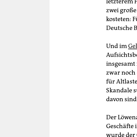
letzterem P
zwei große
kosteten: 
Deutsche B
Und im
Ge
Aufsichtsb
insgesamt 
zwar noch 
für Altlas
Skandale s
davon sind
Der Löwena
Geschäfte 
wurde der 