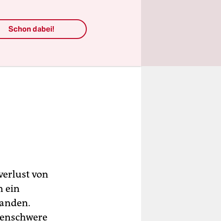
Schon dabei!
verlust von
h ein
tanden.
denschwere