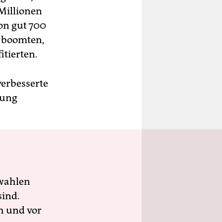
 Millionen
on gut 700
e boomten,
itierten.
erbesserte
tung
wahlen
sind.
h und vor