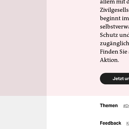
allem mit d
Zivilgesell
beginnt im
selbstverw
Schutz und 
zugänglich
Finden Sie
Aktion.
Jetzt u
Themen
#D
Feedback
K