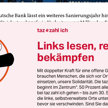
utsche Bank lässt ein weiteres Sanierungsjahr hin
trich stand 2016 ein Verlust von 1,4 Milliarden E
u und
etliche große Rechtsstreitigkeiten
erneut au
taz
zahl ich

ckten. Außerdem kämpfte Deutschlands größtes
Links lesen, r
ende weiter gegen einen Vertrauensverlust der 
rden abzogen.
bekämpfen
gebnisse des Jahres 2016 spiegeln sowohl den ko
Mit doppelter Kraft für eine offene G
 Bank als auch die Marktturbulenzen rund um 
brauchen Menschen, die sich vor O
g Vorstandschef John Cryan am Donnerstag Bilan
einsetzen, unsere Solidarität. Die ta
Institut nach vorn, der Start ins neue Jahr sei
beginnt im Zentrum“. 50 Prozent a
echend gewesen.
bei taz zahl ich gehen – bis zum 30
die linke, selbstverwaltete Orte unte
bevor sie verschwinden. Sind Sie da