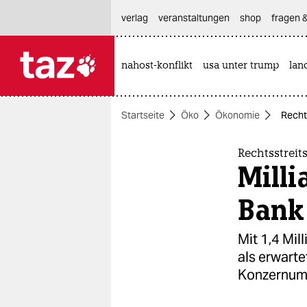
hautnavigation anspringen
hauptinhalt anspringen
footer anspringen
verlag
veranstaltungen
shop
fragen &
nahost-konflikt
usa unter trump
lan

taz zahl ich
taz zahl ich
Startseite
Öko
Ökonomie
Recht
themen
politik
Rechtsstreit
Milli
öko
Bank
gesellschaft
Mit 1,4 Mil
kultur
als erwarte
Konzernumb
sport