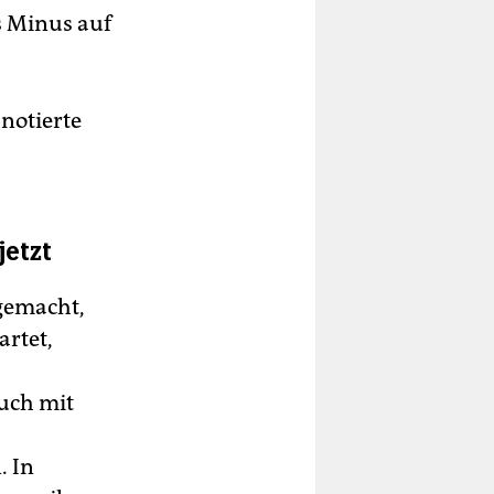
s Minus auf
notierte
etzt
rgemacht,
artet,
uch mit
. In