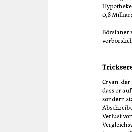
Hypotheken
0,8 Millia
Börsianer 
vorbörslic
Trickser
Cryan, der
dass er au
sondern st
Abschreibu
Verlust vo
Vergleichs