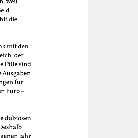
n, weil
Geld
lt die
ank mit den
ich, der
 Fälle sind
ie Ausgaben
ungen für
en Euro –
ie dubiosen
 Deshalb
ngenen Jahr