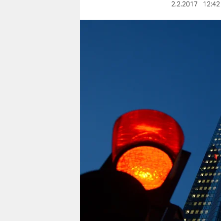
berlin
2.2.2017
12:42
nord
wahrheit
verlag
verlag
veranstaltungen
shop
fragen & hilfe
unterstützen
abo
genossenschaft