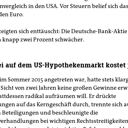
vergleich in den USA. Vor Steuern belief sich da
rden Euro.
zeigten sich enttäuscht: Die Deutsche-Bank-Aktie 
h knapp zwei Prozent schwächer.
ei auf dem US-Hypothekenmarkt kostet j
 im Sommer 2015 angetreten war, hatte stets kla
f Sicht von zwei Jahren keine großen Gewinne erw
attdessen radikal aufräumen will. Er drückte
ngen auf das Kerngeschäft durch, trennte sich a
n Beteiligungen und beschleunigte die
verhandlungen bei wichtigen Rechtsstreitigkeiten