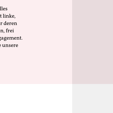
lles
 linke,
ür deren
n, frei
ngagement.
e unsere