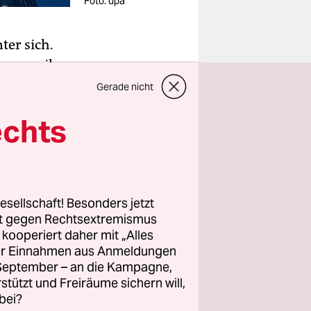
Foto: dpa
ter sich.
uro, weil
f die
Gerade nicht
 Geldhaus
echts
Kunden an,
nsequenten
esellschaft! Besonders jetzt
unser Haus
rt gegen Rechtsextremismus
z. Nun
z kooperiert daher mit „Alles
ller Einnahmen aus Anmeldungen
. September – an die Kampagne,
rstützt und Freiräume sichern will,
bei?