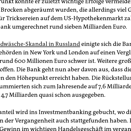
unkt konnte er zuletzt wichtige Erfolge vermelde
 Brocken abgeräumt wurden, die allerdings viel 
Für Tricksereien auf dem US-Hypothekenmarkt zah
ank umgerechnet rund sieben Milliarden Euro.
ldwäsche-Skandal in Russland
einigte sich die B
ehörden in New York und London auf einen Vergle
rund 600 Millionen Euro schwer ist. Weitere große
offen. Die Bank geht nun aber davon aus, dass d
ten den Höhepunkt erreicht haben. Die Rückstell
ummierten sich zum Jahresende auf 7,6 Milliard
 4,7 Milliarden quasi schon ausgegeben.
nteil wird ins Investmentbanking gebucht, wo d
in der Vergangenheit auch stattgefunden haben.
Gewinn im wichtigen Handelsgeschäft im verga