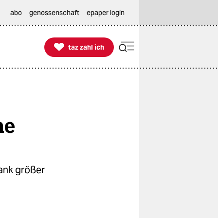
abo
genossenschaft
epaper login

taz zahl ich
taz zahl ich
he
Bank größer