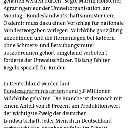
gehalten werden dürfen“, sagte Martin Hofstetter,
epaper login
Agraringenieur der Umweltorganisation, am
Montag. „Bundeslandwirtschaftsminister Cem
Özdemir muss dazu einen Vorschlag für nationale
Mindestvorgaben vorlegen. Milchkühe ganzjährig
anzubinden und die Hornanlagen bei Kälbern
ohne Schmerz- und Betäubungsmittel
auszubrennen gehört umgehend verboten“,
forderte der Umweltschützer. Bislang fehlten
Regeln speziell für Rinder.
In Deutschland werden
laut
Bundesagrarministerium
rund 3,8 Millionen
Milchkühe gehalten. Die Branche ist demnach mit
einem Anteil von 18 Prozent am Produktionswert
der wichtigste Zweig der deutschen
Landwirtschaft. Jeder Mensch in Deutschland