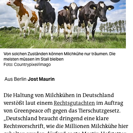
berlin
nord
wahrheit
verlag
verlag
Von solchen Zuständen können Milchkühe nur träumen. Die
meisten müssen im Stall bleiben
veranstaltungen
Foto: Countrypixel/imago
shop
Aus Berlin
Jost Maurin
fragen & hilfe
Die Haltung von Milchkühen in Deutschland
unterstützen
verstößt laut einem
Rechtsgutachten
im Auftrag
von Greenpeace oft gegen das Tierschutzgesetz.
abo
„Deutschland braucht dringend eine klare
genossenschaft
Rechtsvorschrift, wie die Millionen Milchkühe hier