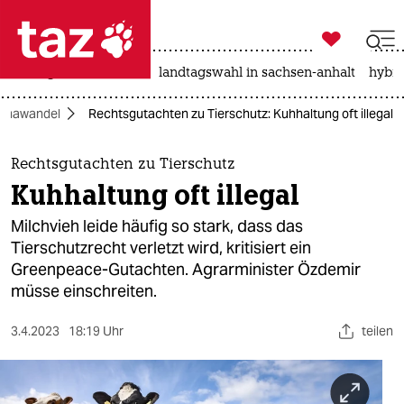

taz zahl ich
niedrigwasser
rente
landtagswahl in sachsen-anhalt
hybri

taz zahl ich
limawandel
Rechtsgutachten zu Tierschutz: Kuhhaltung oft illegal
taz zahl ich
themen
Rechtsgutachten zu Tierschutz
Kuhhaltung oft illegal
politik
Milchvieh leide häufig so stark, dass das
öko
Tierschutzrecht verletzt wird, kritisiert ein
Greenpeace-Gutachten. Agrarminister Özdemir
gesellschaft
müsse einschreiten.
kultur
3.4.2023
18:19 Uhr
teilen
sport