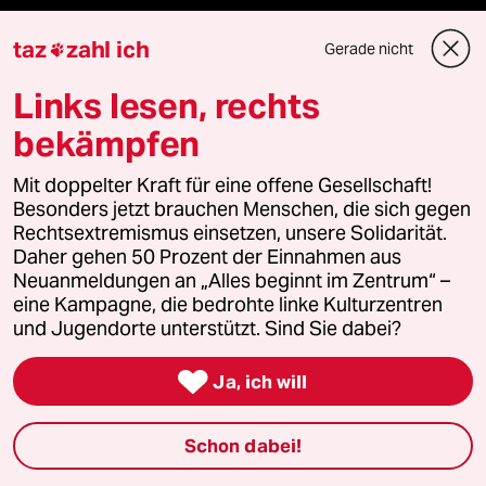
Aktuelles
taz
zahl ich
Gerade nicht

Hausblog
Links lesen, rechts
bekämpfen
Die Seitenwende
Mit doppelter Kraft für eine offene Gesellschaft!
Stellen
Besonders jetzt brauchen Menschen, die sich gegen
Rechtsextremismus einsetzen, unsere Solidarität.
Presse
Daher gehen 50 Prozent der Einnahmen aus
Neuanmeldungen an „Alles beginnt im Zentrum“ –
eine Kampagne, die bedrohte linke Kulturzentren
und Jugendorte unterstützt. Sind Sie dabei?
Unterstützen

Ja, ich will
abo
Schon dabei!
genossenschaft