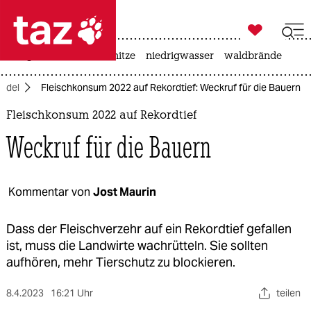

taz zahl ich
krieg in der ukraine
hitze
niedrigwasser
waldbrände

taz zahl ich
ndel
Fleischkonsum 2022 auf Rekordtief: Weckruf für die Bauern
taz zahl ich
Fleischkonsum 2022 auf Rekordtief
themen
Weckruf für die Bauern
politik
öko
Kommentar von
Jost Maurin
gesellschaft
Dass der Fleischverzehr auf ein Rekordtief gefallen
ist, muss die Landwirte wachrütteln. Sie sollten
kultur
aufhören, mehr Tierschutz zu blockieren.
sport
8.4.2023
16:21 Uhr
teilen