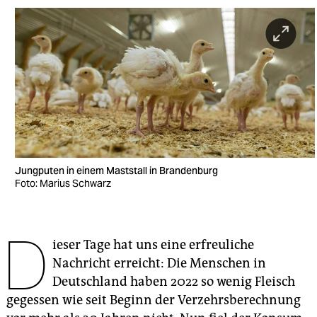
berlin
nord
wahrheit
verlag
verlag
veranstaltungen
Jungputen in einem Maststall in Brandenburg
shop
Foto: Marius Schwarz
fragen & hilfe
D
unterstützen
ieser Tage hat uns eine erfreuliche
Nachricht erreicht: Die Menschen in
abo
Deutschland haben 2022 so wenig Fleisch
genossenschaft
gegessen wie seit Beginn der Verzehrsberechnung