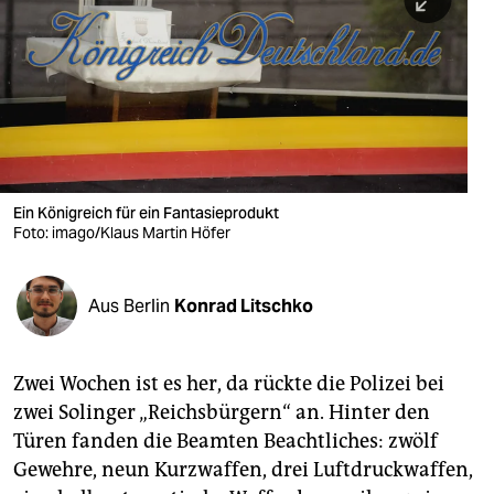
berlin
nord
wahrheit
verlag
verlag
Ein Königreich für ein Fantasieprodukt
Foto: imago/Klaus Martin Höfer
veranstaltungen
shop
Aus Berlin
Konrad Litschko
fragen & hilfe
unterstützen
Zwei Wochen ist es her, da rückte die Polizei bei
zwei Solinger „Reichsbürgern“ an. Hinter den
abo
Türen fanden die Beamten Beachtliches: zwölf
genossenschaft
Gewehre, neun Kurzwaffen, drei Luftdruckwaffen,