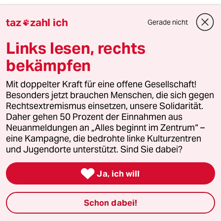
4
Niedrigwasser in Mittel- und Osteuropa
taz
zahl ich
Gerade nicht

Stromkrise mit Ansage
Links lesen, rechts
bekämpfen
5
Forstwissenschaftler über Brände
Mit doppelter Kraft für eine offene Gesellschaft!
„Der Mythos vom Brandstifter hält sich
Besonders jetzt brauchen Menschen, die sich gegen
hartnäckig“
Rechtsextremismus einsetzen, unsere Solidarität.
Daher gehen 50 Prozent der Einnahmen aus
Neuanmeldungen an „Alles beginnt im Zentrum“ –
6
EU nach Ceuta
eine Kampagne, die bedrohte linke Kulturzentren
Zur Freude der Antieuropäer
und Jugendorte unterstützt. Sind Sie dabei?

Ja, ich will
taz

Schon dabei!