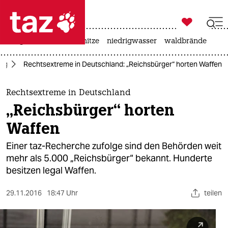

taz zahl ich
krieg in der ukraine
hitze
niedrigwasser
waldbrände

taz zahl ich
tag
Rechtsextreme in Deutschland: „Reichsbürger“ horten Waffen
taz zahl ich
themen
Rechtsextreme in Deutschland
„Reichsbürger“ horten
politik
Waffen
öko
Einer taz-Recherche zufolge sind den Behörden weit
mehr als 5.000 „Reichsbürger“ bekannt. Hunderte
gesellschaft
besitzen legal Waffen.
kultur
29.11.2016
18:47 Uhr
teilen
sport