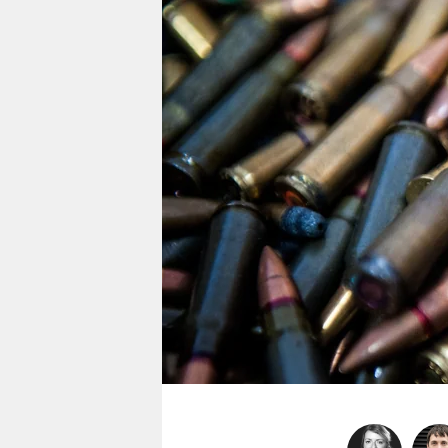
berlin
nord
wahrheit
verlag
verlag
veranstaltungen
shop
fragen & hilfe
unterstützen
abo
genossenschaft