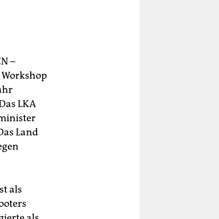
EN –
s Workshop
ahr
 Das LKA
minister
 Das Land
gegen
t als
ooters
ierte als