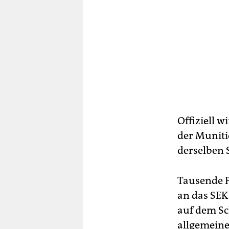
Offiziell w
der Muniti
derselben 
Tausende P
an das SEK
auf dem Sc
allgemeine