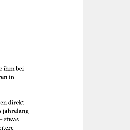
ie ihm bei
en in
en direkt
 jahrelang
– etwas
eitere