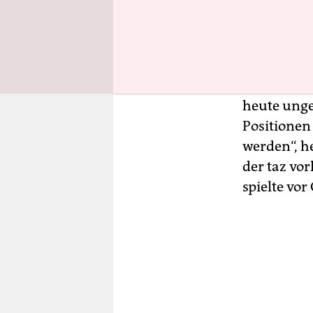
21 Monate
Kriegswaff
zwei Dutze
55.000 Sch
Weg der Mu
heute unge
Positionen
werden“, he
der taz vo
spielte vor