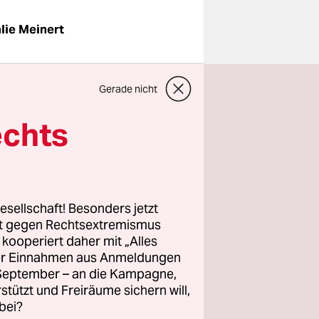
lie Meinert
aus
Gerade nicht
 Zoll,
echts
enau er an
chießplatz
aben
row
esellschaft! Besonders jetzt
er
rt gegen Rechtsextremismus
s aus den
z kooperiert daher mit „Alles
ller Einnahmen aus Anmeldungen
. September – an die Kampagne,
rstützt und Freiräume sichern will,
nzlich auf
bei?