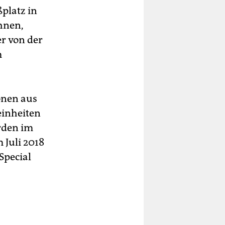
platz in
hnen,
r von der
m
onen aus
einheiten
rden im
 Juli 2018
Special