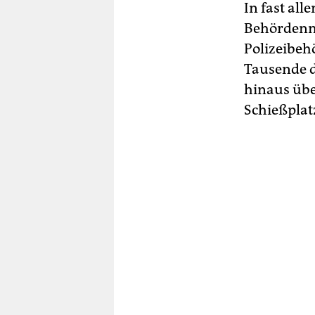
In fast all
Behördenm
Polizeibeh
Tausende d
hinaus übe
Schießplat