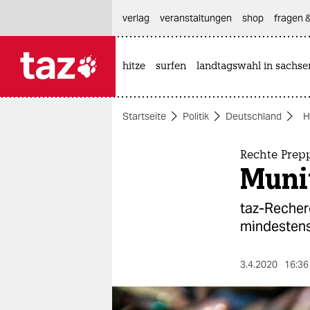
hautnavigation anspringen
hauptinhalt anspringen
footer anspringen
verlag
veranstaltungen
shop
fragen &
hitze
surfen
landtagswahl in sachse

taz zahl ich
taz zahl ich
Startseite
Politik
Deutschland
H
themen
politik
Rechte Prep
Muni
öko
taz-Recher
gesellschaft
mindestens
kultur
3.4.2020
16:36
sport