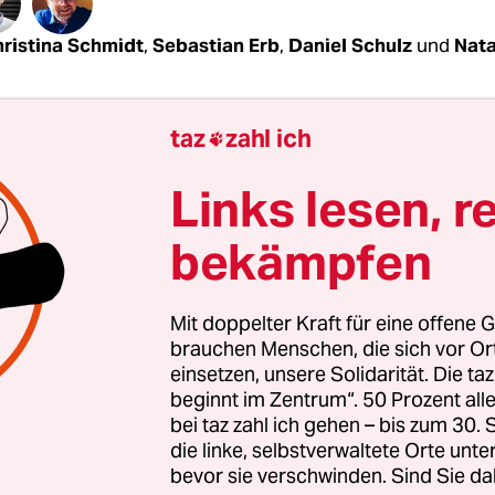
ristina Schmidt
,
Sebastian Erb
,
Daniel Schulz
und
Nata
hemaliger Polizist des Spezialeinsatzkommandos 
taz
zahl ich

rg-Vorpommern hatte Munition von Bundeswehr,
zei und Polizeibehörden aus mindestens sieben
Links lesen, r
rn bei sich gehortet. Bis heute ist unklar, wie g
bekämpfen
tion kam. Recherchen der taz ergeben, dass ein S
nburg-Vorpommern als Umschlagplatz gedient h
f dem Gelände der Firma Baltic Shooters in Güst
Mit doppelter Kraft für eine offene G
 Spezialkräfte von Polizeien und Eliteeinheiten d
brauchen Menschen, die sich vor O
, österreichische Spezialkräfte und SWAT-Team
einsetzen, unsere Solidarität. Die ta
beginnt im Zentrum“. 50 Prozent a
bei taz zahl ich gehen – bis zum 30
die linke, selbstverwaltete Orte unte
rige Polizist Marko G., wurde Ende 2019
erstinsta
bevor sie verschwinden. Sind Sie da