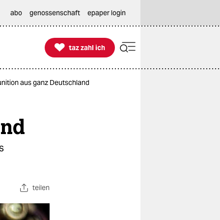
abo
genossenschaft
epaper login

taz zahl ich
taz zahl ich
nition aus ganz Deutschland
and
s
teilen