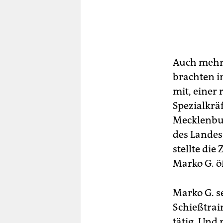
Auch mehre
brachten i
mit, einer
Spezialkrä
Mecklenbu
des Landes
stellte die
Marko G. ö
Marko G. se
Schießtrain
tätig. Und 