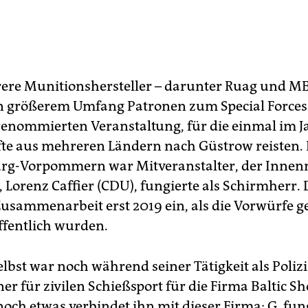
re Munitionshersteller – darunter Ruag und M
n größerem Umfang Patronen zum Special Force
 renommierten Veranstaltung, für die einmal im J
fte aus mehreren Ländern nach Güstrow reisten.
rg-Vorpommern war Mitveranstalter, der Innen
, Lorenz Caffier (CDU), fungierte als Schirmherr.
 Zusammenarbeit erst 2019 ein, als die Vorwürfe 
ffentlich wurden.
lbst war noch während seiner Tätigkeit als Polizis
er für zivilen Schießsport für die Firma Baltic Sh
noch etwas verbindet ihn mit dieser Firma: G. fung