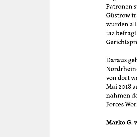
Patronen s
Güstrow tr
wurden all
taz befrag
Gerichtspr
Daraus geh
Nordrhein-
von dort w
Mai 2018 a
nahmen dan
Forces Wor
Marko G. w