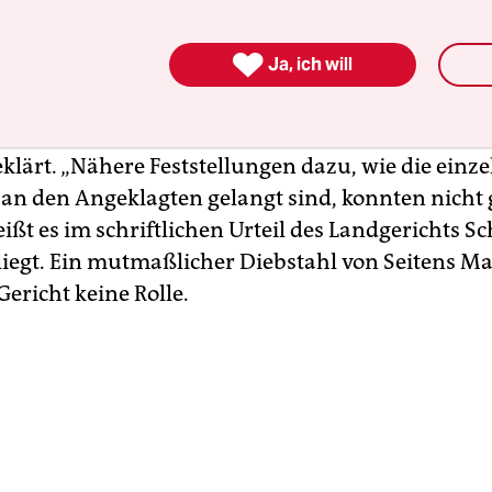
Bewährung unter anderem wegen des Verstoßes 
enkontrollgesetz verurteilt. Ermittler hatten bei

Ja, ich will
nd Waffen, Teleskopschlagstöcke, eine Machete 
uss Munition gefunden. Nicht alles davon war leg
nition von den betroffenen Behörden zu Marko G.
klärt. „Nähere Feststellungen dazu, wie die einz
 an den Angeklagten gelangt sind, konnten nicht 
ißt es im schriftlichen Urteil des Landgerichts S
rliegt. Ein mutmaßlicher Diebstahl von Seitens Ma
 Gericht keine Rolle.