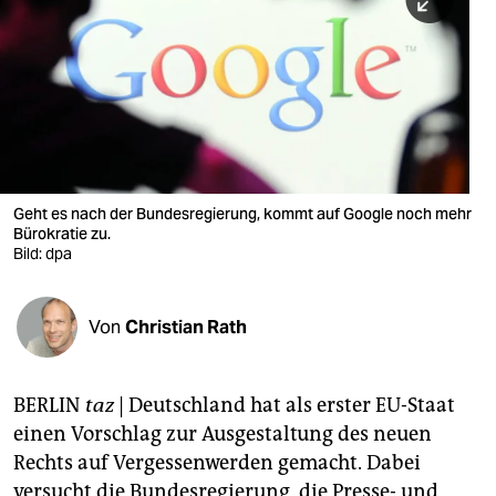
berlin
nord
wahrheit
verlag
verlag
Geht es nach der Bundesregierung, kommt auf Google noch mehr
Bürokratie zu.
veranstaltungen
Bild: dpa
shop
fragen & hilfe
Von
Christian Rath
unterstützen
BERLIN
taz
| Deutschland hat als erster EU-Staat
abo
einen Vorschlag zur Ausgestaltung des neuen
genossenschaft
Rechts auf Vergessenwerden gemacht. Dabei
versucht die Bundesregierung, die Presse- und