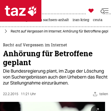

taz zahl ich
hitze
landtagswahl in sachsen-anhalt
iran-krieg
ceuta

taz zahl ich
ik
Recht auf Vergessen im Internet: Anhörung für Betroffene gepla
taz zahl ich
themen
Recht auf Vergessen im Internet
Anhörung für Betroffene
politik
geplant
öko
Die Bundesregierung plant, im Zuge der Löschung
von Suchergebnissen auch den Urhebern das Recht
gesellschaft
zur Stellungnahme einzuräumen.
kultur
22.2.2015
11:21 Uhr
teilen
sport