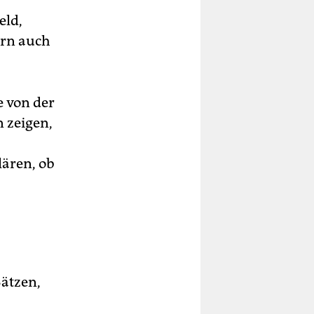
eld,
ern auch
e von der
 zeigen,
lären, ob
ätzen,