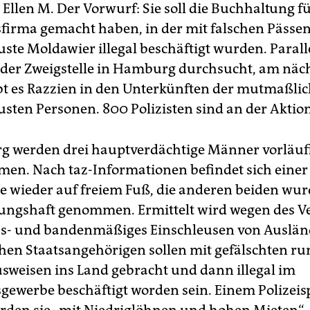
Ellen M. Der Vorwurf: Sie soll die Buchhaltung fü
sfirma gemacht haben, in der mit falschen Pässe
uste Moldawier illegal beschäftigt wurden. Paral
der Zweigstelle in Hamburg durchsucht, am näc
t es Razzien in den Unterkünften der mutmaßli
sten Personen. 800 Polizisten sind an der Aktion 
 werden drei hauptverdächtige Männer vorläuf
en. Nach taz-Informationen befindet sich einer
le wieder auf freiem Fuß, die anderen beiden wur
ngshaft genommen. Ermittelt wird wegen des V
s- und bandenmäßiges Einschleusen von Auslän
en Staatsangehörigen sollen mit gefälschten r
sweisen ins Land gebracht und dann illegal im
sgewerbe beschäftigt worden sein. Einem Polizeis