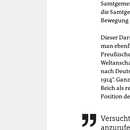
Samtgemein
die Samtg
Bewegung d
Dieser Dar
man ebenfa
Preußische
Weltansch
nach Deuts
1914“. Gan
Reich als r
Position d
Versuch

anzurufe