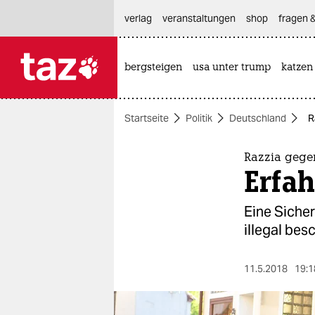
hautnavigation anspringen
hauptinhalt anspringen
footer anspringen
verlag
veranstaltungen
shop
fragen &
bergsteigen
usa unter trump
katzen

taz zahl ich
taz zahl ich
Startseite
Politik
Deutschland
R
themen
politik
Razzia gege
Erfah
öko
Eine Sicher
gesellschaft
illegal bes
kultur
11.5.2018
19:1
sport