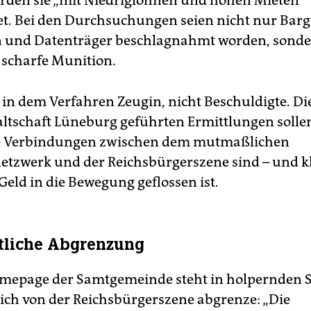
rden sie „mit Niedriglöhnen und hohen Mieten“
t. Bei den Durchsuchungen seien nicht nur Barg
n und Datenträger beschlagnahmt worden, sond
 scharfe Munition.
t in dem Verfahren Zeugin, nicht Beschuldigte. Di
ltschaft Lüneburg geführten Ermittlungen sollen
ie Verbindungen zwischen dem mutmaßlichen
etzwerk und der Reichsbürgerszene sind – und k
Geld in die Bewegung geflossen ist.
tliche Abgrenzung
mepage der Samtgemeinde steht in holpernden S
ich von der Reichsbürgerszene abgrenze: „Die