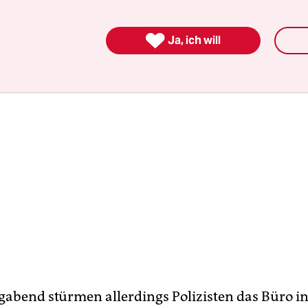
uslegung!“

Ja, ich will
bend stürmen allerdings Polizisten das Büro in