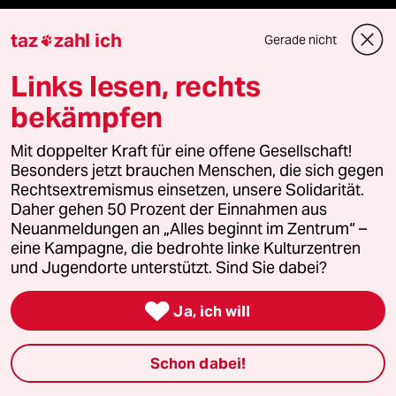
Kantine
taz
zahl ich
Gerade nicht

Shop
Links lesen, rechts
Anzeigen
bekämpfen
Mit doppelter Kraft für eine offene Gesellschaft!
Besonders jetzt brauchen Menschen, die sich gegen
Fragen & Hilfe
Rechtsextremismus einsetzen, unsere Solidarität.
Daher gehen 50 Prozent der Einnahmen aus
Neuanmeldungen an „Alles beginnt im Zentrum“ –
Feedback
eine Kampagne, die bedrohte linke Kulturzentren
und Jugendorte unterstützt. Sind Sie dabei?
Aboservice

Ja, ich will
ePaper Login
Schon dabei!
Downloads für Abonnierende