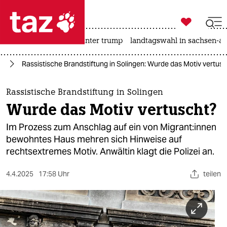

taz zahl ich
nahost-konflikt
usa unter trump
landtagswahl in sachsen-an

taz zahl ich
nd
Rassistische Brandstiftung in Solingen: Wurde das Motiv vertus
taz zahl ich
themen
Rassistische Brandstiftung in Solingen
Wurde das Motiv vertuscht?
politik
Im Prozess zum Anschlag auf ein von Mi­gran­t:in­nen
öko
bewohntes Haus mehren sich Hinweise auf
rechtsextremes Motiv. Anwältin klagt die Polizei an.
gesellschaft
4.4.2025
17:58 Uhr
teilen
kultur
sport