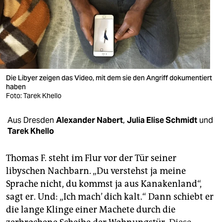
berlin
nord
wahrheit
verlag
Die Libyer zeigen das Video, mit dem sie den Angriff dokumentiert
verlag
haben
Foto: Tarek Khello
veranstaltungen
Aus Dresden
Alexander Nabert
,
Julia Elise Schmidt
und
shop
Tarek Khello
fragen & hilfe
Thomas F. steht im Flur vor der Tür seiner
unterstützen
libyschen Nachbarn. „Du verstehst ja meine
Sprache nicht, du kommst ja aus Kanakenland“,
abo
sagt er. Und: „Ich mach’ dich kalt.“ Dann schiebt er
genossenschaft
die lange Klinge einer Machete durch die