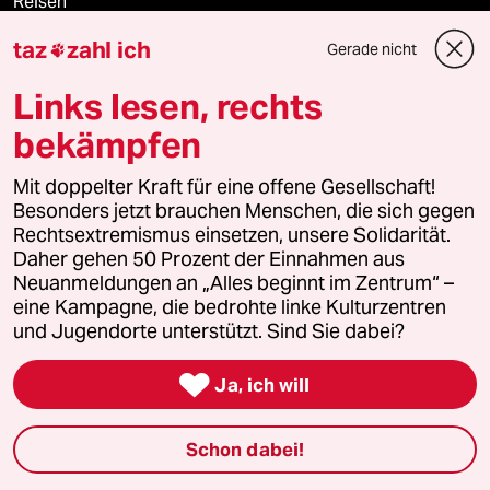
Reisen
taz
zahl ich
Gerade nicht

Kantine
Links lesen, rechts
Shop
bekämpfen
Anzeigen
Mit doppelter Kraft für eine offene Gesellschaft!
Besonders jetzt brauchen Menschen, die sich gegen
Rechtsextremismus einsetzen, unsere Solidarität.
Daher gehen 50 Prozent der Einnahmen aus
Fragen & Hilfe
Neuanmeldungen an „Alles beginnt im Zentrum“ –
eine Kampagne, die bedrohte linke Kulturzentren
Feedback
und Jugendorte unterstützt. Sind Sie dabei?

Aboservice
Ja, ich will
ePaper Login
Schon dabei!
Downloads für Abonnierende