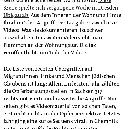
zerbrochene Scheibe der Wohnungstür.
Diese
epaper login
Szene spielte sich vergangene Woche in Dresden-
Übigau ab.
Aus dem Inneren der Wohnung filmte
Ibrahim* den Angriff. Der taz gab er zwei kurze
Videos. Was sie dokumentieren, ist schwer
auszuhalten. Im zweiten Video sieht man
Flammen an der Wohnungstür. Die taz
veröffentlicht nun Teile der Videos.
Die Liste von rechten Übergriffen auf
MigrantInnen, Linke und Menschen jüdischen
Glaubens ist lang: Allein im letzten Jahr zählten
die Opferberatungsstellen in Sachsen 317
rechtsmotivierte und rassistische Angriffe. Nur
selten gibt es Videomaterial von solchen Taten,
erst recht nicht aus der Opferperspektive. Letztes
Jahr ging eine kurze Sequenz viral: In Chemnitz
jagten mutmaßliche Rechtsextremisten