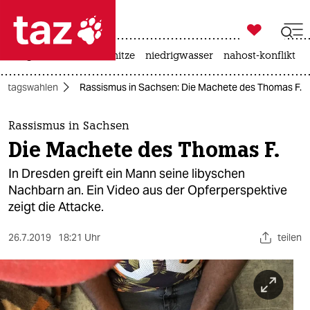

taz zahl ich
krieg in der ukraine
hitze
niedrigwasser
nahost-konflikt

taz zahl ich
ndtagswahlen
Rassismus in Sachsen: Die Machete des Thomas F.
taz zahl ich
themen
Rassismus in Sachsen
Die Machete des Thomas F.
politik
In Dresden greift ein Mann seine libyschen
öko
Nachbarn an. Ein Video aus der Opferperspektive
zeigt die Attacke.
gesellschaft
26.7.2019
18:21 Uhr
teilen
kultur
sport