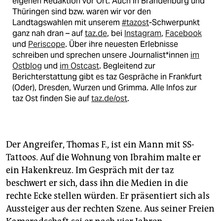
eigenen Redaktion vor Ort. Auch in Brandenburg und
Thüringen sind bzw. waren wir vor den
Landtagswahlen mit unserem
#tazost
-Schwerpunkt
ganz nah dran – auf
taz.de
, bei
Instagram
,
Facebook
und
Periscope
. Über ihre neuesten Erlebnisse
schreiben und sprechen unsere Journalist*innen
im
Ostblog
und
im Ostcast
. Begleitend zur
Berichterstattung gibt es taz Gespräche in Frankfurt
(Oder), Dresden, Wurzen und Grimma. Alle Infos zur
taz Ost finden Sie auf
taz.de/ost
.
Der Angreifer, Thomas F., ist ein Mann mit SS-
Tattoos. Auf die Wohnung von Ibrahim malte er
ein Hakenkreuz. Im Gespräch mit der taz
beschwert er sich, dass ihn die Medien in die
rechte Ecke stellen würden. Er präsentiert sich als
Aussteiger aus der rechten Szene. Aus seiner Freien