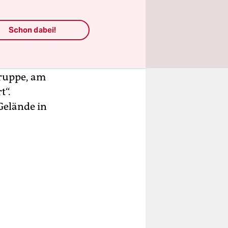
Schon dabei!
grenzen
ndgültigen
 mit dem
Gruppe, am
t“.
Gelände in