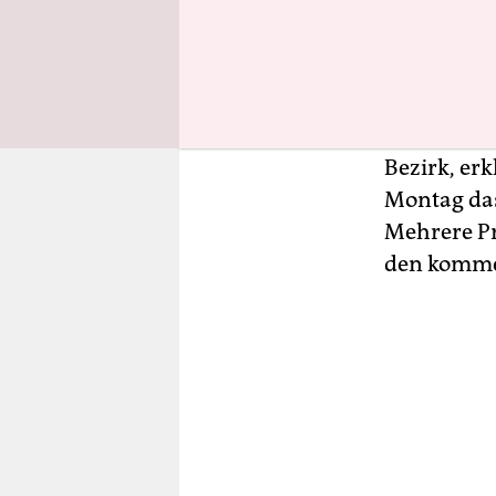
Großleinwa
Trotz der B
bekannten 
Einigung i
Bezirk, er
Montag das
Mehrere Pr
den komm