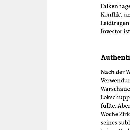
Falkenhage
Konflikt u
Leidtragen
Investor i
Authenti
Nach der W
Verwendun
Warschauer
Lokschupp
füllte. Ab
Woche Zirk
seines sub