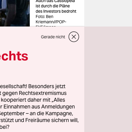
Auch das Cassiopeia
ist durch die Pläne
des Investors bedroht
Foto: Ben
Kriemann//POP-
EYE/imago
Gerade nicht
echts
RAW-Gelände
sse
esellschaft! Besonders jetzt
htrainierte
rt gegen Rechtsextremismus
f den
z kooperiert daher mit „Alles
ller Einnahmen aus Anmeldungen
gswerks.
. September – an die Kampagne,
 von
rstützt und Freiräume sichern will,
 der
bei?