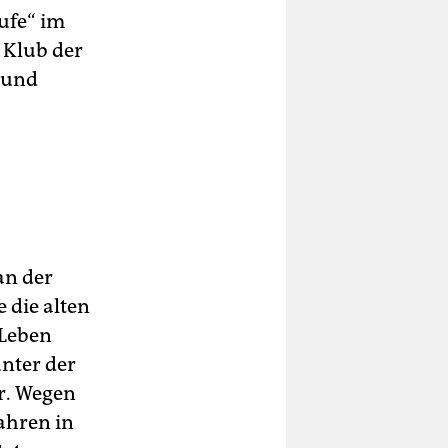
ufe“ im
 Klub der
 und
an der
 die alten
 Leben
unter der
r. Wegen
ahren in