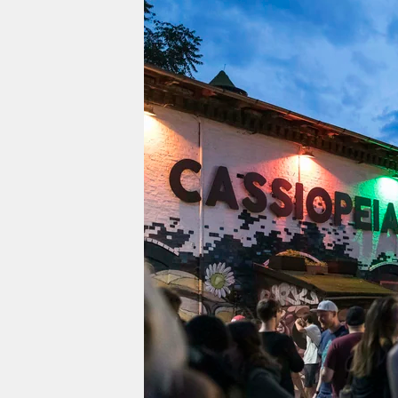
berlin
nord
wahrheit
verlag
verlag
veranstaltungen
shop
fragen & hilfe
unterstützen
abo
genossenschaft