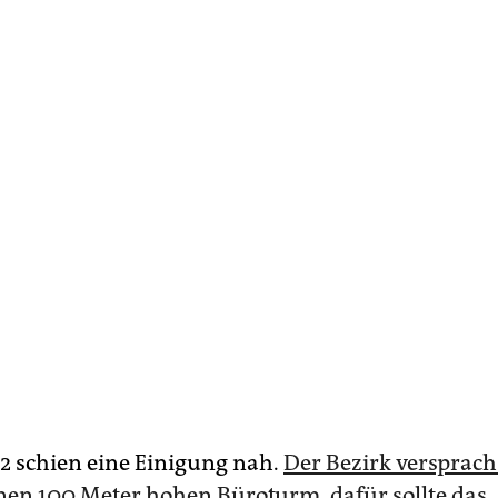
22 schien eine Einigung nah.
Der Bezirk versprac
inen 100 Meter hohen Büroturm, dafür sollte das