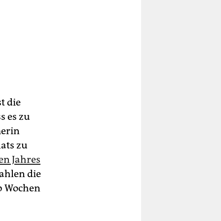
t die
s es zu
merin
ats zu
en Jahres
zahlen die
alb Wochen