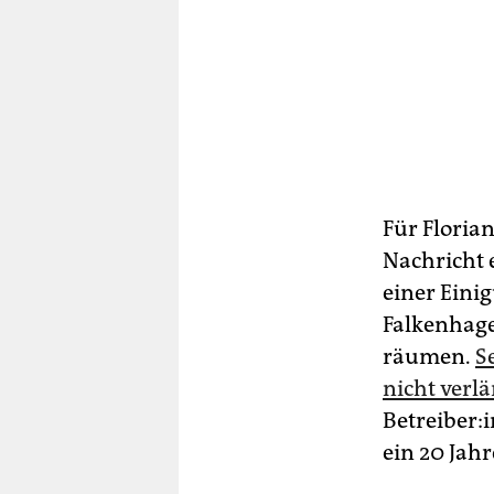
Für Florian
Nachricht e
einer Eini
Falkenhage
räumen.
S
nicht verl
Be­trei­be­
ein 20 Jahr