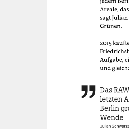
jedem Berl
Areale, das
sagt Julia
Grünen.
2015 kauft
Friedrichs
Aufgabe, e
und gleich
Das RAW-

letzten A
Berlin g
Wende
Julian Schwarz