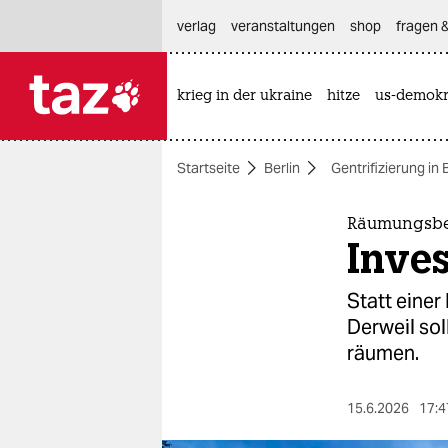
hautnavigation anspringen
hauptinhalt anspringen
footer anspringen
verlag
veranstaltungen
shop
fragen &
krieg in der ukraine
hitze
us-demokr

taz zahl ich
taz zahl ich
Startseite
Berlin
Gentrifizierung in 
themen
politik
Räumungsbe
Inves
öko
Statt einer
gesellschaft
Derweil so
räumen.
kultur
sport
15.6.2026
17:4