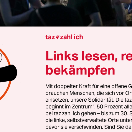
taz
zahl ich

Jonas Wahmkow
Links lesen, r
bekämpfen
nd, kurz vor 10 Uhr, scheint die Welt auf dem 
Friedrichshain noch in Ordnung. Wummernde Bä
Mit doppelter Kraft für eine offene G
s den Klubs und Konzertlocations. Ein paar durc
brauchen Menschen, die sich vor O
ger treten gerade aus der Boulderhalle „Kegel“ au
einsetzen, unsere Solidarität. Die ta
beginnt im Zentrum“. 50 Prozent a
n Betonboden des alten Reichsbahnausbesserun
bei taz zahl ich gehen – bis zum 30
ter weiter vor dem Astra reiht sich die Schlange
die linke, selbstverwaltete Orte unte
 und Marokko-Fans, die für das Public Viewing auf
bevor sie verschwinden. Sind Sie da