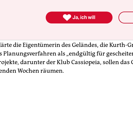
nd anstehen, bis zur Warschauer Straße.

Ja, ich will
eliebtheit ist die Zukunft des weit über die Stadt
soziokulturellen Biotops ungewiss. Statt einer e
n den fast 11 Jahre andauernden Verhandlungen
klärte die Eigentümerin des Geländes, die Kurth-
 Planungsverfahren als „endgültig für gescheiter
ojekte, darunter der Klub Cassiopeia, sollen das 
enden Wochen räumen.