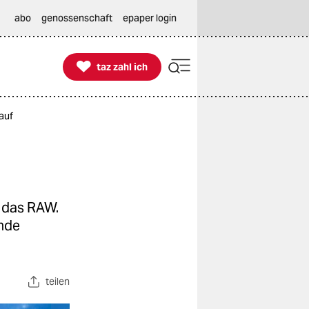
abo
genossenschaft
epaper login

taz zahl ich
taz zahl ich
auf
m das RAW.
ände
teilen