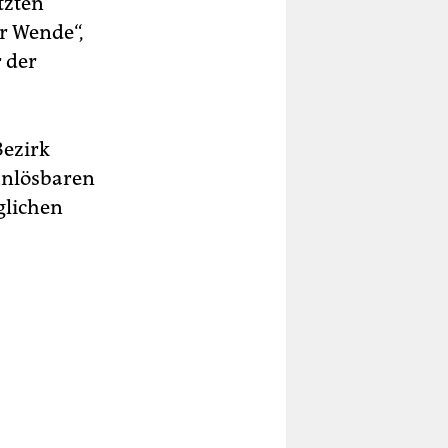
tzten
er Wende“,
 der
Bezirk
unlösbaren
glichen