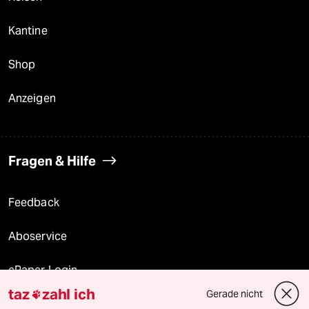
Kantine
Shop
Anzeigen
Fragen & Hilfe
Feedback
Aboservice
ePaper Login
taz
zahl ich
Gerade nicht

Downloads für Abonnierende