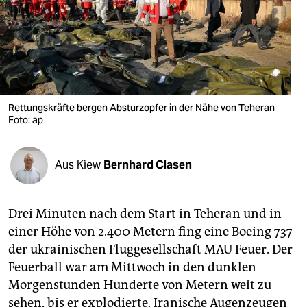
berlin
nord
wahrheit
verlag
Rettungskräfte bergen Absturzopfer in der Nähe von Teheran
Foto: ap
verlag
veranstaltungen
Aus Kiew
Bernhard Clasen
shop
fragen & hilfe
Drei Minuten nach dem Start in Teheran und in
unterstützen
einer Höhe von 2.400 Metern fing eine Boeing 737
der ukrainischen Fluggesellschaft MAU Feuer. Der
abo
Feuerball war am Mittwoch in den dunklen
genossenschaft
Morgenstunden Hunderte von Metern weit zu
sehen, bis er explodierte. Iranische Augenzeugen