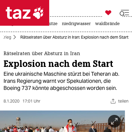

taz zahl ich
krieg in der ukraine
hitze
niedrigwasser
waldbrände

taz zahl ich
n-Krieg
Rätselraten über Absturz in Iran: Explosion nach dem Start
taz zahl ich
themen
Rätselraten über Absturz in Iran
Explosion nach dem Start
politik
Eine ukrainische Maschine stürzt bei Teheran ab.
öko
Irans Regierung warnt vor Spekulationen, die
Boeing 737 könnte abgeschossen worden sein.
gesellschaft
8.1.2020
17:01 Uhr
teilen
kultur
sport