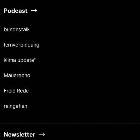
Podcast
bundestalk
fernverbindung
klima update°
Mauerecho
Freie Rede
reingehen
Newsletter