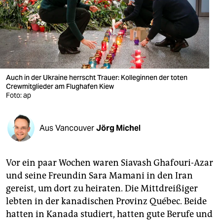
berlin
nord
wahrheit
verlag
Auch in der Ukraine herrscht Trauer: Kolleginnen der toten
verlag
Crewmitglieder am Flughafen Kiew
Foto: ap
veranstaltungen
shop
Aus Vancouver
Jörg Michel
fragen & hilfe
Vor ein paar Wochen waren Sia­vash Ghafouri-Azar
unterstützen
und seine Freundin Sara Mamani in den Iran
abo
gereist, um dort zu heiraten. Die Mittdreißiger
lebten in der kanadischen Provinz Québec. Beide
genossenschaft
hatten in Kanada studiert, hatten gute Berufe und