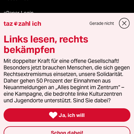
ePaper Login
taz
zahl ich
Gerade nicht

Downloads für Abonnierende
Links lesen, rechts
bekämpfen
© 2026 taz Verlags und Vertriebs GmbH
Mit doppelter Kraft für eine offene Gesellschaft!
Alle Rechte vorbehalten. Bei rechtlichen Fragen oder für Genehmigungen
wenden Sie sich bitte an
lizenzen@taz.de
Besonders jetzt brauchen Menschen, die sich gegen
Rechtsextremismus einsetzen, unsere Solidarität.
Daher gehen 50 Prozent der Einnahmen aus
Feedback
Redaktionsstatut
Kommune-Richtlinien
KI-
Neuanmeldungen an „Alles beginnt im Zentrum“ –
eine Kampagne, die bedrohte linke Kulturzentren
Leitlinie
Informant
Datenschutz
Impressum
AGB
und Jugendorte unterstützt. Sind Sie dabei?
Seitenwende
Einwilligungen widerrufen (Ads)

Ja, ich will
Schon dabei!