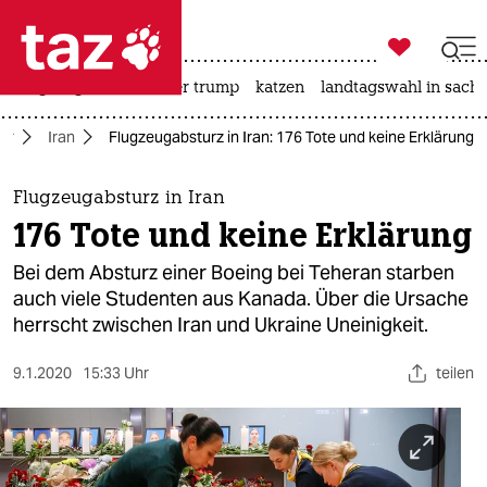

taz zahl ich
bergsteigen
usa unter trump
katzen
landtagswahl in sachs

taz zahl ich
hr
Iran
Flugzeugabsturz in Iran: 176 Tote und keine Erklärung
taz zahl ich
themen
Flugzeugabsturz in Iran
176 Tote und keine Erklärung
politik
Bei dem Absturz einer Boeing bei Teheran starben
öko
auch viele Studenten aus Kanada. Über die Ursache
herrscht zwischen Iran und Ukraine Uneinigkeit.
gesellschaft
9.1.2020
15:33 Uhr
teilen
kultur
sport