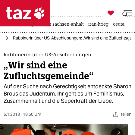

taz zahl ich
hitze
landtagswahl in sachsen-anhalt
iran-krieg
ceuta

taz zahl ich
us
Rabbinerin über US-Abschiebungen: „Wir sind eine Zufluchtsge
taz zahl ich
themen
Rabbinerin über US-Abschiebungen
„Wir sind eine
politik
Zufluchtsgemeinde“
öko
Auf der Suche nach Gerechtigkeit entdeckte Sharon
Brous das Judentum. Ihr geht es um Feminismus,
gesellschaft
Zusammenhalt und die Superkraft der Liebe.
kultur
6.1.2018
18:50 Uhr
teilen
sport