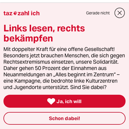
Von
Frank Keil
taz
zahl ich
Gerade nicht

Links lesen, rechts
bekämpfen
Mit doppelter Kraft für eine offene Gesellschaft!
Besonders jetzt brauchen Menschen, die sich gegen
Rechtsextremismus einsetzen, unsere Solidarität.
Daher gehen 50 Prozent der Einnahmen aus
Neuanmeldungen an „Alles beginnt im Zentrum“ –
eine Kampagne, die bedrohte linke Kulturzentren
und Jugendorte unterstützt. Sind Sie dabei?
Debatte Holocaust und Erinnerung
Scheinheilige Freunde der Juden

Ja, ich will
Kommentar von
armin langer
Schon dabei!
Unser Autor ist Jude, lebt in Deutschland. Er weiß,
welche Kräfte im Land Antisemitismus befördern und