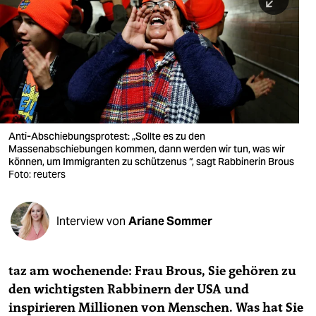
berlin
nord
wahrheit
verlag
verlag
Anti-Abschiebungsprotest: „Sollte es zu den
Massenabschiebungen kommen, dann werden wir tun, was wir
veranstaltungen
können, um Immigranten zu schützenus “, sagt Rabbinerin Brous
Foto: reuters
shop
fragen & hilfe
Interview von
Ariane Sommer
unterstützen
abo
taz am wochenende: Frau Brous, Sie gehören zu
den wichtigsten Rabbinern der USA und
genossenschaft
inspirieren Millionen von Menschen. Was hat Sie