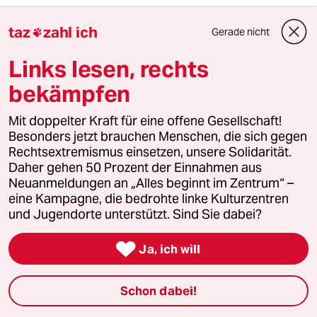
taz
zahl ich
Gerade nicht

Norbert Vetter
NV
20.10.2010
,
09:08 Uhr
Links lesen, rechts
Hier vermischt sich "die verlorene Ehre der
bekämpfen
Katharina Blum" mit George Orwell.
Es wird der Tag kommen an dem der MOB, den
Täter durch die Stadt treibt, Ihn lyncht und
Mit doppelter Kraft für eine offene Gesellschaft!
hinterher feststellt :"Oh", da haben wir aber den
Besonders jetzt brauchen Menschen, die sich gegen
falschen aufgeknüpft.
Rechtsextremismus einsetzen, unsere Solidarität.
In welchem Land leben wir eigentlich!
Daher gehen 50 Prozent der Einnahmen aus
Neuanmeldungen an „Alles beginnt im Zentrum“ –
eine Kampagne, die bedrohte linke Kulturzentren
und Jugendorte unterstützt. Sind Sie dabei?
Verenvuodatus
V
20.10.2010
,
08:44 Uhr

Ja, ich will
So, wie sich die Sendung gibt, ist sie ein
Zeichen für die immer rasantere Verblödung
des Programms. Triebe- demzufolge auch die
Schon dabei!
schlechten- lassen sich nicht unterdrücken,