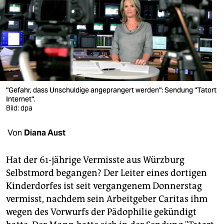
berlin
nord
wahrheit
verlag
verlag
"Gefahr, dass Unschuldige angeprangert werden": Sendung "Tatort
Internet".
veranstaltungen
Bild: dpa
shop
Von
Diana Aust
fragen & hilfe
Hat der 61-jährige Vermisste aus Würzburg
unterstützen
Selbstmord begangen? Der Leiter eines dortigen
Kinderdorfes ist seit vergangenem Donnerstag
abo
vermisst, nachdem sein Arbeitgeber Caritas ihm
genossenschaft
wegen des Vorwurfs der Pädophilie gekündigt