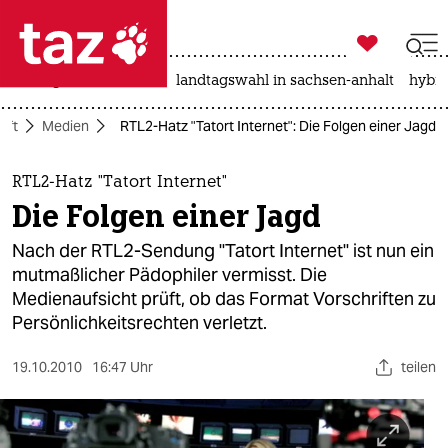

taz zahl ich
niedrigwasser
rente
landtagswahl in sachsen-anhalt
hybri

taz zahl ich
aft
Medien
RTL2-Hatz "Tatort Internet": Die Folgen einer Jagd
taz zahl ich
themen
RTL2-Hatz "Tatort Internet"
Die Folgen einer Jagd
politik
Nach der RTL2-Sendung "Tatort Internet" ist nun ein
öko
mutmaßlicher Pädophiler vermisst. Die
Medienaufsicht prüft, ob das Format Vorschriften zu
gesellschaft
Persönlichkeitsrechten verletzt.
kultur
19.10.2010
16:47 Uhr
teilen
sport