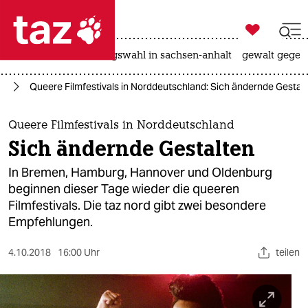

taz zahl ich
hitze
surfen
landtagswahl in sachsen-anhalt
gewalt gegen

taz zahl ich
ur
Queere Filmfestivals in Norddeutschland: Sich ändernde Gestal
taz zahl ich
themen
Queere Filmfestivals in Norddeutschland
Sich ändernde Gestalten
politik
In Bremen, Hamburg, Hannover und Oldenburg
öko
beginnen dieser Tage wieder die queeren
Filmfestivals. Die taz nord gibt zwei besondere
gesellschaft
Empfehlungen.
kultur
4.10.2018
16:00 Uhr
teilen
sport