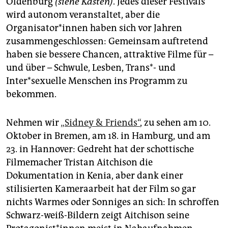
Oldenburg
(siehe Kasten)
. Jedes dieser Festivals
epaper login
wird autonom veranstaltet, aber die
Organisator*innen haben sich vor Jahren
zusammengeschlossen: Gemeinsam auftretend
haben sie bessere Chancen, attraktive Filme für –
und über – Schwule, Lesben, Trans*- und
Inter*sexuelle Menschen ins Programm zu
bekommen.
Nehmen wir
„Sidney & Friends“
, zu sehen am 10.
Oktober in Bremen, am 18. in Hamburg, und am
23. in Hannover: Gedreht hat der schottische
Filmemacher Tristan Aitchison die
Dokumentation in Kenia, aber dank einer
stilisierten Kameraarbeit hat der Film so gar
nichts Warmes oder Sonniges an sich: In schroffen
Schwarz-weiß-Bildern zeigt Aitchison seine