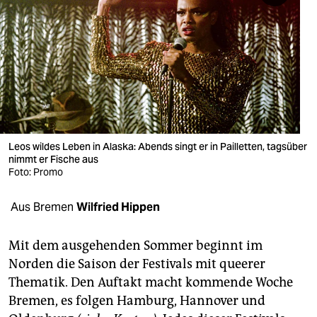
berlin
nord
wahrheit
verlag
verlag
Leos wildes Leben in Alaska: Abends singt er in Pailletten, tagsüber
veranstaltungen
nimmt er Fische aus
Foto: Promo
shop
Aus Bremen
Wilfried Hippen
fragen & hilfe
unterstützen
Mit dem ausgehenden Sommer beginnt im
Norden die Saison der Festivals mit queerer
abo
Thematik. Den Auftakt macht kommende Woche
genossenschaft
Bremen, es folgen Hamburg, Hannover und