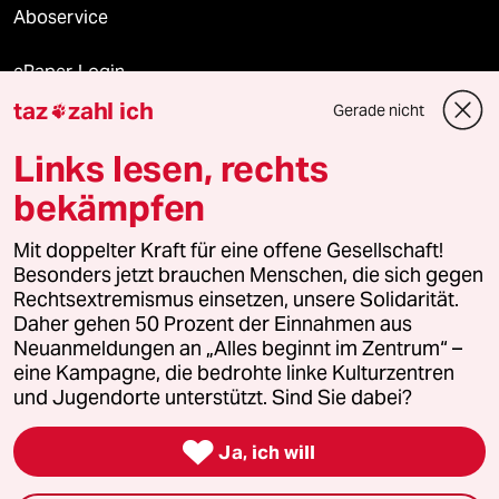
Aboservice
ePaper Login
taz
zahl ich
Gerade nicht

Downloads für Abonnierende
Links lesen, rechts
bekämpfen
© 2026 taz Verlags und Vertriebs GmbH
Mit doppelter Kraft für eine offene Gesellschaft!
Alle Rechte vorbehalten. Bei rechtlichen Fragen oder für Genehmigungen
wenden Sie sich bitte an
lizenzen@taz.de
Besonders jetzt brauchen Menschen, die sich gegen
Rechtsextremismus einsetzen, unsere Solidarität.
Daher gehen 50 Prozent der Einnahmen aus
Feedback
Redaktionsstatut
Kommune-Richtlinien
KI-
Neuanmeldungen an „Alles beginnt im Zentrum“ –
eine Kampagne, die bedrohte linke Kulturzentren
Leitlinie
Informant
Datenschutz
Impressum
AGB
und Jugendorte unterstützt. Sind Sie dabei?
Seitenwende
Einwilligungen widerrufen (Ads)

Ja, ich will