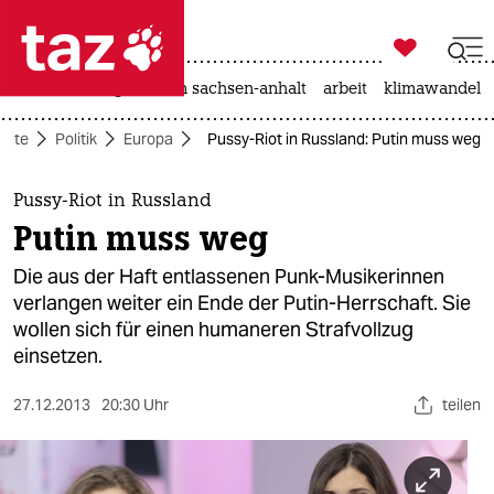

taz zahl ich
hitze
landtagswahl in sachsen-anhalt
arbeit
klimawandel

taz zahl ich
seite
Politik
Europa
Pussy-Riot in Russland: Putin muss weg
taz zahl ich
themen
Pussy-Riot in Russland
Putin muss weg
politik
Die aus der Haft entlassenen Punk-Musikerinnen
öko
verlangen weiter ein Ende der Putin-Herrschaft. Sie
wollen sich für einen humaneren Strafvollzug
gesellschaft
einsetzen.
kultur
27.12.2013
20:30 Uhr
teilen
sport