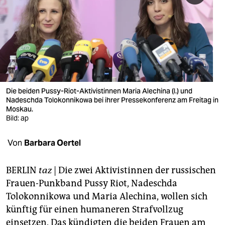
berlin
nord
wahrheit
verlag
verlag
Die beiden Pussy-Riot-Aktivistinnen Maria Alechina (l.) und
Nadeschda Tolokonnikowa bei ihrer Pressekonferenz am Freitag in
veranstaltungen
Moskau.
Bild: ap
shop
Von
Barbara Oertel
fragen & hilfe
unterstützen
BERLIN
taz
| Die zwei Aktivistinnen der russischen
Frauen-Punkband Pussy Riot, Nadeschda
abo
Tolokonnikowa und Maria Alechina, wollen sich
genossenschaft
künftig für einen humaneren Strafvollzug
einsetzen. Das kündigten die beiden Frauen am