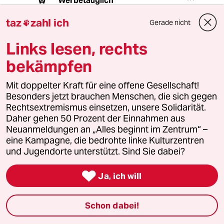
Werbetauglich
W
28.12.2013
,
20:22 Uhr
taz
zahl ich
Gerade nicht

@1714 (Profil gelöscht):
Was haben sie riskiert??? Als
Links lesen, rechts
Mittleschichtsrussinnen, haben sie
wunderbar Werbung für sich
bekämpfen
gemacht. Ich erwarte nichts von den
Pussy Riot Mitgliedern. Das alles ist
Mit doppelter Kraft für eine offene Gesellschaft!
nur eine erfolgreiche PR Kampagne.
Besonders jetzt brauchen Menschen, die sich gegen
Würde mich nicht wundern wenn sie
Rechtsextremismus einsetzen, unsere Solidarität.
bei Stefan Raab auftauchen-
Daher gehen 50 Prozent der Einnahmen aus
Neuanmeldungen an „Alles beginnt im Zentrum“ –
eine Kampagne, die bedrohte linke Kulturzentren
und Jugendorte unterstützt. Sind Sie dabei?
Ursula
U
28.12.2013
,
11:58 Uhr

Ja, ich will
@1714 (Profil gelöscht):
Die Pussies protestieren gegen den
mit 63 % frisch gewählten Putin-
Schon dabei!
denken sie, dass es Russland ohne
Putin besser ginge?