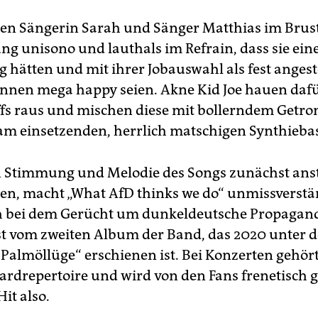
en Sän­ge­rin Sarah und Sänger Matthias im Brus
g unisono und lauthals im Refrain, dass sie eine
g hätten und mit ihrer Jobauswahl als fest angeste
t:in­nen mega happy seien. Akne Kid Joe hauen dafü
ffs raus und mischen diese mit bollerndem Get
m einsetzenden, herrlich matschigen Synthiebas
 Stimmung und Melodie des Songs zunächst ans
ken, macht „What AfD thinks we do“ unmissverstän
ch bei dem Gerücht um dunkeldeutsche Propagand
st vom zweiten Album der Band, das 2020 unte
 Palmöllüge“ erschienen ist. Bei Konzerten gehört
rdrepertoire und wird von den Fans frenetisch g
Hit also.