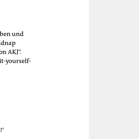
Alben und
Kidnap
on AKJ“.
t-yourself
-
!“