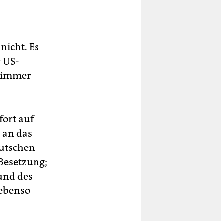
nicht. Es
 US-
h immer
fort auf
 an das
eutschen
 Besetzung;
und des
 ebenso