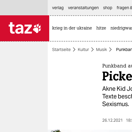
hautnavigation anspringen
hauptinhalt anspringen
footer anspringen
verlag
veranstaltungen
shop
fragen &
krieg in der ukraine
hitze
niedrigwa

taz zahl ich
taz zahl ich
Startseite
Kultur
Musik
Punkban
themen
politik
Punkband a
Picke
öko
Akne Kid J
gesellschaft
Texte besc
Sexismus.
kultur
sport
26.12.2021
18: