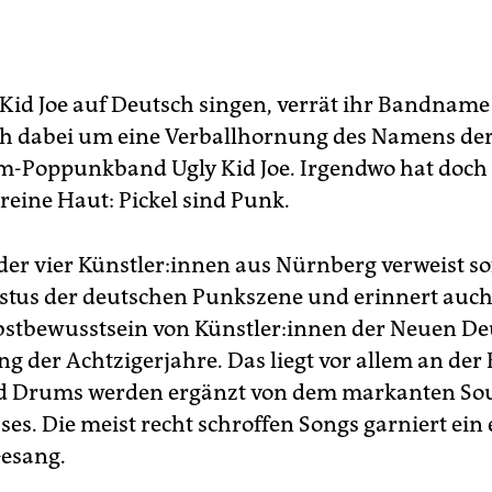
Kid Joe auf Deutsch singen, verrät ihr Bandname 
ch dabei um eine Verballhornung des Namens der
m-Poppunkband Ugly Kid Joe. Irgendwo hat doc
eine Haut: Pickel sind Punk.
er vier Künst­le­r:in­nen aus Nürnberg verweist so
stus der deutschen Punkszene und erinnert auch
lbstbewusstsein von Künst­le­r:in­nen der Neuen D
ng der Achtzigerjahre. Das liegt vor allem an der
nd Drums werden ergänzt von dem markanten So
ses. Die meist recht schroffen Songs garniert ein
Gesang.