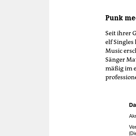
Punk mee
Seit ihrer
elf Single
Music ersc
Sänger Mat
mäßig im e
profession
Da
Akn
Ver
(Di