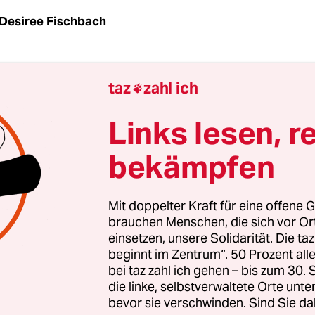
Desiree Fischbach
t ruft und ich muss heute wieder ran / In der Sch
taz
zahl ich

ll ich mich hinten an / Ich ess ein Brot, denn es i
 hol mir eine Mate, denn es wird ein harter Tag […
Links lesen, r
tur steh ich im Schwarzen Block / Die Bezahlung
bekämpfen
beit macht mir Bock.“ So abstrakt gereimt beginn
 we do“, einer der bekanntesten Songs der Nürnb
kne Kid Joe.
Mit doppelter Kraft für eine offene G
brauchen Menschen, die sich vor O
einsetzen, unsere Solidarität. Die ta
t es um jenes gezielt gestreute Gerücht, dass die 
beginnt im Zentrum“. 50 Prozent a
iert vom deutschen Staat, Menschen gegen Beza
bei taz zahl ich gehen – bis zum 30
ke. Für satte 30 Euro die Stunde! Schön wär’s. D
die linke, selbstverwaltete Orte unte
bevor sie verschwinden. Sind Sie da
 kompletter Unfug ist, daran lässt die Musik, di