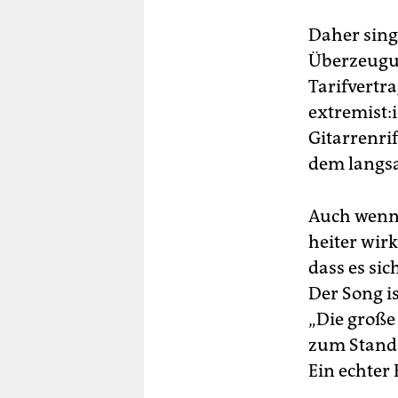
Daher sing
Überzeugun
Tarifvertra
ex­tre­mis­
Gitarrenri
dem langsa
Auch wenn
heiter wir
dass es si
Der Song i
„Die große
zum Standa
Ein echter 