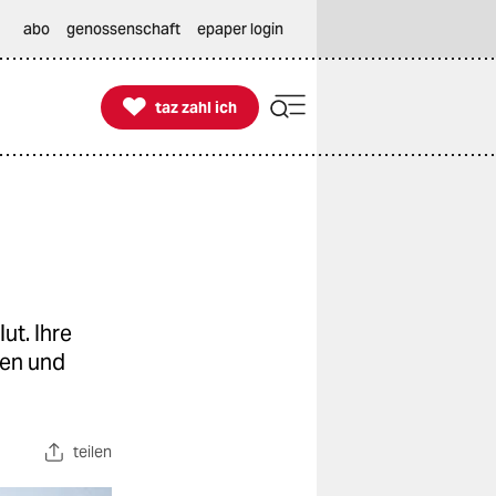
abo
genossenschaft
epaper login

taz zahl ich
taz zahl ich
t. Ihre
ien und
teilen