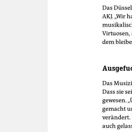
Das Düssel
AKJ. „Wir 
musikalisc
Virtuosen,
dem bleiben
Ausgefuc
Das Musizi
Dass sie s
gewesen. „Ü
gemacht u
verändert.
auch gelass