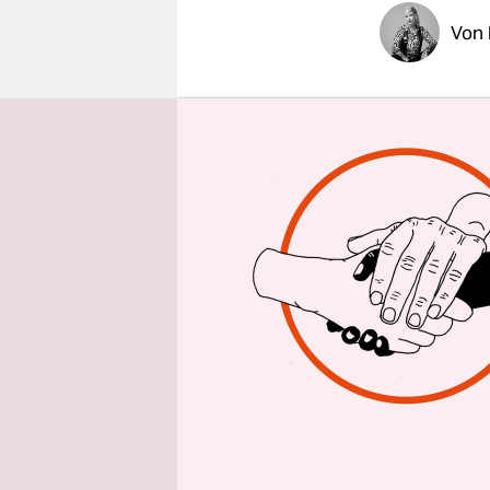
epaper login
Von
„Die Arbei
dem Bus ste
Fahrt / Und
meinem Abi
und die Ar
AfD thinks
Punkband A
Im Text geh
subvention
Demos schic
Behauptung