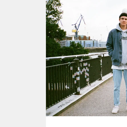
berlin
nord
wahrheit
verlag
verlag
veranstaltungen
shop
fragen & hilfe
unterstützen
abo
genossenschaft