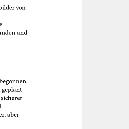
bilder von
e
efunden und
 begonnen.
t geplant
 sicherer
d
er, aber