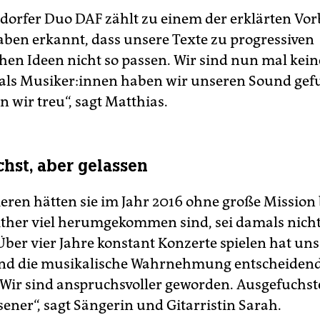
dorfer Duo DAF zählt zu einem der erklärten Vor
haben erkannt, dass unsere Texte zu progressiven
hen Ideen nicht so passen. Wir sind nun mal kein
 als Mu­si­ke­r:in­nen haben wir unseren Sound g
 wir treu“, sagt Matthias.
hst, aber gelassen
eren hätten sie im Jahr 2016 ohne große Mission
either viel herumgekommen sind, sei damals nich
ber vier Jahre konstant ­Konzerte spielen hat uns
nd die musikalische Wahrnehmung entscheiden
 Wir sind anspruchsvoller geworden. Ausgefuchst
ener“, sagt Sängerin und Gitarristin Sarah.