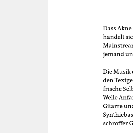
Dass Akne 
handelt si
Mainstrea
jemand unr
Die Musik d
den Textge
frische Se
Welle Anfa
Gitarre u
Synthiebas
schroffer 