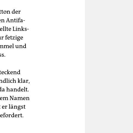
tton der
n Antifa-
llte Links­
r fetzige
rommel und
s.
teckend
dlich klar,
a handelt.
r dem Namen
 er längst
efordert.