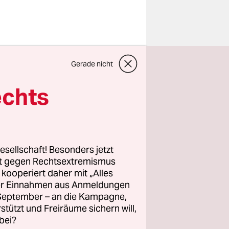
lange vor
Gerade nicht
st ne lange
] Seit
echts
 ist okay
t „What
erger
esellschaft! Besonders jetzt
rt gegen Rechtsextremismus
z kooperiert daher mit „Alles
Antifa,
ller Einnahmen aus Anmeldungen
hlung auf
. September – an die Kampagne,
ass die
rstützt und Freiräume sichern will,
bei?
e den eh