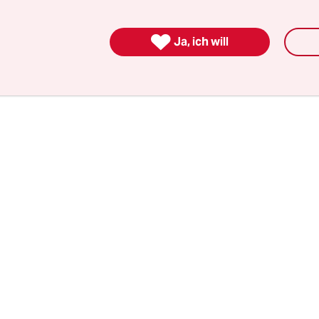
rd wirkenden Vorwurf aus dem Text bewusst übe
weifel. Aber das Thema ist einfach zu gut, um es n

Ja, ich will
g auszuschlachten.