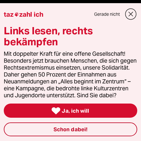
taz
zahl ich
Gerade nicht

Podcast
Links lesen, rechts
bekämpfen
bundestalk
Mit doppelter Kraft für eine offene Gesellschaft!
fernverbindung
Besonders jetzt brauchen Menschen, die sich gegen
Rechtsextremismus einsetzen, unsere Solidarität.
klima update°
Daher gehen 50 Prozent der Einnahmen aus
Neuanmeldungen an „Alles beginnt im Zentrum“ –
Mauerecho
eine Kampagne, die bedrohte linke Kulturzentren
und Jugendorte unterstützt. Sind Sie dabei?
Freie Rede

Ja, ich will
reingehen
Schon dabei!