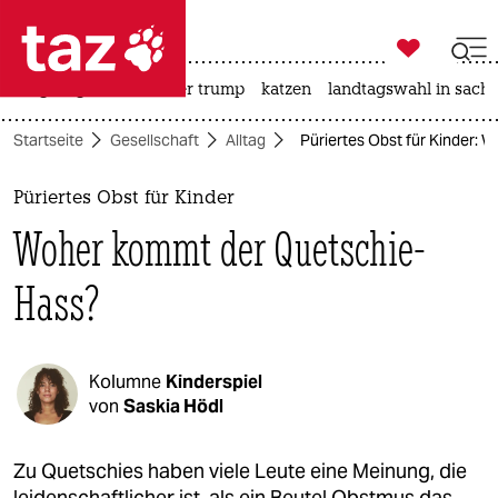

taz zahl ich
bergsteigen
usa unter trump
katzen
landtagswahl in sachs

taz zahl ich
Startseite
Gesellschaft
Alltag
Püriertes Obst für Kinder:
taz zahl ich
themen
Püriertes Obst für Kinder
Woher kommt der Quetschie-
politik
Hass?
öko
gesellschaft
Kolumne
Kinderspiel
kultur
von
Saskia Hödl
sport
Zu Quetschies haben viele Leute eine Meinung, die
leidenschaftlicher ist, als ein Beutel Obstmus das