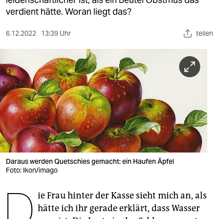
berlin
verdient hätte. Woran liegt das?
nord
6.12.2022
13:39 Uhr
teilen
wahrheit
verlag
verlag
veranstaltungen
shop
fragen & hilfe
unterstützen
Daraus werden Quetschies gemacht: ein Haufen Äpfel
Foto: Ikon/imago
abo
D
ie Frau hinter der Kasse sieht mich an, als
genossenschaft
hätte ich ihr gerade erklärt, dass Wasser