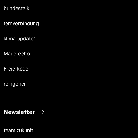
bundestalk
fernverbindung
klima update°
Mauerecho
Freie Rede
reingehen
Newsletter
team zukunft