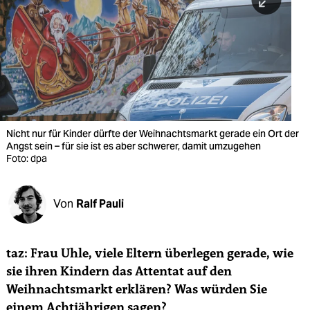
berlin
nord
wahrheit
verlag
verlag
Nicht nur für Kinder dürfte der Weihnachtsmarkt gerade ein Ort der
Angst sein – für sie ist es aber schwerer, damit umzugehen
veranstaltungen
Foto: dpa
shop
fragen & hilfe
Von
Ralf Pauli
unterstützen
taz: Frau Uhle, viele Eltern überlegen gerade, wie
abo
sie ihren Kindern das Attentat auf den
genossenschaft
Weihnachtsmarkt erklären? Was würden Sie
einem Achtjährigen sagen?