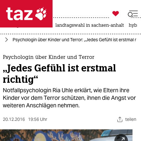

taz zahl ich
niedrigwasser
rente
landtagswahl in sachsen-anhalt
hybri

taz zahl ich
kt
Psychologin über Kinder und Terror: „Jedes Gefühl ist erstmal ric
taz zahl ich
themen
Psychologin über Kinder und Terror
„Jedes Gefühl ist erstmal
politik
richtig“
öko
Notfallpsychologin Ria Uhle erklärt, wie Eltern ihre
Kinder vor dem Terror schützen, ihnen die Angst vor
gesellschaft
weiteren Anschlägen nehmen.
kultur
20.12.2016
19:56 Uhr
teilen
sport