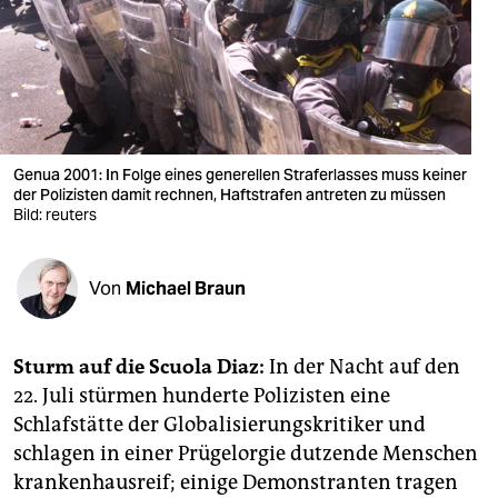
berlin
nord
wahrheit
verlag
Genua 2001: In Folge eines generellen Straferlasses muss keiner
verlag
der Polizisten damit rechnen, Haftstrafen antreten zu müssen
Bild: reuters
veranstaltungen
shop
Von
Michael Braun
fragen & hilfe
Sturm auf die Scuola Diaz:
In der Nacht auf den
unterstützen
22. Juli stürmen hunderte Polizisten eine
abo
Schlafstätte der Globalisierungskritiker und
schlagen in einer Prügelorgie dutzende Menschen
genossenschaft
krankenhausreif; einige Demonstranten tragen