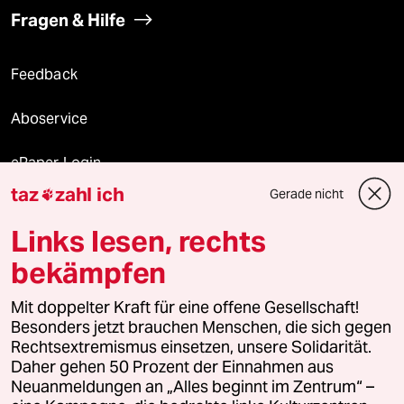
Fragen & Hilfe
Feedback
Aboservice
ePaper Login
taz
zahl ich
Gerade nicht

Downloads für Abonnierende
Links lesen, rechts
bekämpfen
© 2026 taz Verlags und Vertriebs GmbH
Alle Rechte vorbehalten. Bei rechtlichen Fragen oder für Genehmigungen
Mit doppelter Kraft für eine offene Gesellschaft!
wenden Sie sich bitte an
lizenzen@taz.de
Besonders jetzt brauchen Menschen, die sich gegen
Rechtsextremismus einsetzen, unsere Solidarität.
Daher gehen 50 Prozent der Einnahmen aus
Feedback
Redaktionsstatut
Kommune-Richtlinien
KI-
Neuanmeldungen an „Alles beginnt im Zentrum“ –