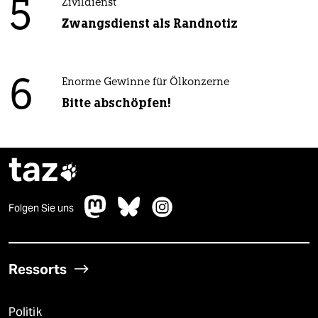
5
Zivildienst
Zwangsdienst als Randnotiz
6
Enorme Gewinne für Ölkonzerne
Bitte abschöpfen!
taz

Folgen Sie uns
Ressorts
Politik