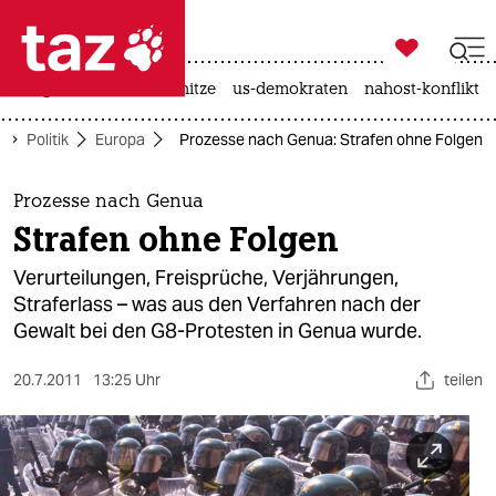

taz zahl ich
krieg in der ukraine
hitze
us-demokraten
nahost-konflikt

taz zahl ich
Politik
Europa
Prozesse nach Genua: Strafen ohne Folgen
taz zahl ich
themen
Prozesse nach Genua
Strafen ohne Folgen
politik
Verurteilungen, Freisprüche, Verjährungen,
öko
Straferlass – was aus den Verfahren nach der
Gewalt bei den G8-Protesten in Genua wurde.
gesellschaft
20.7.2011
13:25 Uhr
teilen
kultur
sport