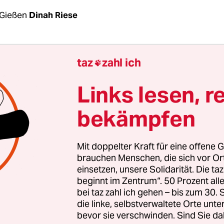
Gießen
Dinah Riese
rs-Kunze ist merklich unzufrieden, als sie die Ä
taz
zahl ich

änel erneut wegen Verstoßes gegen Paragraf 219a
buch verurteilt. „Es macht keinen Sinn, strafrech
Links lesen, r
Information zu einem medizinischen Eingriff zu v
bekämpfen
chterin am Landgericht Gießen. Es falle schwer, d
 zu finden.
Mit doppelter Kraft für eine offene G
 des Gesetzes aus der Feder der Großen Koalition 
brauchen Menschen, die sich vor O
einsetzen, unsere Solidarität. Die ta
 die Verfassungsmäßigkeit des Gesetzes fraglich, 
beginnt im Zentrum“. 50 Prozent a
ze. „Aber wir haben diese Vorschrift im Moment
bei taz zahl ich gehen – bis zum 30
gt sie weiter. „Strafgerichte sind dem Gesetz unt
die linke, selbstverwaltete Orte unte
bevor sie verschwinden. Sind Sie da
ssen das anwenden, was der Gesetzgeber uns vor