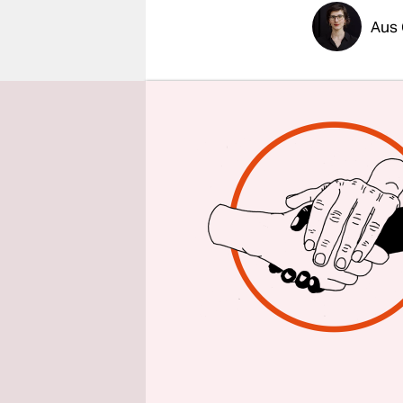
epaper login
Aus 
Regine Ende
Kristina H
Strafgesetz
sachliche 
sagt die Ri
Argumente
Die Reform
gelungen“,
Enders-Kun
Gesetz“, sa
und wir mü