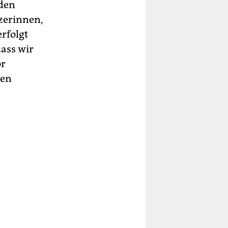
iden
zerinnen,
rfolgt
dass wir
or
nen