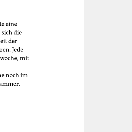
te eine
sich die
eit der
ren. Jede
swoche, mit
ine noch im
ekammer.