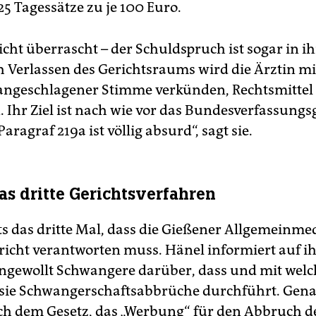
5 Tagessätze zu je 100 Euro.
icht überrascht – der Schuldspruch ist sogar in i
h Verlassen des Gerichtsraums wird die Ärztin mi
angeschlagener Stimme verkünden, Rechtsmittel
 Ihr Ziel ist nach wie vor das Bundesverfassungsg
aragraf 219a ist völlig absurd“, sagt sie.
das dritte Gerichtsverfahren
its das dritte Mal, dass die Gießener Allgemeinme
ericht verantworten muss. Hänel informiert auf i
ngewollt Schwangere darüber, dass und mit wel
ie Schwangerschaftsabbrüche durchführt. Gena
ach dem Gesetz, das „Werbung“ für den Abbruch d