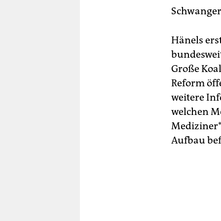
Schwangers
Hänels ers
bundesweit
Große Koal
Reform öff
weitere In
welchen Me
Mediziner*
Aufbau bef