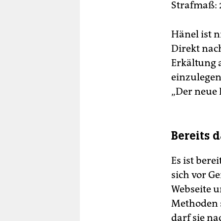
Strafmaß: 2
Hänel ist n
Direkt nac
Erkältung 
einzulegen.
„Der neue P
Bereits 
Es ist bere
sich vor G
Webseite u
Methoden s
darf sie n