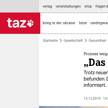
hautnavigation anspringen
hauptinhalt anspringen
footer anspringen
verlag
veranstaltungen
shop
fragen &
krieg in der ukraine
hitze
niedrigwa

taz zahl ich
taz zahl ich
Startseite
Gesellschaft
Gesundheit
themen
politik
Prozess weg
„Das
öko
Trotz neuer
gesellschaft
befunden. 
informiert.
kultur
sport
12.12.2019
14: