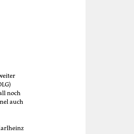
weiter
OLG)
all noch
nel auch
Karlheinz