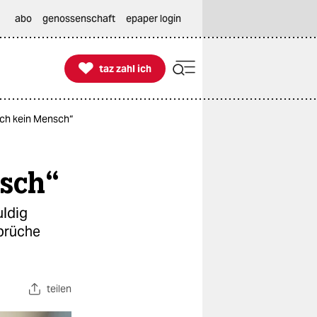
abo
genossenschaft
epaper login

taz zahl ich
taz zahl ich
och kein Mensch“
nsch“
uldig
bbrüche
teilen