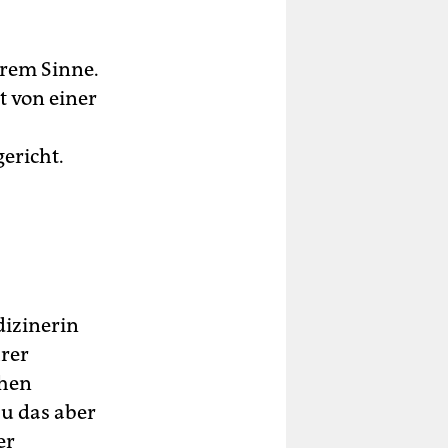
hrem Sinne.
t von einer
ericht.
dizinerin
hrer
chen
u das aber
er