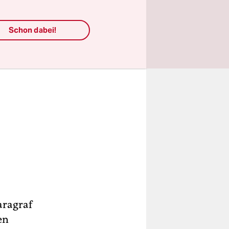
Schon dabei!
aragraf
en