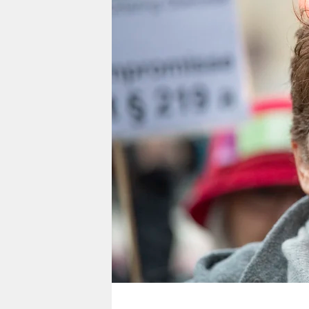
berlin
nord
wahrheit
verlag
verlag
veranstaltungen
shop
fragen & hilfe
unterstützen
abo
genossenschaft