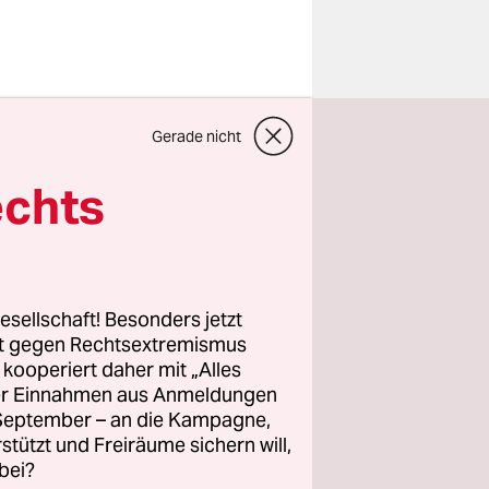
rztin
Gerade nicht
tlich eine
echts
erbieten“,
afür
esellschaft! Besonders jetzt
sei „nicht
rt gegen Rechtsextremismus
z kooperiert daher mit „Alles
befindet
ller Einnahmen aus Anmeldungen
 im
. September – an die Kampagne,
erworfen
rstützt und Freiräume sichern will,
bei?
gibt.“