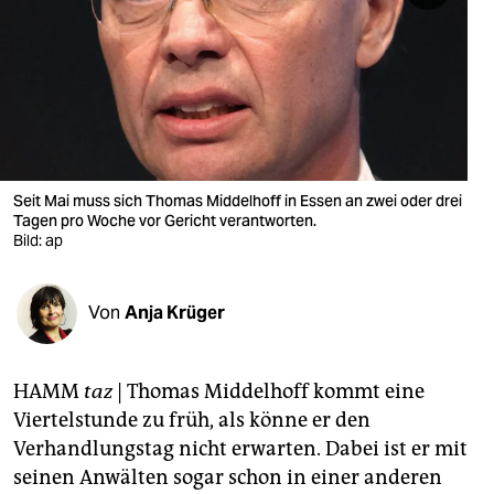
berlin
nord
wahrheit
verlag
verlag
Seit Mai muss sich Thomas Middelhoff in Essen an zwei oder drei
Tagen pro Woche vor Gericht verantworten.
veranstaltungen
Bild: ap
shop
Von
Anja Krüger
fragen & hilfe
unterstützen
HAMM
taz
| Thomas Middelhoff kommt eine
abo
Viertelstunde zu früh, als könne er den
Verhandlungstag nicht erwarten. Dabei ist er mit
genossenschaft
seinen Anwälten sogar schon in einer anderen