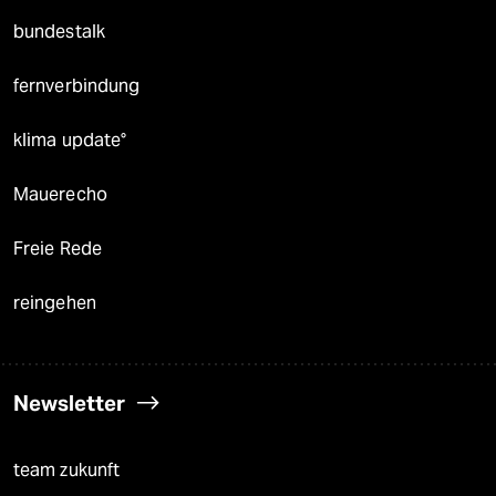
bundestalk
fernverbindung
klima update°
Mauerecho
Freie Rede
reingehen
Newsletter
team zukunft