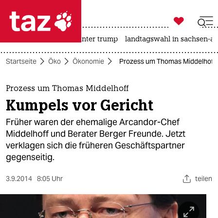

taz zahl ich
nahost-konflikt
usa unter trump
landtagswahl in sachsen-an

taz zahl ich
Startseite
Öko
Ökonomie
Prozess um Thomas Middelhoff:
taz zahl ich
themen
Prozess um Thomas Middelhoff
Kumpels vor Gericht
politik
Früher waren der ehemalige Arcandor-Chef
öko
Middelhoff und Berater Berger Freunde. Jetzt
verklagen sich die früheren Geschäftspartner
gesellschaft
gegenseitig.
kultur
3.9.2014
8:05 Uhr
teilen
sport