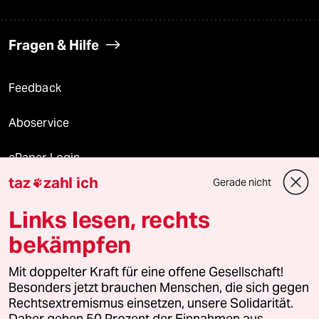
Fragen & Hilfe
Feedback
Aboservice
ePaper Login
taz
zahl ich
Gerade nicht

Downloads für Abonnierende
Links lesen, rechts
bekämpfen
© 2026 taz Verlags und Vertriebs GmbH
Alle Rechte vorbehalten. Bei rechtlichen Fragen oder für Genehmigungen
Mit doppelter Kraft für eine offene Gesellschaft!
wenden Sie sich bitte an
lizenzen@taz.de
Besonders jetzt brauchen Menschen, die sich gegen
Rechtsextremismus einsetzen, unsere Solidarität.