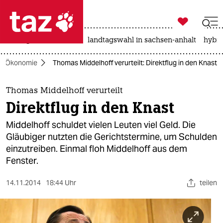

taz zahl ich
niedrigwasser
rente
landtagswahl in sachsen-anhalt
hybri

taz zahl ich
Ökonomie
Thomas Middelhoff verurteilt: Direktflug in den Knast
taz zahl ich
themen
Thomas Middelhoff verurteilt
Direktflug in den Knast
politik
Middelhoff schuldet vielen Leuten viel Geld. Die
öko
Gläubiger nutzten die Gerichtstermine, um Schulden
einzutreiben. Einmal floh Middelhoff aus dem
gesellschaft
Fenster.
kultur
14.11.2014
18:44 Uhr
teilen
sport