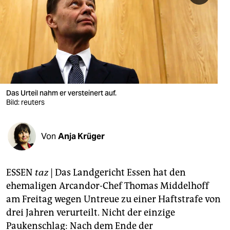
berlin
nord
wahrheit
verlag
verlag
Das Urteil nahm er versteinert auf.
Bild: reuters
veranstaltungen
shop
Von
Anja Krüger
fragen & hilfe
unterstützen
ESSEN
taz
| Das Landgericht Essen hat den
ehemaligen Arcandor-Chef Thomas Middelhoff
abo
am Freitag wegen Untreue zu einer Haftstrafe von
genossenschaft
drei Jahren verurteilt. Nicht der einzige
Paukenschlag: Nach dem Ende der