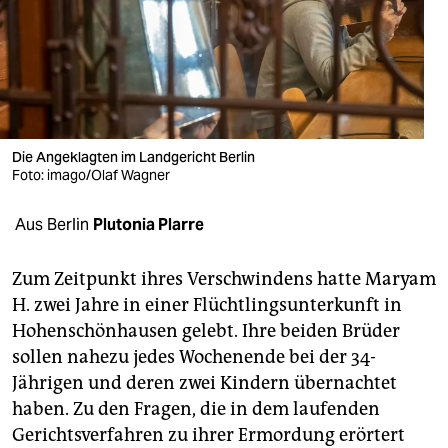
berlin
nord
wahrheit
verlag
Die Angeklagten im Landgericht Berlin
verlag
Foto: imago/Olaf Wagner
veranstaltungen
Aus Berlin
Plutonia Plarre
shop
Zum Zeitpunkt ihres Verschwindens hatte Maryam
fragen & hilfe
H. zwei Jahre in einer Flüchtlingsunterkunft in
Hohenschönhausen gelebt. Ihre beiden Brüder
unterstützen
sollen nahezu jedes Wochenende bei der 34-
abo
Jährigen und deren zwei Kindern übernachtet
haben. Zu den Fragen, die in dem laufenden
genossenschaft
Gerichtsverfahren zu ihrer Ermordung erörtert