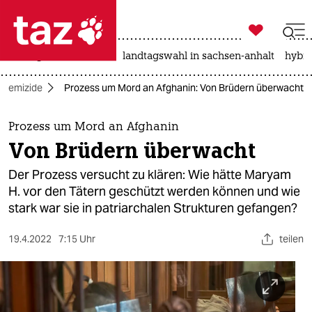

taz zahl ich
niedrigwasser
rente
landtagswahl in sachsen-anhalt
hybri

taz zahl ich
Femizide
Prozess um Mord an Afghanin: Von Brüdern überwacht
taz zahl ich
themen
Prozess um Mord an Afghanin
Von Brüdern überwacht
politik
Der Prozess versucht zu klären: Wie hätte Maryam
öko
H. vor den Tätern geschützt werden können und wie
stark war sie in patriarchalen Strukturen gefangen?
gesellschaft
19.4.2022
7:15 Uhr
teilen
kultur
sport