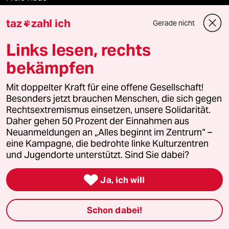
taz
zahl ich
reingehen
Gerade nicht

Links lesen, rechts
bekämpfen
Newsletter
Mit doppelter Kraft für eine offene Gesellschaft!
Besonders jetzt brauchen Menschen, die sich gegen
team zukunft
Rechtsextremismus einsetzen, unsere Solidarität.
Daher gehen 50 Prozent der Einnahmen aus
taz frisch
Neuanmeldungen an „Alles beginnt im Zentrum“ –
eine Kampagne, die bedrohte linke Kulturzentren
taz zahl ich
und Jugendorte unterstützt. Sind Sie dabei?
taz lab Infobrief

Ja, ich will
Schon dabei!
Veranstaltungen