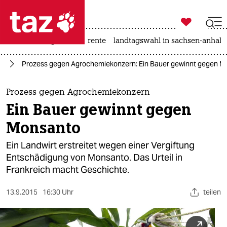

taz zahl ich
hitze
niedrigwasser
rente
landtagswahl in sachsen-anhalt

taz zahl ich
to
Prozess gegen Agrochemiekonzern: Ein Bauer gewinnt gegen 
taz zahl ich
themen
Prozess gegen Agrochemiekonzern
Ein Bauer gewinnt gegen
politik
Monsanto
öko
Ein Landwirt erstreitet wegen einer Vergiftung
Entschädigung von Monsanto. Das Urteil in
gesellschaft
Frankreich macht Geschichte.
kultur
13.9.2015
16:30 Uhr
teilen
sport