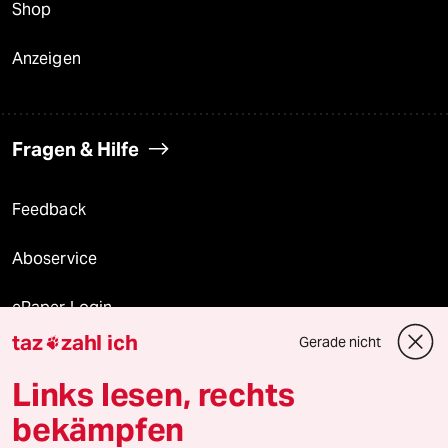
Shop
Anzeigen
Fragen & Hilfe
Feedback
Aboservice
ePaper Login
taz
zahl ich
Gerade nicht

Downloads für Abonnierende
Links lesen, rechts
bekämpfen
© 2026 taz Verlags und Vertriebs GmbH