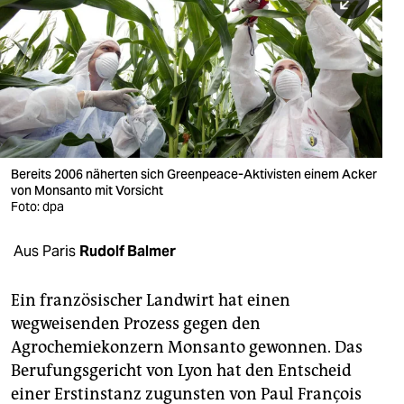
berlin
nord
wahrheit
verlag
verlag
Bereits 2006 näherten sich Greenpeace-Aktivisten einem Acker
von Monsanto mit Vorsicht
veranstaltungen
Foto: dpa
shop
Aus Paris
Rudolf Balmer
fragen & hilfe
unterstützen
Ein französischer Landwirt hat einen
wegweisenden Prozess gegen den
abo
Agrochemiekonzern Monsanto gewonnen. Das
Berufungsgericht von Lyon hat den Entscheid
genossenschaft
einer Erstinstanz zugunsten von Paul François