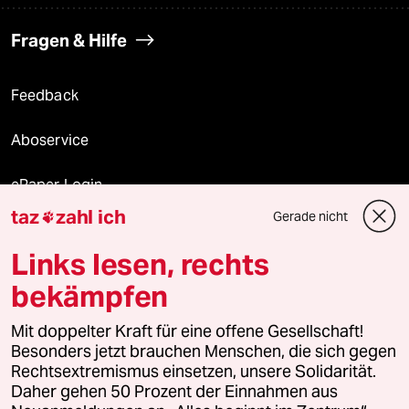
Fragen & Hilfe
Feedback
Aboservice
ePaper Login
taz
zahl ich
Gerade nicht

Downloads für Abonnierende
Links lesen, rechts
bekämpfen
© 2026 taz Verlags und Vertriebs GmbH
Mit doppelter Kraft für eine offene Gesellschaft!
Alle Rechte vorbehalten. Bei rechtlichen Fragen oder für Genehmigungen
wenden Sie sich bitte an
lizenzen@taz.de
Besonders jetzt brauchen Menschen, die sich gegen
Rechtsextremismus einsetzen, unsere Solidarität.
Daher gehen 50 Prozent der Einnahmen aus
Feedback
Redaktionsstatut
Kommune-Richtlinien
KI-