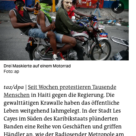
berlin
nord
wahrheit
verlag
verlag
veranstaltungen
Drei Maskierte auf einem Motorrad
Foto: ap
shop
taz/dpa
|
Seit Wochen protestieren Tausende
fragen & hilfe
Menschen
in Haiti gegen die Regierung. Die
unterstützen
gewalttätigen Krawalle haben das öffentliche
Leben weitgehend lahmgelegt. In der Stadt Les
abo
Cayes im Süden des Karibikstaats plünderten
genossenschaft
Banden eine Reihe von Geschäften und griffen
Händler an, wie der Radiosender Metropole am