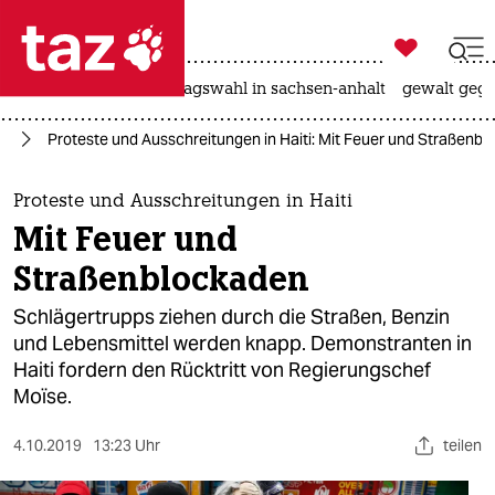

taz zahl ich
nahost-konflikt
landtagswahl in sachsen-anhalt
gewalt gege

taz zahl ich
ka
Proteste und Ausschreitungen in Haiti: Mit Feuer und Straßenb
taz zahl ich
themen
Proteste und Ausschreitungen in Haiti
Mit Feuer und
politik
Straßenblockaden
öko
Schlägertrupps ziehen durch die Straßen, Benzin
und Lebensmittel werden knapp. Demonstranten in
gesellschaft
Haiti fordern den Rücktritt von Regierungschef
Moïse.
kultur
sport
4.10.2019
13:23 Uhr
teilen