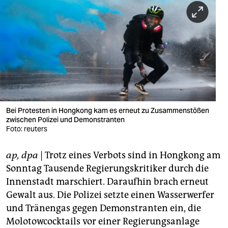
berlin
nord
wahrheit
verlag
verlag
veranstaltungen
Bei Protesten in Hongkong kam es erneut zu Zusammenstößen
zwischen Polizei und Demonstranten
shop
Foto: reuters
fragen & hilfe
ap, dpa
| Trotz eines Verbots sind in Hongkong am
Sonntag Tausende Regierungskritiker durch die
unterstützen
Innenstadt marschiert. Daraufhin brach erneut
abo
Gewalt aus. Die Polizei setzte einen Wasserwerfer
und Tränengas gegen Demonstranten ein, die
genossenschaft
Molotowcocktails vor einer Regierungsanlage