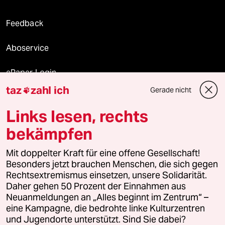
Feedback
Aboservice
ePaper Login
taz
zahl ich
Gerade nicht

Downloads für Abonnierende
Links lesen, rechts
bekämpfen
© 2026 taz Verlags und Vertriebs GmbH
Mit doppelter Kraft für eine offene Gesellschaft!
Alle Rechte vorbehalten. Bei rechtlichen Fragen oder für Genehmigungen
wenden Sie sich bitte an
lizenzen@taz.de
Besonders jetzt brauchen Menschen, die sich gegen
Rechtsextremismus einsetzen, unsere Solidarität.
Daher gehen 50 Prozent der Einnahmen aus
Feedback
Redaktionsstatut
Kommune-Richtlinien
KI-
Neuanmeldungen an „Alles beginnt im Zentrum“ –
eine Kampagne, die bedrohte linke Kulturzentren
Leitlinie
Informant
Datenschutz
Impressum
AGB
und Jugendorte unterstützt. Sind Sie dabei?