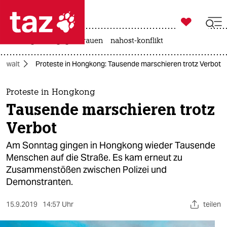

taz zahl ich
hitze
gewalt gegen frauen
nahost-konflikt

taz zahl ich
igewalt
Proteste in Hongkong: Tausende marschieren trotz Verbot
taz zahl ich
themen
Proteste in Hongkong
Tausende marschieren trotz
politik
Verbot
öko
Am Sonntag gingen in Hongkong wieder Tausende
Menschen auf die Straße. Es kam erneut zu
gesellschaft
Zusammenstößen zwischen Polizei und
Demonstranten.
kultur
sport
15.9.2019
14:57 Uhr
teilen