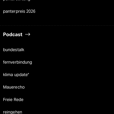
panterpreis 2026
Podcast
bundestalk
fernverbindung
klima update°
Mauerecho
Freie Rede
reingehen