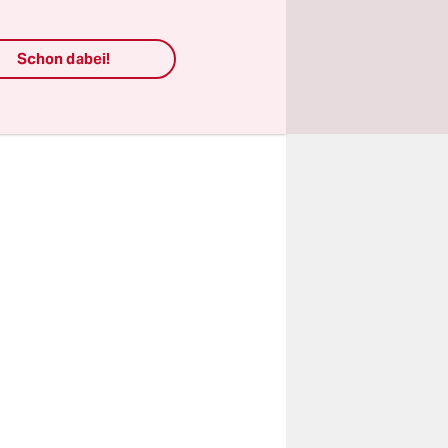
 verraten,
t: der
Schon dabei!
kieren.