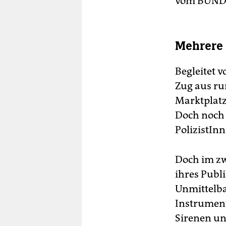
vom BUND 
Mehrere 
Begleitet 
Zug aus r
Marktplat
Doch noch 
PolizistIn
Doch im zw
ihres Publ
Unmittelba
Instrument
Sirenen un