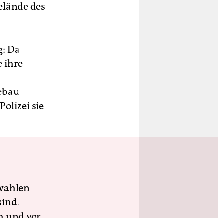
elände des
g: Da
 ihre
gebau
olizei sie
wahlen
sind.
h und vor