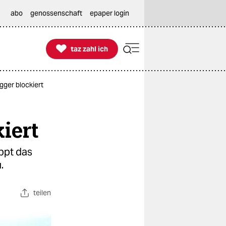
abo
genossenschaft
epaper login

taz zahl ich
taz zahl ich
gger blockiert
iert
ppt das
.
teilen