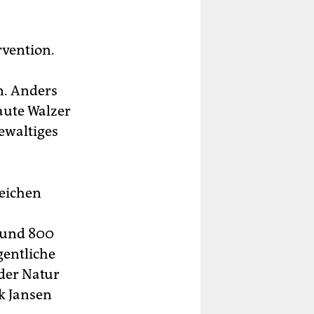
rvention.
n. Anders
aute Walzer
ewaltiges
reichen
 rund 800
gentliche
der Natur
k Jansen