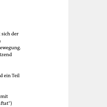
 sich der
m
Bewegung.
utzend
 ein Teil
 mit
ftat“)