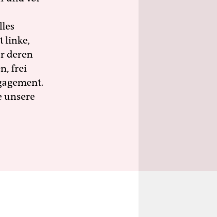
lles
 linke,
ür deren
n, frei
ngagement.
e unsere