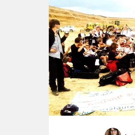
berlin
nord
wahrheit
verlag
verlag
veranstaltungen
shop
fragen & hilfe
unterstützen
abo
genossenschaft