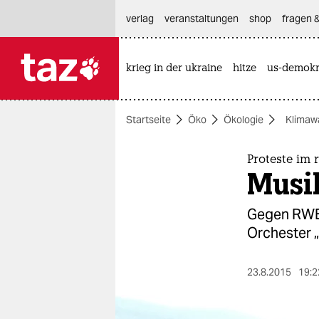
hautnavigation anspringen
hauptinhalt anspringen
footer anspringen
verlag
veranstaltungen
shop
fragen &
krieg in der ukraine
hitze
us-demokr

taz zahl ich
taz zahl ich
Startseite
Öko
Ökologie
Klimaw
themen
politik
Proteste im 
Musik
öko
Gegen RWE,
gesellschaft
Orchester 
kultur
23.8.2015
19:2
sport