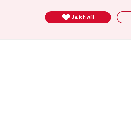
nd Anzughose erschienen. Nur die Wanderschuhe
gentliche Ziel des Nachmittags ein ganz anderes is

Ja, ich will
bst. Dort wollen sie musikalisch die Bagger bloc