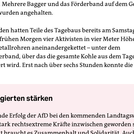
 Mehrere Bagger und das Förderband auf dem G
wurden angehalten.
nden hatten Teile des Tagebaus bereits am Samsta
frühen Morgen vier Aktivisten in vier Meter Höhe
tallrohren aneinandergekettet – unter dem
rband, über das die gesamte Kohle aus dem Ta
rt wird. Erst nach über sechs Stunden konnte die P
gierten stärken
nde Erfolg der AfD bei den kommenden Landtags
 stark rechtsextreme Kräfte inzwischen geworden 
zt braucht es Zusammenhalt und Solidarität. Auc