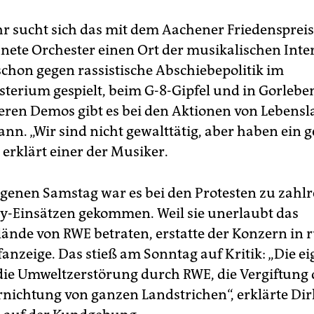
ahr sucht sich das mit dem Aachener Friedenspreis
nete Orchester einen Ort der musikalischen Inte
schon gegen rassistische Abschiebepolitik im
terium gespielt, beim G-8-Gipfel und in Gorlebe
deren Demos gibt es bei den Aktionen von Lebensl
nn. „Wir sind nicht gewalttätig, aber haben ein g
 erklärt einer der Musiker.
enen Samstag war es bei den Protesten zu zahl
ay-Einsätzen gekommen. Weil sie unerlaubt das
lände von RWE betraten, erstatte der Konzern in
fanzeige. Das stieß am Sonntag auf Kritik: „Die ei
 die Umweltzerstörung durch RWE, die Vergiftung 
rnichtung von ganzen Landstrichen“, erklärte Dir