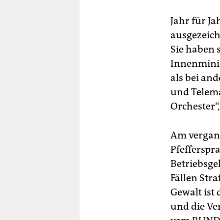
Jahr für J
ausgezeich
Sie haben 
Innenminis
als bei an
und Telema
Orchester“,
Am vergang
Pfefferspr
Betriebsge
Fällen Stra
Gewalt ist
und die Ve