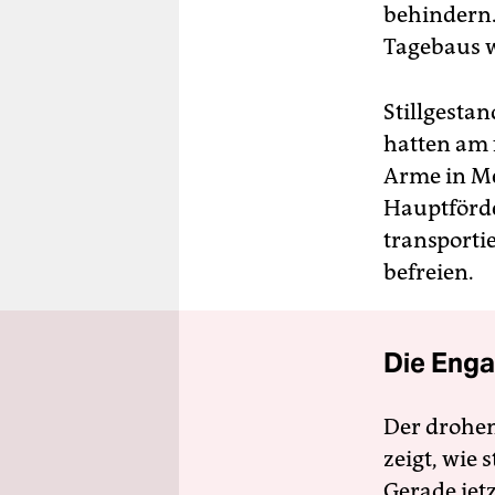
behindern.
Tagebaus 
Stillgesta
hatten am 
Arme in Me
Hauptförde
transportie
befreien.
Die Enga
Der drohe
zeigt, wie
Gerade jet