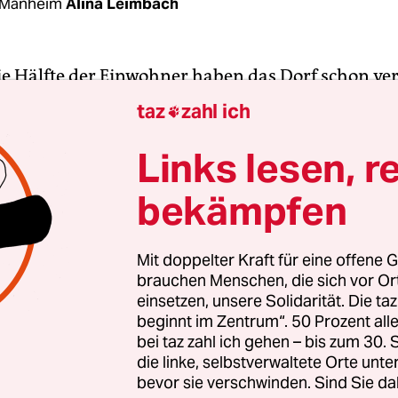
 Manheim
Alina Leimbach
ie Hälfte der Einwohner haben das Dorf schon ver
steht leer, nur noch Umzugskisten sind in den
taz
zahl ich

ern zu sehen. Und ein Bus kommt sonntags auch
pen-Manheim im rheinischen Braunkohlerevier 
Links lesen, r
aggern von RWE weichen. Doch an diesen Sonntag
bekämpfen
orf.
 nach der massenhaften Besetzung des Tagebau
Mit doppelter Kraft für eine offene G
brauchen Menschen, die sich vor O
 haben MusikerInnen des politischen Orchesters
einsetzen, unsere Solidarität. Die ta
te“ und verschiedene Bürgerinitiativen zum ern
beginnt im Zentrum“. 50 Prozent a
rotest geladen. „Es geht um die Kontinuität des
bei taz zahl ich gehen – bis zum 30
s“, erklärt Lebenslaute-Sprecher Marcus Beyer.
die linke, selbstverwaltete Orte unte
bevor sie verschwinden. Sind Sie da
e ist einer der größten Klimakiller.“ Die Musike