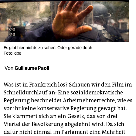
berlin
nord
wahrheit
verlag
Es gibt hier nichts zu sehen. Oder gerade doch
Foto: dpa
verlag
veranstaltungen
Von
Guillaume Paoli
shop
Was ist in Frankreich los? Schauen wir den Film im
fragen & hilfe
Schnelldurchlauf an: Eine sozialdemokratische
Regierung beschneidet Arbeitnehmerrechte, wie es
unterstützen
vor ihr keine konservative Regierung gewagt hat.
abo
Sie klammert sich an ein Gesetz, das von drei
Viertel der Bevölkerung abgelehnt wird. Da sich
genossenschaft
dafür nicht einmal im Parlament eine Mehrheit