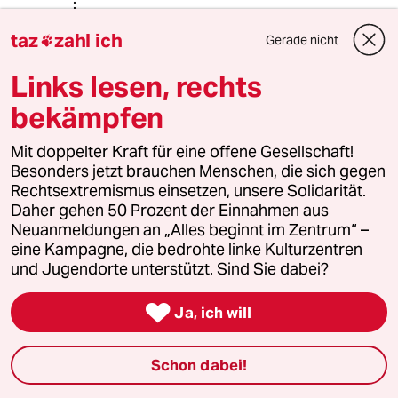
Oder, aktuelleres Beispiel, Ukraine.
taz
zahl ich
Gerade nicht

Da konnte man am besten sehen: ist
eine Bewegung (wirtschafts)politisch
Links lesen, rechts
opportun, dann kann sie jeglicher
Couleur sein, kann sie gewalttätig
bekämpfen
sein, kann sie auch so unrechtmäßig
sein - sie wird medial glatt
Mit doppelter Kraft für eine offene Gesellschaft!
geschliffen und in Pastellfarben
Besonders jetzt brauchen Menschen, die sich gegen
angestrichen.
Rechtsextremismus einsetzen, unsere Solidarität.
Daher gehen 50 Prozent der Einnahmen aus
Neuanmeldungen an „Alles beginnt im Zentrum“ –
eine Kampagne, die bedrohte linke Kulturzentren
Hörnchen
und Jugendorte unterstützt. Sind Sie dabei?
01.06.2016
,
22:09 Uhr
Ein aktueller text zum Ausnahmezustand und

Ja, ich will
zur Polizeigewalt / Repression in Frankreich:
http://blog.eichhoernchen.fr/post/Notstandges
etzgebung-in-Frankreich-erneut-verlaengert
Schon dabei!