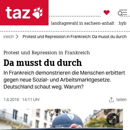

taz zahl ich
niedrigwasser
rente
landtagswahl in sachsen-anhalt
hybri

taz zahl ich
nkreich
Protest und Repression in Frankreich: Da musst du durch
taz zahl ich
themen
Protest und Repression in Frankreich
Da musst du durch
politik
In Frankreich demonstrieren die Menschen erbittert
öko
gegen neue Sozial- und Arbeitsmarktgesetze.
Deutschland schaut weg. Warum?
gesellschaft
1.6.2016
14:11 Uhr
teilen
kultur
sport