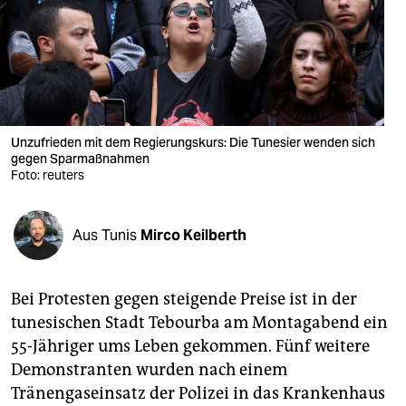
berlin
nord
wahrheit
verlag
Unzufrieden mit dem Regierungskurs: Die Tunesier wenden sich
verlag
gegen Sparmaßnahmen
Foto: reuters
veranstaltungen
shop
Aus Tunis
Mirco Keilberth
fragen & hilfe
Bei Protesten gegen steigende Preise ist in der
unterstützen
tunesischen Stadt Tebourba am Montagabend ein
abo
55-Jähriger ums Leben gekommen. Fünf weitere
Demonstranten wurden nach einem
genossenschaft
Tränengaseinsatz der Polizei in das Krankenhaus