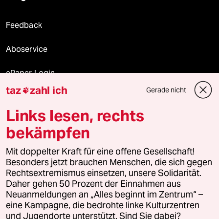
Feedback
Aboservice
ePaper Login
taz
zahl ich
Gerade nicht

Downloads für Abonnierende
Links lesen, rechts
bekämpfen
© 2026 taz Verlags und Vertriebs GmbH
Mit doppelter Kraft für eine offene Gesellschaft!
Alle Rechte vorbehalten. Bei rechtlichen Fragen oder für Genehmigungen
wenden Sie sich bitte an
lizenzen@taz.de
Besonders jetzt brauchen Menschen, die sich gegen
Rechtsextremismus einsetzen, unsere Solidarität.
Daher gehen 50 Prozent der Einnahmen aus
Feedback
Redaktionsstatut
Kommune-Richtlinien
KI-
Neuanmeldungen an „Alles beginnt im Zentrum“ –
eine Kampagne, die bedrohte linke Kulturzentren
Leitlinie
Informant
Datenschutz
Impressum
AGB
und Jugendorte unterstützt. Sind Sie dabei?