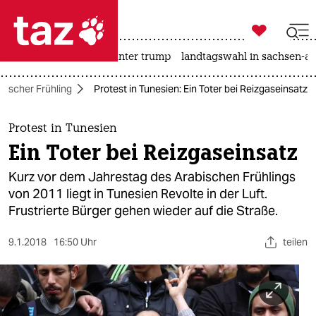

taz zahl ich
nahost-konflikt
usa unter trump
landtagswahl in sachsen-an

taz zahl ich
bischer Frühling
Protest in Tunesien: Ein Toter bei Reizgaseinsatz
taz zahl ich
themen
Protest in Tunesien
Ein Toter bei Reizgaseinsatz
politik
Kurz vor dem Jahrestag des Arabischen Frühlings
öko
von 2011 liegt in Tunesien Revolte in der Luft.
Frustrierte Bürger gehen wieder auf die Straße.
gesellschaft
9.1.2018
16:50 Uhr
teilen
kultur
sport