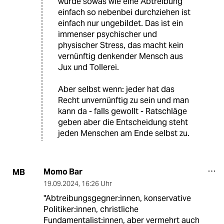
drin ist, ist es Teil der Frau und damit
in ihrer Entscheidung.
Eine Einwand wie "zu faul um zu
Verhüten" kann nur von einen Mann
kommen. Es gibt Kondome und das
ist die bei weiten einfachste (wenn
auch nicht unbedingt sicherste)
Methode zu verhüten also wer war da
faul oder pingelig?
Einen Menschen zu unterstellen er
würde sowas wie eine Abtreibung
einfach so nebenbei durchziehen ist
einfach nur ungebildet. Das ist ein
immenser psychischer und
physischer Stress, das macht kein
vernünftig denkender Mensch aus
Jux und Tollerei.