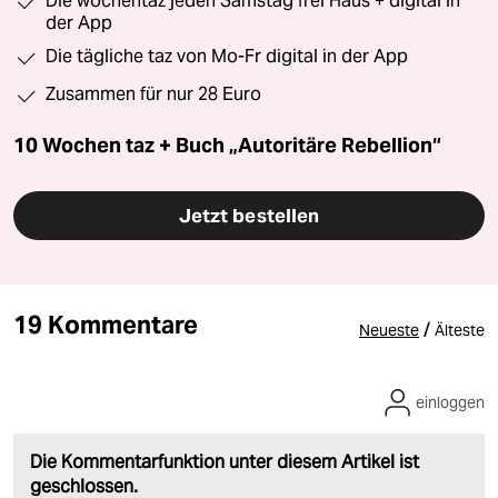
10 Wochen taz + Sachbuch „Autoritäre Rebellion“
Gegen Rechtsruck hilft Linksblick
Zeiten wie diese brauchen Seiten wie diese:
unabhängig, konzernfrei und mit klarer Kante gegen
Faschismus, Rassismus und Rechtsruck. Teste jetzt
die taz und erhalte das neue Buch „Autoritäre
Rebellion“ von Rechtsextremismus-Experten
Andreas Speit als Prämie.
Das neue Buch „Autoritäre Rebellion“ von Andreas
Speit als Prämie
Die wochentaz jeden Samstag frei Haus + digital in
der App
Die tägliche taz von Mo-Fr digital in der App
Zusammen für nur 28 Euro
10 Wochen taz + Buch „Autoritäre Rebellion“