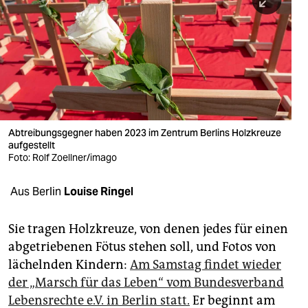
berlin
nord
wahrheit
verlag
verlag
Abtreibungsgegner haben 2023 im Zentrum Berlins Holzkreuze
aufgestellt
veranstaltungen
Foto: Rolf Zoellner/imago
shop
Aus Berlin
Louise Ringel
fragen & hilfe
unterstützen
Sie tragen Holzkreuze, von denen jedes für einen
abgetriebenen Fötus stehen soll, und Fotos von
abo
lächelnden Kindern:
Am Samstag findet wieder
der „Marsch für das Leben“ vom Bundesverband
genossenschaft
Lebensrechte e.V. in Berlin statt.
Er beginnt am