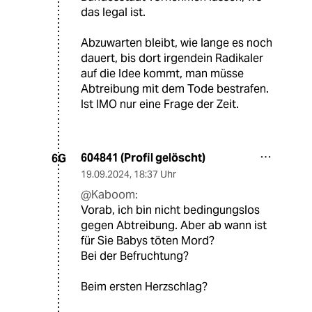
Ländern in aller Regel rechts bis
rechtsextremistisch. Es geht dabei
letztlich um das
Selbstbestimmungsrecht von Frauen,
was dem rechten Rand schon lange
ein Dorn im Auge ist. Wohin das
führen soll, kann man gerade
wunderbar in den USA sehen, wo der
die radikale christliche Rechte
gerade dabei ist, den nächsten
Schritt zu gehen. Das Verknasten von
Frauen, die die Abtreibung in einem
Bundesstaat vornehmen lassen, wo
das legal ist.
Abzuwarten bleibt, wie lange es noch
dauert, bis dort irgendein Radikaler
auf die Idee kommt, man müsse
Abtreibung mit dem Tode bestrafen.
Ist IMO nur eine Frage der Zeit.