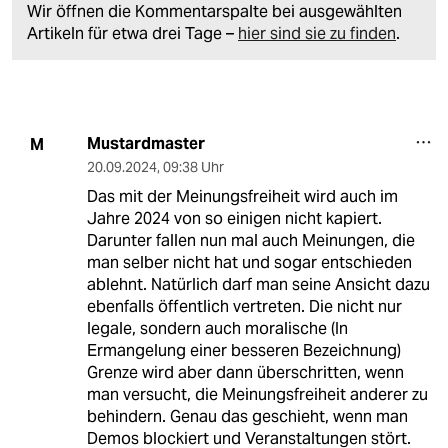
Jetzt bestellen
19 Kommentare
/
Neueste
Älteste
einloggen
Die Kommentarfunktion unter diesem Artikel ist
geschlossen.
Wir öffnen die Kommentarspalte bei ausgewählten
Artikeln für etwa drei Tage –
hier sind sie zu finden
.
Mustardmaster
M