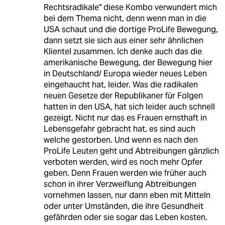
Aber selbst wenn: jeder hat das
Recht unvernünftig zu sein und man
kann da - falls gewollt - Ratschläge
geben aber die Entscheidung steht
jeden Menschen am Ende selbst zu.
Momo Bar
MB
19.09.2024
,
16:26 Uhr
"Abtreibungsgegner:innen, konservative
Politiker:innen, christliche
Fundamentalist:innen, aber vermehrt auch
Rechtsradikale" diese Kombo verwundert mich
bei dem Thema nicht, denn wenn man in die
USA schaut und die dortige ProLife Bewegung,
dann setzt sie sich aus einer sehr ähnlichen
Klientel zusammen. Ich denke auch das die
amerikanische Bewegung, der Bewegung hier
in Deutschland/ Europa wieder neues Leben