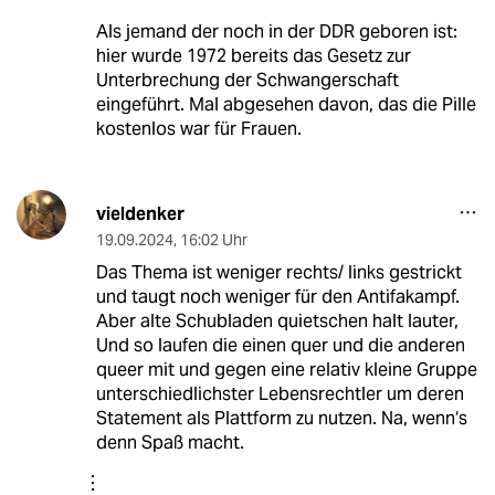
eingehaucht hat, leider. Was die radikalen
neuen Gesetze der Republikaner für Folgen
hatten in den USA, hat sich leider auch schnell
gezeigt. Nicht nur das es Frauen ernsthaft in
Lebensgefahr gebracht hat, es sind auch
welche gestorben. Und wenn es nach den
ProLife Leuten geht und Abtreibungen gänzlich
verboten werden, wird es noch mehr Opfer
geben. Denn Frauen werden wie früher auch
schon in ihrer Verzweiflung Abtreibungen
vornehmen lassen, nur dann eben mit Mitteln
oder unter Umständen, die ihre Gesundheit
gefährden oder sie sogar das Leben kosten.
Als jemand der noch in der DDR geboren ist:
hier wurde 1972 bereits das Gesetz zur
Unterbrechung der Schwangerschaft
eingeführt. Mal abgesehen davon, das die Pille
kostenlos war für Frauen.