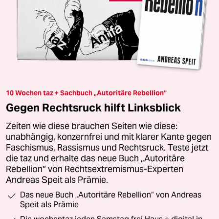
Tod auf eigenen Wunsch
Die Labour-Abgeordnete Kim Leadbeater hat einen
Gesetzentwurf zur Sterbehilfe vorgestellt. Die Mehrheit
der Bri­t:in­nen spricht sich dafür aus.
Von
Daniel Zylbersztajn-Lewandowski