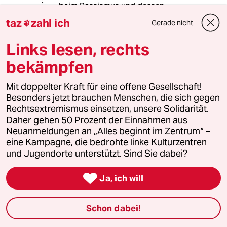
Recht auf Leben viel zu Komplex für
links/rechts Schubladen.
taz
zahl ich
Gerade nicht

Links lesen, rechts
Das B
DB
bekämpfen
20.09.2024
,
09:34 Uhr
@604841 (Profil gelöscht):
Mit doppelter Kraft für eine offene Gesellschaft!
Es ist typisch für Rechte, sich
Besonders jetzt brauchen Menschen, die sich gegen
rauszunehmen über andere
Rechtsextremismus einsetzen, unsere Solidarität.
Menschen pauschal Urteile zu Fällen,
Daher gehen 50 Prozent der Einnahmen aus
diese Menschen zu gruppieren, diese
Neuanmeldungen an „Alles beginnt im Zentrum“ –
Gruppierungen (da sind wir dann
eine Kampagne, die bedrohte linke Kulturzentren
beim Rassismus und dessen
und Jugendorte unterstützt. Sind Sie dabei?
Auswüchsen - Auch Frauen sind keine
Rasse!) dann von oben herab zu

Ja, ich will
bevormunden.
Natürlich kann man darüber
Schon dabei!
philosophieren, nachdenken und sich