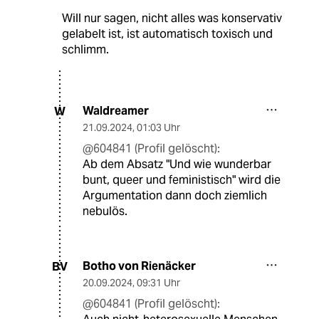
sondern eher ein ethisches.
Es gibt gute Gründe gegen Abtreibung (z.B.
wenn man schlichtweg zu faul zum verhüten ist,
und ja, das gibt es)
Und gute Gründe dafür (Gesundheit der Mutter,
gewaltsame Schwangerschaft etc.)
Und wie wunderbar bunt, queer und
feministisch jemand auch ist, und das ist
absolut nicht ironisch gemeint =) bitte ab und
zu daran denken, dass man das nur auf dieser
Welt sein kann, weil irgendwo ein hetero
Pärchen sich für das Leben entschieden hat.
Will nur sagen, nicht alles was konservativ
gelabelt ist, ist automatisch toxisch und
schlimm.
Waldreamer
W