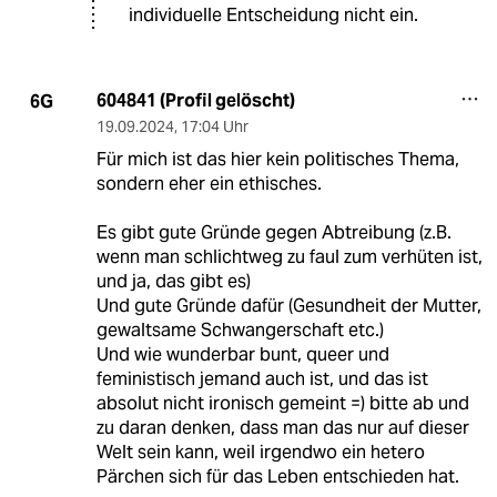
Menschen auch ohne fremde
Meinungen schon schwer genug.
Waldreamer
W
21.09.2024
,
01:09 Uhr
@Das B:
Da Recht ungleich Pflicht ist, beißt
sich das nicht. Dass Kinder
grundsätzlich erwünscht sein dürfen,
schränkt die Selbstbestimmung der
Eltern und deren letztendliche
individuelle Entscheidung nicht ein.
604841 (Profil gelöscht)
6G
19.09.2024
,
17:04 Uhr
Für mich ist das hier kein politisches Thema,