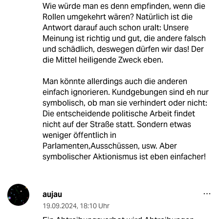
20.09.2024
,
09:38 Uhr
Das mit der Meinungsfreiheit wird auch im
Jahre 2024 von so einigen nicht kapiert.
Darunter fallen nun mal auch Meinungen, die
man selber nicht hat und sogar entschieden
ablehnt. Natürlich darf man seine Ansicht dazu
ebenfalls öffentlich vertreten. Die nicht nur
legale, sondern auch moralische (In
Ermangelung einer besseren Bezeichnung)
Grenze wird aber dann überschritten, wenn
man versucht, die Meinungsfreiheit anderer zu
behindern. Genau das geschieht, wenn man
Demos blockiert und Veranstaltungen stört.
Wie würde man es denn empfinden, wenn die
Rollen umgekehrt wären? Natürlich ist die
Antwort darauf auch schon uralt: Unsere
Meinung ist richtig und gut, die andere falsch
und schädlich, deswegen dürfen wir das! Der
die Mittel heiligende Zweck eben.