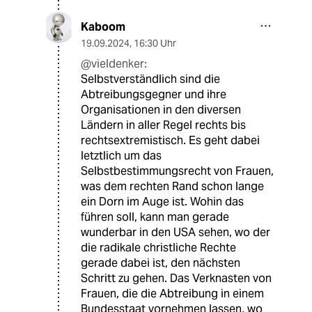
vieldenker
19.09.2024
,
16:02 Uhr
Das Thema ist weniger rechts/ links gestrickt
und taugt noch weniger für den Antifakampf.
Aber alte Schubladen quietschen halt lauter,
Und so laufen die einen quer und die anderen
queer mit und gegen eine relativ kleine Gruppe
unterschiedlichster Lebensrechtler um deren
Statement als Plattform zu nutzen. Na, wenn‘s
denn Spaß macht.
Kaboom
19.09.2024
,
16:30 Uhr
@vieldenker:
Selbstverständlich sind die
Abtreibungsgegner und ihre
Organisationen in den diversen