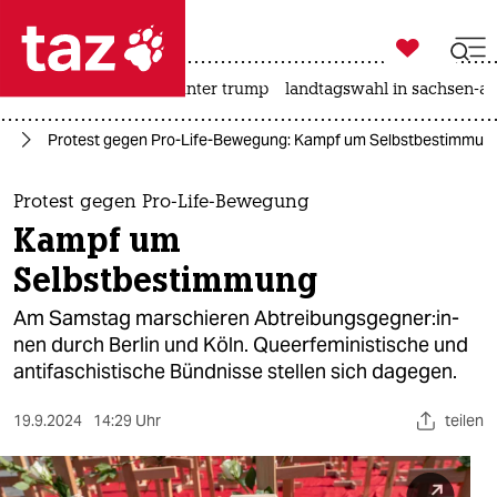

taz zahl ich
nahost-konflikt
usa unter trump
landtagswahl in sachsen-an

taz zahl ich
fD
Protest gegen Pro-Life-Bewegung: Kampf um Selbstbestimmun
taz zahl ich
themen
Protest gegen Pro-Life-Bewegung
Kampf um
politik
Selbstbestimmung
öko
Am Samstag marschieren Ab­trei­bungs­geg­ne­r:in­
nen durch Berlin und Köln. Queerfeministische und
gesellschaft
antifaschistische Bündnisse stellen sich dagegen.
kultur
19.9.2024
14:29 Uhr
teilen
sport