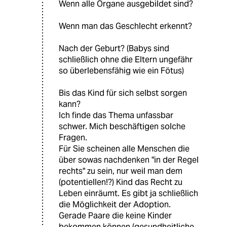
604841 (Profil gelöscht)
6G
19.09.2024
,
18:37 Uhr
@Kaboom:
Vorab, ich bin nicht bedingungslos
gegen Abtreibung. Aber ab wann ist
für Sie Babys töten Mord?
Bei der Befruchtung?
Beim ersten Herzschlag?
Wenn alle Organe ausgebildet sind?
Wenn man das Geschlecht erkennt?
Nach der Geburt? (Babys sind
schließlich ohne die Eltern ungefähr
so überlebensfähig wie ein Fötus)