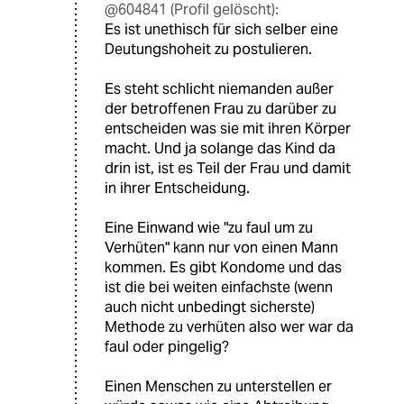
604841 (Profil gelöscht)
6G
20.09.2024
,
16:22 Uhr
@Botho von Rienäcker:
Ja, ich hab den gelesen =) das waren
jetzt auch nur Beispiele. Adoption ist
eben ein Weg von mehreren für
homosexuelle Paare ein Kind zu
bekommen.
Das B
DB
20.09.2024
,
09:23 Uhr
@604841 (Profil gelöscht):
Es ist unethisch für sich selber eine
Deutungshoheit zu postulieren.
Es steht schlicht niemanden außer
der betroffenen Frau zu darüber zu
entscheiden was sie mit ihren Körper
macht. Und ja solange das Kind da