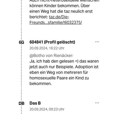
21.09.2024
,
01:03 Uhr
@604841 (Profil gelöscht):
Ab dem Absatz "Und wie wunderbar
bunt, queer und feministisch" wird die
Argumentation dann doch ziemlich
nebulös.
Botho von Rienäcker
BV
20.09.2024
,
09:31 Uhr
@604841 (Profil gelöscht):
Auch nicht-heterosexuelle Menschen
können Kinder bekommen. Über
einen Weg hat die taz neulich erst
berichtet:
taz.de/Die-
Freunds...sfamilie/!6032375/