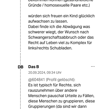
Bis das Kind für sich selbst sorgen
kann?
Ich finde das Thema unfassbar
schwer. Mich beschäftigen solche
Fragen.
Für Sie scheinen alle Menschen die
über sowas nachdenken "in der Regel
rechts" zu sein, nur weil man dem
(potentiellen!?) Kind das Recht zu
Leben einräumt. Es gibt ja schließlich
die Möglichkeit der Adoption.
Gerade Paare die keine Kinder
bekommen können (gesundheitliche
Gründe / homosexuelle Paare etc.)
würden sich freuen ein Kind glücklich
aufwachsen zu lassen.
Dabei finde ich die Abwägung was
schwerer wiegt, der Wunsch nach
Schwangerschaftsabbruch oder das