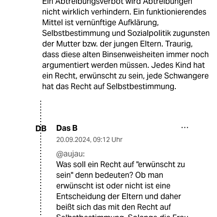
Man könnte allerdings auch die anderen
einfach ignorieren. Kundgebungen sind eh nur
symbolisch, ob man sie verhindert oder nicht:
Die entscheidende politische Arbeit findet
nicht auf der Straße statt. Sondern etwas
weniger öffentlich in
Parlamenten,Ausschüssen, usw. Aber
symbolischer Aktionismus ist eben einfacher!
aujau
19.09.2024
,
18:10 Uhr
Ein Abtreibungsverbot wird Abtreibungen
nicht wirklich verhindern. Ein funktionierendes
Mittel ist vernünftige Aufklärung,
Selbstbestimmung und Sozialpolitik zugunsten
der Mutter bzw. der jungen Eltern. Traurig,
dass diese alten Binsenweisheiten immer noch
argumentiert werden müssen. Jedes Kind hat
ein Recht, erwünscht zu sein, jede Schwangere