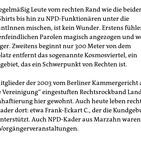
regelmäßig Leute vom rechten Rand wie die beid
Shirts bis hin zu NPD-Funktionären unter die
tInnen mischen, ist kein Wunder. Erstens fühlen
nfeindlichen Parolen magisch angezogen und w
er. Zweitens beginnt nur 300 Meter von dem
latz entfernt das sogenannte Kosmosviertel, ein
gebiet, das ein Schwerpunkt von Rechten ist.
tglieder der 2003 vom Berliner Kammergericht 
e Vereinigung“ eingestuften Rechtsrockband Lan
Inhaftierung hier gewohnt. Auch heute leben rech
der dort: etwa Frank-Eckart C., der die Kundge
unterstützt. Auch NPD-Kader aus Marzahn waren 
Vorgängerveranstaltungen.