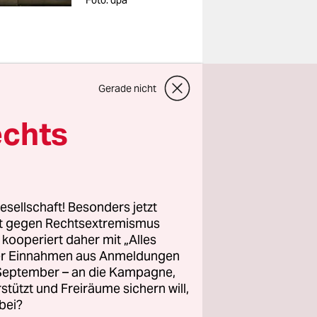
Foto: dpa
zu der
Gerade nicht
Die leeren
echts
uschen.
0 Meter
esellschaft! Besonders jetzt
im
rt gegen Rechtsextremismus
r
z kooperiert daher mit „Alles
en in die
ller Einnahmen aus Anmeldungen
. September – an die Kampagne,
 dem Bezug
rstützt und Freiräume sichern will,
i werden.
bei?