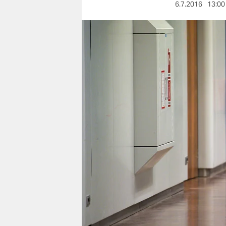
berlin
6.7.2016
13:00
nord
wahrheit
verlag
verlag
veranstaltungen
shop
fragen & hilfe
unterstützen
abo
genossenschaft