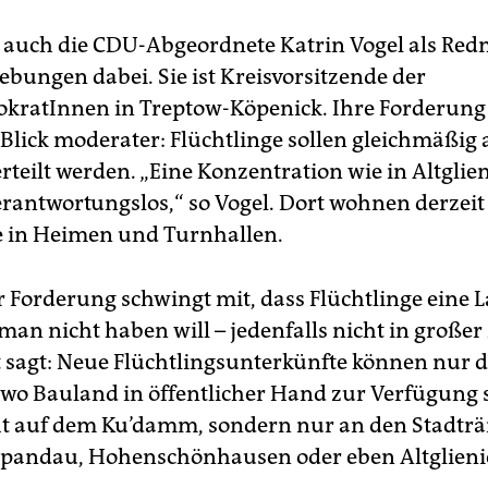
st auch die CDU-Abgeordnete Katrin Vogel als Redn
bungen dabei. Sie ist Kreisvorsitzende der
kratInnen in Treptow-Köpenick. Ihre Forderung 
Blick moderater: Flüchtlinge sollen gleichmäßig 
erteilt werden. „Eine Konzentration wie in Altglien
verantwortungslos,“ so Vogel. Dort wohnen derzei
e in Heimen und Turnhallen.
 Forderung schwingt mit, dass Flüchtlinge eine La
man nicht haben will – jedenfalls nicht in großer
t sagt: Neue Flüchtlingsunterkünfte können nur d
 wo Bauland in öffentlicher Hand zur Verfügung 
cht auf dem Ku’damm, sondern nur an den Stadtr
Spandau, Hohenschönhausen oder eben Altglieni