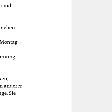
 sind
g neben
n Montag
immung
ken,
in anderer
ge. Sie