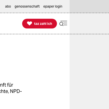
abo
genossenschaft
epaper login

taz zahl ich
taz zahl ich
ft für
chte, NPD-