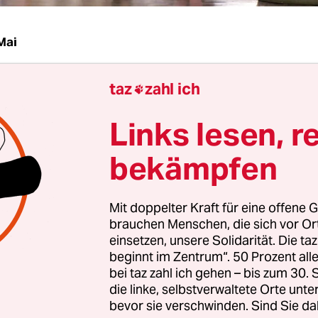
Mai
taz
zahl ich
 Männer haben sich Mut angetrunken, bevor sie 

 gehen. Es ist Montagabend, die Sonne scheint. 
Links lesen, r
Weinbrandflaschen werfen sie in ein Buswartehä
tulation“ steht auf ihren T-Shirts.
bekämpfen
sie nicht kapitulieren wollen, entsteht gerade 15
Mit doppelter Kraft für eine offene G
bungsort entfernt am Bahnweg in Altglienicke 
brauchen Menschen, die sich vor O
üdosten Berlins. Hier soll eines von fünf Berline
einsetzen, unsere Solidarität. Die ta
 für Flüchtlinge entstehen. 500 Flüchtlinge soll
beginnt im Zentrum“. 50 Prozent a
bei taz zahl ich gehen – bis zum 30
ner ziehen, die gerade angefahren werden. Mit
die linke, selbstverwaltete Orte unte
nhallen im Ortsteil und der Umgebung wieder fre
bevor sie verschwinden. Sind Sie da