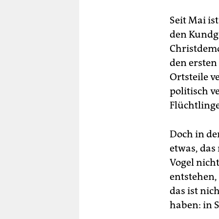
Seit Mai i
den Kundge
Christdemo
den ersten 
Ortsteile v
politisch 
Flüchtling
Doch in der
etwas, das 
Vogel nich
entstehen,
das ist ni
haben: in 