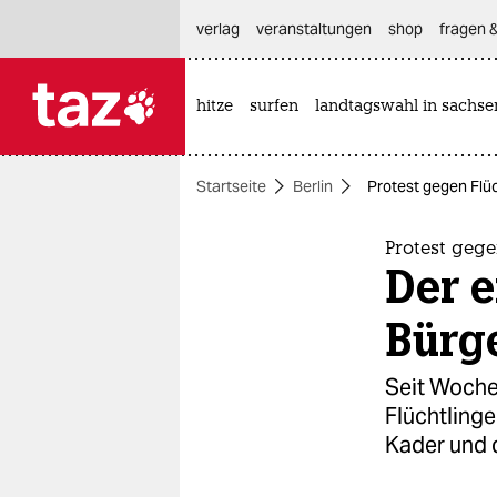
hautnavigation anspringen
hauptinhalt anspringen
footer anspringen
verlag
veranstaltungen
shop
fragen &
hitze
surfen
landtagswahl in sachse

taz zahl ich
taz zahl ich
Startseite
Berlin
Protest gegen Flü
themen
politik
Protest gege
Der 
öko
Bürg
gesellschaft
Seit Wochen
kultur
Flüchtling
Kader und 
sport