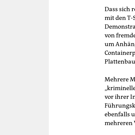
Dass sich 
mit den T-
Demonstran
von fremde
um Anhäng
Containerp
Plattenbau
Mehrere Mi
„kriminell
vor ihrer 
Führungska
ebenfalls 
mehreren 