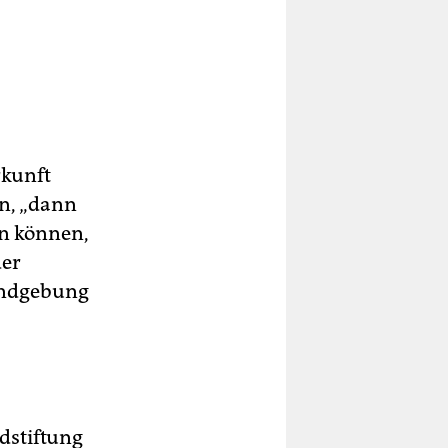
rkunft
en, „dann
n können,
der
Kundgebung
dstiftung