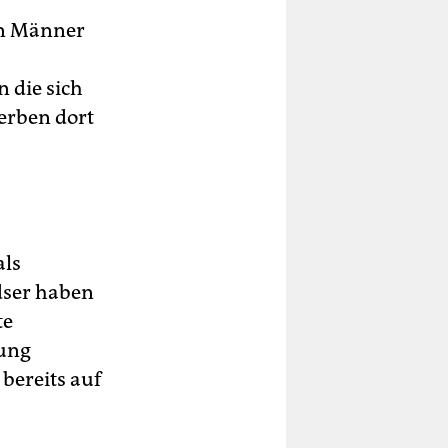
en Männer
 die sich
erben dort
als
dser haben
te
bung
bereits auf