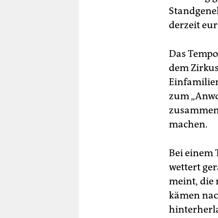
Standgeneh
derzeit eur
Das Tempoh
dem Zirkus
Einfamilie
zum „Anwoh
zusammenf
machen.
Bei einem
wettert ge
meint, die
kämen nach
hinterherl