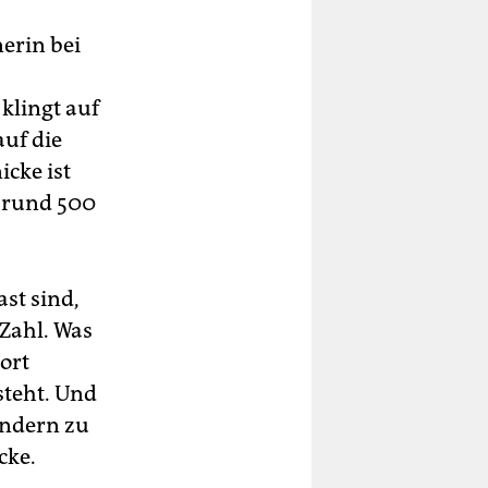
erin bei
klingt auf
auf die
icke ist
t rund 500
st sind,
 Zahl. Was
ort
steht. Und
ändern zu
cke.