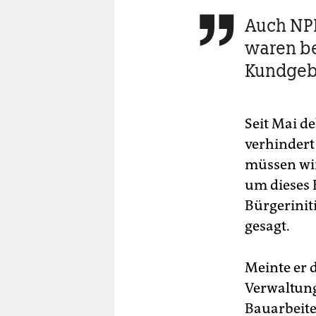
Auch NP

waren be
Kundge
Seit Mai d
verhindert
müssen wi
um dieses 
Bürgerinit
gesagt.
Meinte er 
Verwaltung
Bauarbeite