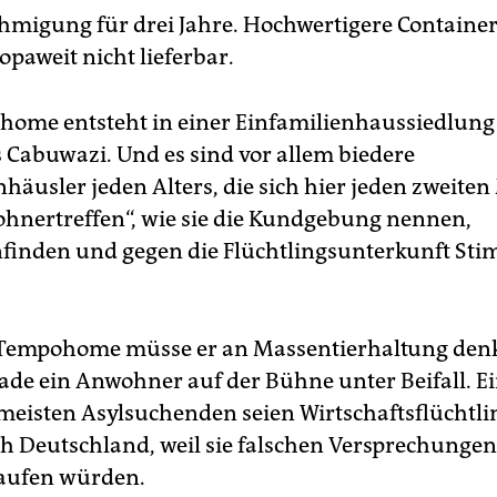
migung für drei Jahre. Hochwertigere Container
opaweit nicht lieferbar.
ome entsteht in einer Einfamilienhaussiedlun
 Cabuwazi. Und es sind vor allem biedere
nhäusler jeden Alters, die sich hier jeden zweite
nertreffen“, wie sie die Kundgebung nennen,
inden und gegen die Flüchtlingsunterkunft St
 Tempohome müsse er an Massentierhaltung den
rade ein Anwohner auf der Bühne unter Beifall. E
 meisten Asylsuchenden seien Wirtschaftsflüchtlin
 Deutschland, weil sie falschen Versprechungen
aufen würden.