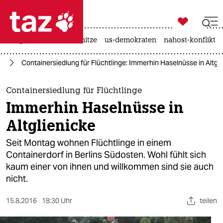

taz zahl ich
krieg in der ukraine
hitze
us-demokraten
nahost-konflikt

taz zahl ich
in
Containersiedlung für Flüchtlinge: Immerhin Haselnüsse in Altgl
taz zahl ich
themen
Containersiedlung für Flüchtlinge
Immerhin Haselnüsse in
politik
Altglienicke
öko
Seit Montag wohnen Flüchtlinge in einem
Containerdorf in Berlins Südosten. Wohl fühlt sich
gesellschaft
kaum einer von ihnen und willkommen sind sie auch
nicht.
kultur
sport
15.8.2016
18:30 Uhr
teilen