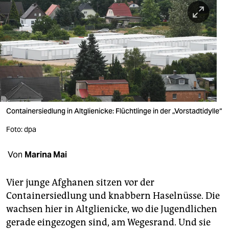
berlin
nord
wahrheit
verlag
verlag
veranstaltungen
Containersiedlung in Altglienicke: Flüchtlinge in der „Vorstadtidylle“
shop
Foto: dpa
fragen & hilfe
Von
Marina Mai
unterstützen
Vier junge Afghanen sitzen vor der
abo
Containersiedlung und knabbern Haselnüsse. Die
wachsen hier in Altglienicke, wo die Jugendlichen
genossenschaft
gerade eingezogen sind, am Wegesrand. Und sie