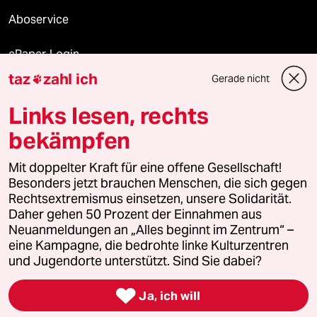
Aboservice
ePaper Login
taz
zahl ich
Gerade nicht

Downloads für Abonnierende
Links lesen, rechts
bekämpfen
© 2026 taz Verlags und Vertriebs GmbH
Mit doppelter Kraft für eine offene Gesellschaft!
Alle Rechte vorbehalten. Bei rechtlichen Fragen oder für Genehmigungen
wenden Sie sich bitte an
lizenzen@taz.de
Besonders jetzt brauchen Menschen, die sich gegen
Rechtsextremismus einsetzen, unsere Solidarität.
Daher gehen 50 Prozent der Einnahmen aus
Feedback
Redaktionsstatut
Kommune-Richtlinien
KI-
Neuanmeldungen an „Alles beginnt im Zentrum“ –
eine Kampagne, die bedrohte linke Kulturzentren
Leitlinie
Informant
Datenschutz
Impressum
AGB
und Jugendorte unterstützt. Sind Sie dabei?
Seitenwende
Einwilligungen widerrufen (Ads)

Ja, ich will