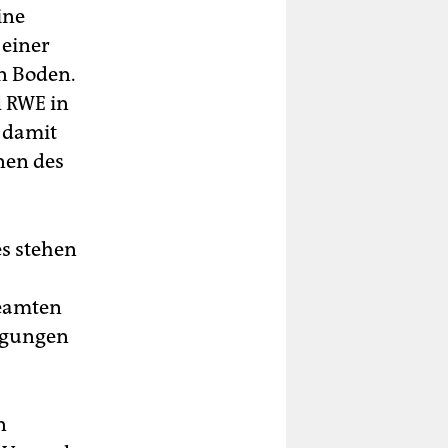
ine
 einer
en Boden.
l RWE in
 damit
nen des
es stehen
Beamten
igungen
n