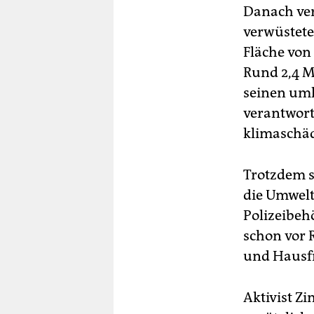
Danach ver
verwüstete
Fläche von
Rund 2,4 M
seinen uml
verantwort
klimaschäd
Trotzdem s
die Umwelt
Polizeibeh
schon vor 
und Hausf
Aktivist Z