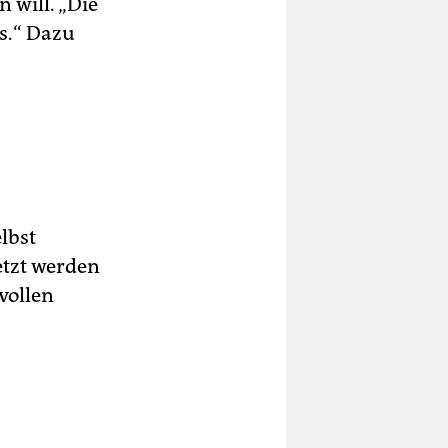
 will. „Die
s.“ Dazu
lbst
etzt werden
vollen