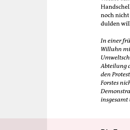
Handschell
noch nicht 
dulden wil
In einer fr
Willuhn mit
Umweltschüt
Abteilung d
den Prote
Forstes nic
Demonstra
insgesamt 