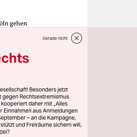
öln gehen
Gerade nicht
isten, die
n
echts
uen Camps
esellschaft! Besonders jetzt
Begründung
rt gegen Rechtsextremismus
Forst
z kooperiert daher mit „Alles
ller Einnahmen aus Anmeldungen
au
. September – an die Kampagne,
rstützt und Freiräume sichern will,
bei?