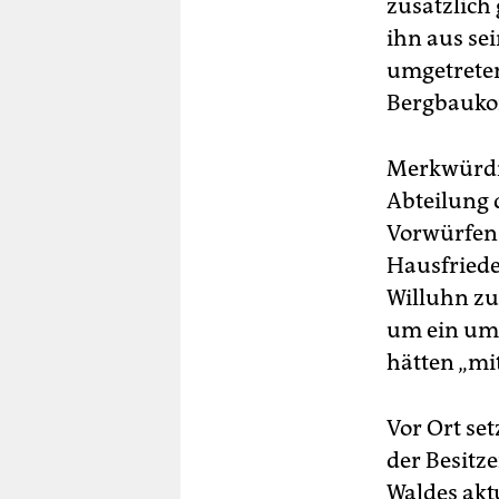
zusätzlich
ihn aus se
umgetreten
Bergbaukon
Merkwürdig
Abteilung 
Vorwürfen
Hausfriede
Willuhn zur
um ein umf
hätten „mi
Vor Ort se
der Besitz
Waldes akt