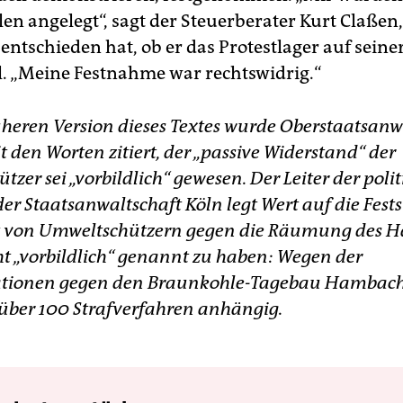
en angelegt“, sagt der Steuerberater Kurt Claßen,
entschieden hat, ob er das Protestlager auf seine
l. „Meine Festnahme war rechtswidrig.“
üheren Version dieses Textes wurde Oberstaatsanw
 den Worten zitiert, der „passive Widerstand“ der
zer sei „vorbildlich“ gewesen. Der Leiter der poli
er Staatsanwaltschaft Köln legt Wert auf die Fests
st von Umweltschützern gegen die Räumung des 
ht „vorbildlich“ genannt zu haben: Wegen der
tionen gegen den Braunkohle-Tagebau Hambach
über 100 Strafverfahren anhängig.