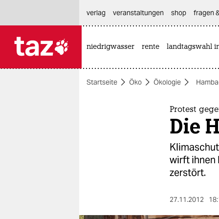
hautnavigation anspringen
hauptinhalt anspringen
footer anspringen
verlag
veranstaltungen
shop
fragen &
niedrigwasser
rente
landtagswahl i

taz zahl ich
taz zahl ich
Startseite
Öko
Ökologie
Hambac
themen
politik
Protest geg
Die 
öko
Klimaschutz
gesellschaft
wirft ihnen
zerstört.
kultur
sport
27.11.2012
18: