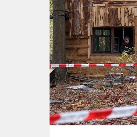
berlin
nord
wahrheit
verlag
verlag
veranstaltungen
shop
fragen & hilfe
unterstützen
abo
genossenschaft