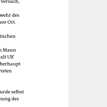
 Versuch,
nwehr des
vor Ort.
tischen
em Mann
lt Ulf
 überhaupt
visten
urde selbst
umung des