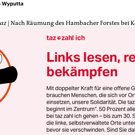
s Wyputta
taz
|
Nach Räumung des Hambacher Forstes bei K
 private Sicherheitskräfte weiter mit Härte gegen
taz
zahl ich

er vor. „Wir werden kriminalisiert“, klagen Aktiv
Monaten gegen den klima- und umweltschädliche
Links lesen, r
abbau im rheinischen Revier protestieren.
bekämpfen
Wochenende hat die Polizei Hütten unseres ne
dabei befinden wir uns auf Privatbesitz“, sagt ein
Mit doppelter Kraft für eine offene G
ützer, der sich Thomas Waldmann nennt. „Die 
brauchen Menschen, die sich vor O
lich: Angeblich sollen wir zum Bau Holz aus dem 
einsetzen, unsere Solidarität. Die ta
beginnt im Zentrum“. 50 Prozent a
haben – dabei wird der für den Braunkohletageb
bei taz zahl ich gehen – bis zum 30
erade dem Erdboden gleichgemacht.“
die linke, selbstverwaltete Orte unte
bevor sie verschwinden. Sind Sie da