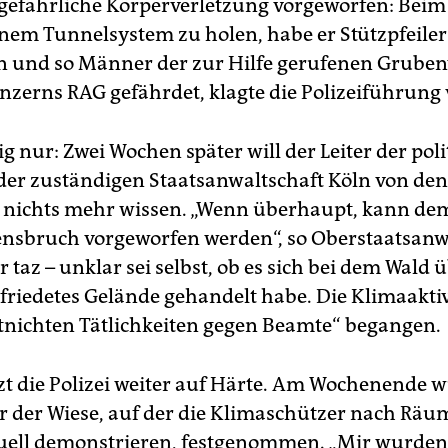
 gefährliche Körperverletzung vorgeworfen: Beim
inem Tunnelsystem zu holen, habe er Stützpfeiler
 und so Männer der zur Hilfe gerufenen Grube
zerns RAG gefährdet, klagte die Polizeiführung 
 nur: Zwei Wochen später will der Leiter der poli
der zuständigen Staatsanwaltschaft Köln von den
 nichts mehr wissen. „Wenn überhaupt, kann d
nsbruch vorgeworfen werden“, so Oberstaatsanwa
 taz – unklar sei selbst, ob es sich bei dem Wald
riedetes Gelände gehandelt habe. Die Klimaakti
tnichten Tätlichkeiten gegen Beamte“ begangen.
tzt die Polizei weiter auf Härte. Am Wochenende w
er der Wiese, auf der die Klimaschützer nach Rä
uell demonstrieren, festgenommen. „Mir wurden