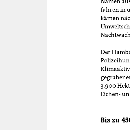
Namen aus 
fahren in 
kämen näc
Umweltschü
Nachtwache
Der Hambac
Polizeihun
Klimaaktiv
gegrabenen
3.900 Hekt
Eichen- un
Bis zu 4