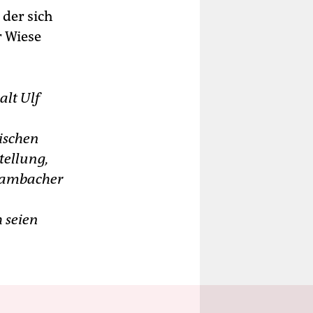
 der sich
r Wiese
alt Ulf
tischen
tellung,
Hambacher
 seien