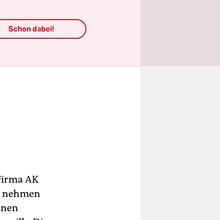
Schon dabei!
 Firma AK
ie nehmen
einen