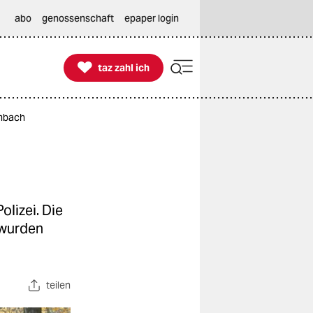
abo
genossenschaft
epaper login

taz zahl ich
taz zahl ich
ambach
lizei. Die
 wurden
teilen