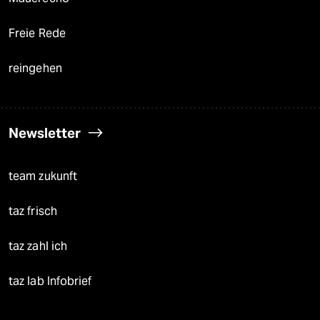
Freie Rede
reingehen
Newsletter
team zukunft
taz frisch
taz zahl ich
taz lab Infobrief