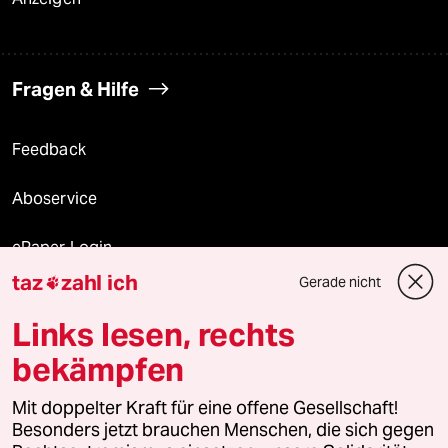
Fragen & Hilfe
Feedback
Aboservice
ePaper Login
taz
zahl ich
Gerade nicht

Downloads für Abonnierende
Links lesen, rechts
bekämpfen
© 2026 taz Verlags und Vertriebs GmbH
Alle Rechte vorbehalten. Bei rechtlichen Fragen oder für Genehmigungen
Mit doppelter Kraft für eine offene Gesellschaft!
wenden Sie sich bitte an
lizenzen@taz.de
Besonders jetzt brauchen Menschen, die sich gegen