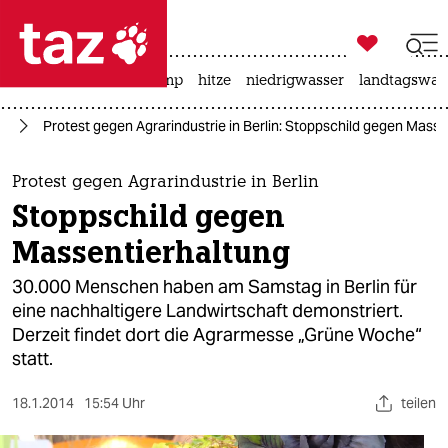

taz zahl ich
katzen
usa unter trump
hitze
niedrigwasser
landtagswahl

taz zahl ich
ik
Protest gegen Agrarindustrie in Berlin: Stoppschild gegen Masse
taz zahl ich
themen
Protest gegen Agrarindustrie in Berlin
Stoppschild gegen
politik
Massentierhaltung
öko
30.000 Menschen haben am Samstag in Berlin für
eine nachhaltigere Landwirtschaft demonstriert.
gesellschaft
Derzeit findet dort die Agrarmesse „Grüne Woche“
statt.
kultur
sport
18.1.2014
15:54 Uhr
teilen