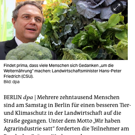
berlin
nord
wahrheit
verlag
verlag
veranstaltungen
Findet prima, dass viele Menschen sich Gedanken „um die
Welternährung“ machen: Landwirtschaftsminister Hans-Peter
shop
Friedrich (CSU).
Bild: dpa
fragen & hilfe
BERLIN
dpa
| Mehrere zehntausend Menschen
unterstützen
sind am Samstag in Berlin für einen besseren Tier-
abo
und Klimaschutz in der Landwirtschaft auf die
Straße gegangen. Unter dem Motto „Wir haben
genossenschaft
Agrarindustrie satt“ forderten die Teilnehmer am