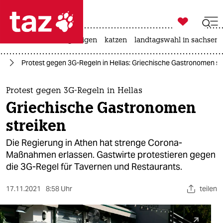

taz zahl ich
ceuta
hitze
bergsteigen
katzen
landtagswahl in sachsen-

taz zahl ich
us
Protest gegen 3G-Regeln in Hellas: Griechische Gastronomen st
taz zahl ich
themen
Protest gegen 3G-Regeln in Hellas
Griechische Gastronomen
politik
streiken
öko
Die Regierung in Athen hat strenge Corona-
Maßnahmen erlassen. Gastwirte protestieren gegen
gesellschaft
die 3G-Regel für Tavernen und Restaurants.
kultur
17.11.2021
8:58 Uhr
teilen
sport