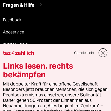
Fragen & Hilfe
Feedback
Aboservice
ePaper Login
taz
zahl ich
Gerade nicht

Downloads für Abonnierende
Links lesen, rechts
bekämpfen
© 2026 taz Verlags und Vertriebs GmbH
Mit doppelter Kraft für eine offene Gesellschaft!
Alle Rechte vorbehalten. Bei rechtlichen Fragen oder für Genehmigungen
wenden Sie sich bitte an
lizenzen@taz.de
Besonders jetzt brauchen Menschen, die sich gegen
Rechtsextremismus einsetzen, unsere Solidarität.
Daher gehen 50 Prozent der Einnahmen aus
Feedback
Redaktionsstatut
Kommune-Richtlinien
KI-
Neuanmeldungen an „Alles beginnt im Zentrum“ –