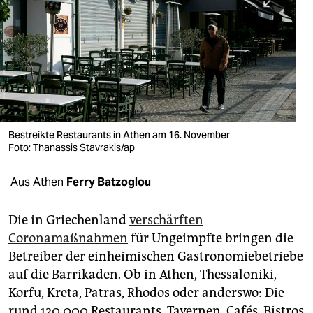
berlin
nord
wahrheit
verlag
verlag
Bestreikte Restaurants in Athen am 16. November
Foto: Thanassis Stavrakis/ap
veranstaltungen
shop
Aus Athen
Ferry Batzoglou
fragen & hilfe
Die in Griechenland
verschärften
unterstützen
Coronamaßnahmen
für Ungeimpfte bringen die
Betreiber der einheimischen Gastronomiebetriebe
abo
auf die Barrikaden. Ob in Athen, Thessaloniki,
genossenschaft
Korfu, Kreta, Patras, Rhodos oder anderswo: Die
rund 120.000 Restaurants, Tavernen, Cafés, Bistros