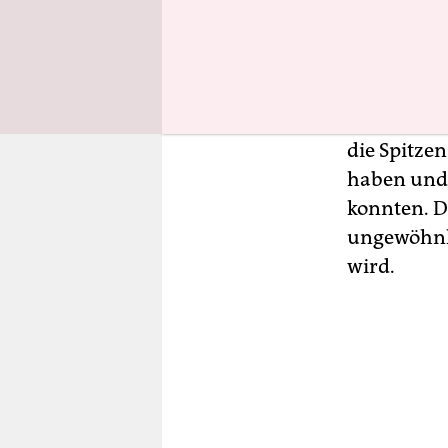
geht es in
Saison 2015
Bundesliga
Spannungsb
vorzustelle
die Spitze
haben und 
konnten. D
ungewöhnli
wird.