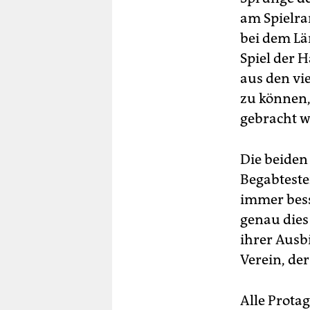
am Spielra
bei dem Lä
Spiel der 
aus den vi
zu können,
gebracht w
Die beiden
Begabtesten
immer bess
genau dies
ihrer Ausb
Verein, der
Alle Prota