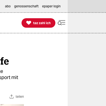
abo
genossenschaft
epaper login

taz zahl ich
taz zahl ich
fe
ge
sport mit
teilen