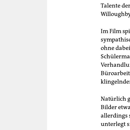
Talente de
Willoughby
Im Film sp
sympathisc
ohne dabei 
Schülerman
Verhandlu
Büroarbeit,
klingelnde
Natürlich 
Bilder etw
allerdings
unterlegt s