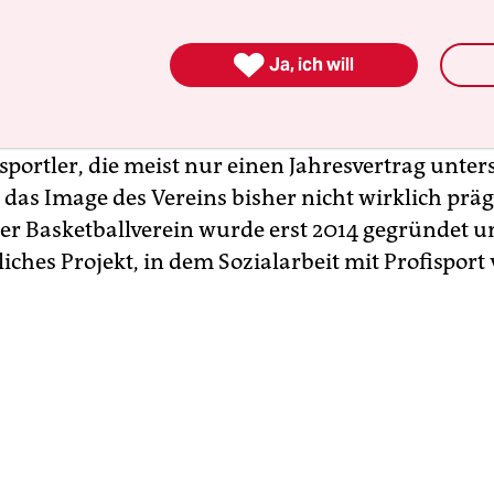
 seinem Film gar nicht darum, ob die Hamburg To
/16 die Playoffs erreicht und so ihre Chance, in d

Ja, ich will
 aufzusteigen, genutzt haben. Das ist zwar der
ogen, aber wichtiger ist es Skrobanek, den Vere
n. Und dazu eignen sich seine Protagonisten viel 
nsportler, die meist nur einen Jahresvertrag unte
das Image des Vereins bisher nicht wirklich prä
er Basketballverein wurde erst 2014 gegründet un
ches Projekt, in dem Sozialarbeit mit Profispor