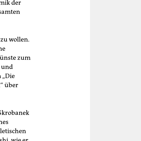
amik der
gsamten
 zu wollen.
ne
Künste zum
n und
h „Die
“ über
. Skrobanek
nes
hletischen
hi, wie er