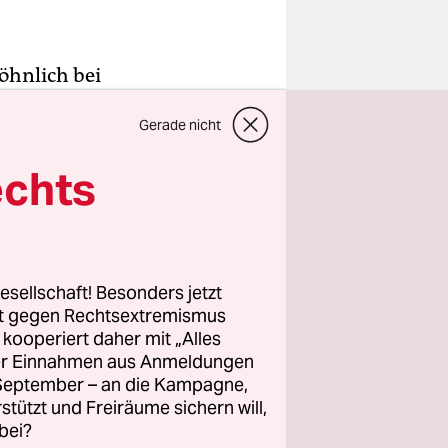
wöhnlich bei
ine Saison
Gerade nicht
.
 5“ auf
echts
 Marvin
n
noch einen
ilmtitel
esellschaft! Besonders jetzt
ich die
rt gegen Rechtsextremismus
chbegriff
z kooperiert daher mit „Alles
ller Einnahmen aus Anmeldungen
. September – an die Kampagne,
rstützt und Freiräume sichern will,
 Grunde
bei?