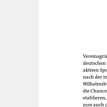
Vereinsgrü
deutschen 
aktiven Spo
nach der i
Wilhelmsbu
die Chance
etablieren,
nun auch d