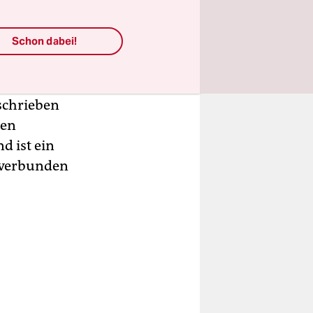
wers in der
ie
Schon dabei!
in
besser als
rschrieben
gen
d ist ein
t verbunden