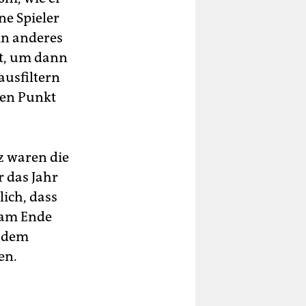
ne Spieler
in anderes
ht, um dann
ausfiltern
den Punkt
z waren die
r das Jahr
ich, dass
 am Ende
n dem
en.