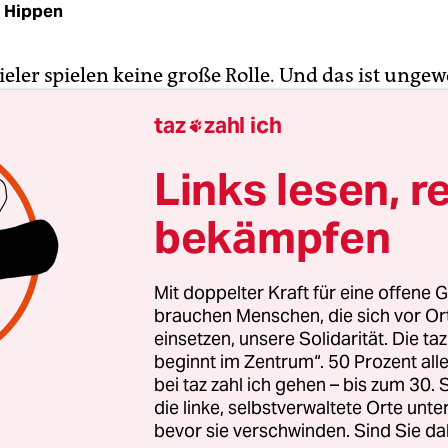
d Hippen
ieler spielen keine große Rolle. Und das ist unge
tdokumentation, die eine Basketballmannschaft e
taz
zahl ich

ren Spielen, den Siegen und Niederlagen begleitet
r Milan Skrobanek konzentriert sich in „Starting
Links lesen, r
ünder und Geschäftsführer der Hamburg Towers
, den Trainer Hamed Attarbashi sowie die beide
bekämpfen
pieler Louis Olinde und Lenny Larysz. Wenn er 
r Mannschaft dazugenommen hätte, wäre die im F
Mit doppelter Kraft für eine offene G
ne Handvoll perfekt gewesen. So aber erschließt s
brauchen Menschen, die sich vor O
es Titels nur Eingeweihten: Starting 5 ist ein Fa
einsetzen, unsere Solidarität. Die ta
beginnt im Zentrum“. 50 Prozent a
rtaufstellung beim Basketball.
bei taz zahl ich gehen – bis zum 30
die linke, selbstverwaltete Orte unte
at die richtige Entscheidung getroffen. Denn im
bevor sie verschwinden. Sind Sie da