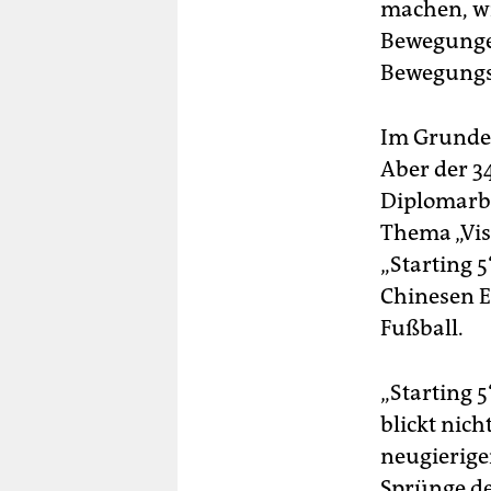
machen, wi
Bewegunge
Bewegungs
Im Grunde i
Aber der 34
Diplomarbe
Thema „Vis
„Starting 5
Chinesen E
Fußball.
„Starting 5
blickt nic
neugierigen
Sprünge de