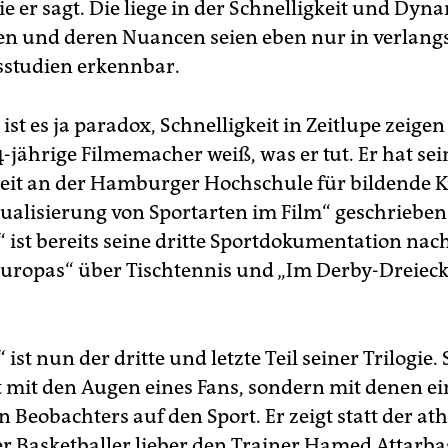
e er sagt. Die liege in der Schnelligkeit und Dyn
n und deren Nuancen seien eben nur in verlan
studien erkennbar.
st es ja paradox, Schnelligkeit in Zeitlupe zeigen
-jährige Filmemacher weiß, was er tut. Er hat sei
it an der Hamburger Hochschule für bildende 
ualisierung von Sportarten im Film“ geschriebe
“ ist bereits seine dritte Sportdokumentation nac
uropas“ über Tischtennis und „Im Derby-Dreieck
“ ist nun der dritte und letzte Teil seiner Trilogie
ht mit den Augen eines Fans, sondern mit denen ei
 Beobachters auf den Sport. Er zeigt statt der at
r Basketballer lieber den Trainer Hamed Attarbas