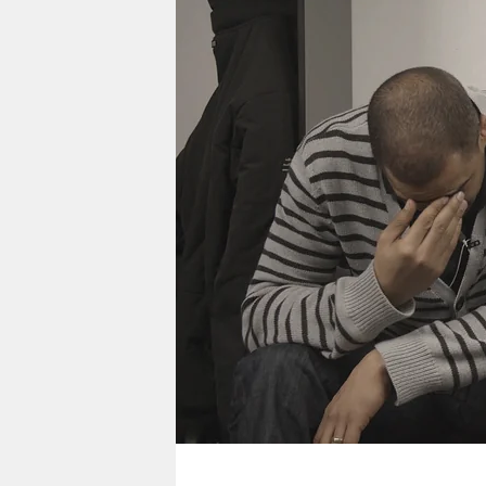
berlin
nord
wahrheit
verlag
verlag
veranstaltungen
shop
fragen & hilfe
unterstützen
abo
genossenschaft