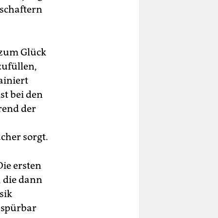
lschaftern
t zum Glück
ufüllen,
ainiert
st bei den
rend der
cher sorgt.
Die ersten
, die dann
sik
“ spürbar