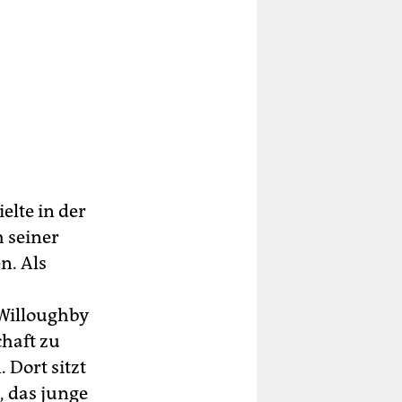
lte in der
 seiner
n. Als
 Willoughby
chaft zu
 Dort sitzt
 das junge