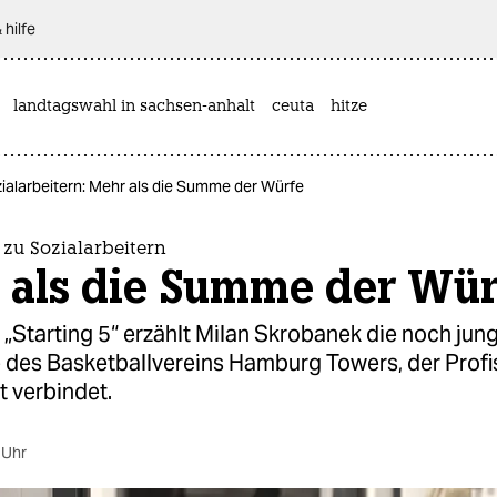
 hilfe
landtagswahl in sachsen-anhalt
ceuta
hitze
zialarbeitern: Mehr als die Summe der Würfe
r zu Sozialarbeitern
 als die Summe der Wür
 „Starting 5“ erzählt Milan Skrobanek die noch jun
 des Basketballvereins Hamburg Towers, der Profi
t verbindet.
 Uhr